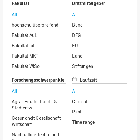
Fakultät
Drittmittelgeber
All
All
hochschulübergreifend
Bund
Fakultät AuL
DFG
Fakultät IuI
EU
Fakultät MKT
Land
Fakultät WiSo
Stiftungen
Institut für Musik
Sonstige
Forschungsschwerpunkte
Laufzeit
All
All
Agrar Ernähr. Land.- &
Current
Stadtentw.
Past
Gesundheit Gesellschaft
Time range
Wirtschaft
Nachhaltige Techn. und