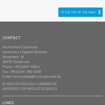
TO THE TOP OF THE PAGE
CONTACT
Hochschule Osnabrück
University of Applied Sciences
Albrechtstr. 30
49076 Osnabrück
Phone: +49 (0)541 969-0
Fax: +49 (0)541 969-2066
E-Mail:
servicedesk@hs-osnabrueck.de
© 2026 HOCHSCHULE OSNABRÜCK
UNIVERSITY OF APPLIED SCIENCES
LINKS