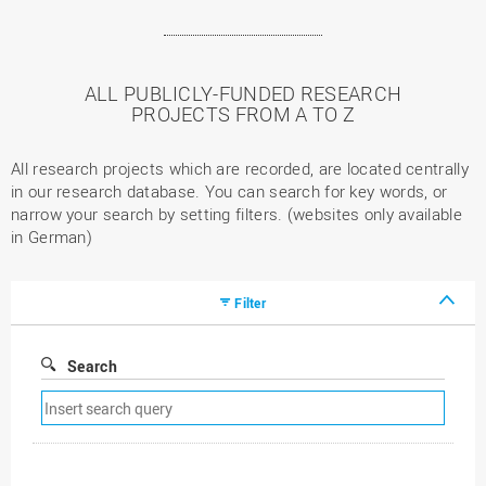
ALL PUBLICLY-FUNDED RESEARCH
PROJECTS FROM A TO Z
All research projects which are recorded, are located centrally
in our research database. You can search for key words, or
narrow your search by setting filters. (websites only available
in German)
Filter
Search
Remove
search
filter