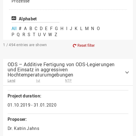
Prozesse
Vielfältiges Forschen
Alphabet
All
#
A
B
C
D
E
F
G
H
I
J
K
L
M
N
O
P
Q
R
S
T
U
V
W
Z
1 / 494
entries are shown
Reset filter
ODS – Additive Fertigung von ODS-Legierungen
und Einsatz in aggressiven
Hochtemperaturumgebungen
Land
IuI
NTP
Project duration:
01.10.2019 - 31.01.2020
Proposer:
Dr. Katrin Jahns