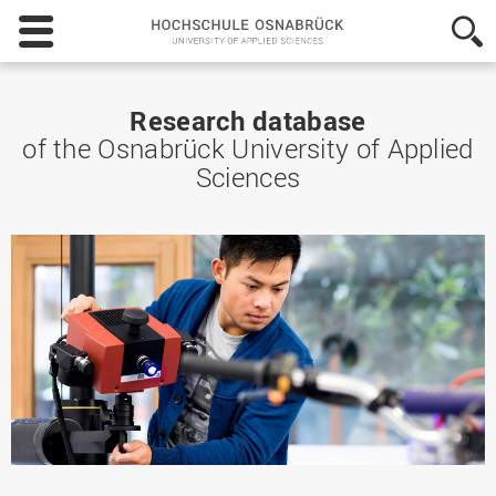
Hochschule
Osnabrück
-
University
of
Research database
Applied
of the Osnabrück University of Applied
Sciences
Sciences