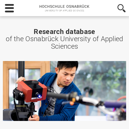
Hochschule
Osnabrück
-
University
of
Research database
Applied
of the Osnabrück University of Applied
Sciences
Sciences