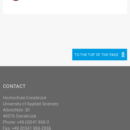
TO THE TOP OF THE PAGE
CONTACT
Hochschule Osnabrück
University of Applied Sciences
Albrechtstr. 30
49076 Osnabrück
Phone: +49 (0)541 969-0
Fax: +49 (0)541 969-2066