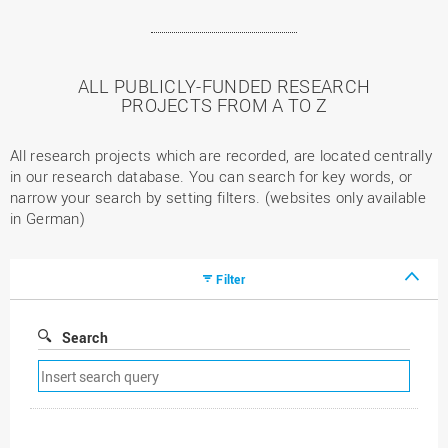
ALL PUBLICLY-FUNDED RESEARCH
PROJECTS FROM A TO Z
All research projects which are recorded, are located centrally
in our research database. You can search for key words, or
narrow your search by setting filters. (websites only available
in German)
Filter
Search
Remove
search
filter