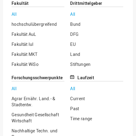
Fakultät
Drittmittelgeber
All
All
hochschulübergreifend
Bund
Fakultät AuL
DFG
Fakultät IuI
EU
Fakultät MKT
Land
Fakultät WiSo
Stiftungen
Institut für Musik
Sonstige
Forschungsschwerpunkte
Laufzeit
All
All
Agrar Ernähr. Land.- &
Current
Stadtentw.
Past
Gesundheit Gesellschaft
Time range
Wirtschaft
Nachhaltige Techn. und