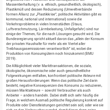
Massentierhaltung (v. a. ethisch, gesundheitlich, ökologisch),
Plastikmüll und dessen Reduzierung (Umweltverbände
formen Allianz zur „Plastikkrise“, politische Aktivitäten gibt es
kommunal, national und international) sowie die
Verkehrsprobleme in vielen Innenstädten (Staus,
Luftverschmutzung, Lärmbelastung, Unfallgefahr) sind nur
einige der Themen, für die nach Lösungen gesucht wird. Die
Bundesregierung spricht aktuell davon das „allein der Konsum
der privaten Haushalte für mehr als ein Viertel aller
Treibhausgasemissionen verantwortlich“ ist, wobei die
Produktion von Konsumgütern noch hinzukommt (BMU
2019).
Die Alltäglichkeit vieler Markttransaktionen, die soziale,
ökologische, ökonomische oder auch gesundheitliche
Folgewirkungen entfalten, konfrontiert politische Akteure mit
großen Herausforderungen: Wenn das politische Ziel darin
besteht, negative Konsequenzen des Konsums zu reduzieren,
müssen Marktakteure – sowohl Verbraucher als auch
Anbieter – anders handeln. Dabei stellt sich sehr häufig die
Frage, in welchem Ausmaß politische Regulierung konkret auf
Produkte oder Dienstleistungen gerichtet sein soll, oder wie sie
sich an den Verbraucher wendet, damit dieser dann seine