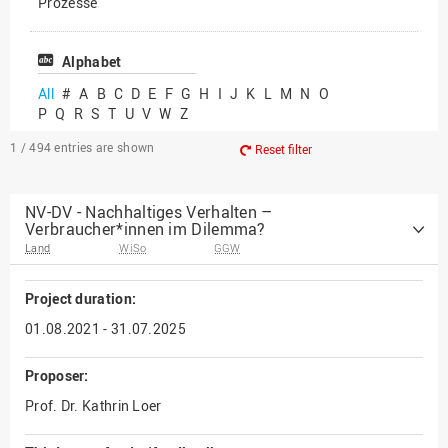
Prozesse
Vielfältiges Forschen
Alphabet
All
#
A
B
C
D
E
F
G
H
I
J
K
L
M
N
O
P
Q
R
S
T
U
V
W
Z
1 / 494
entries are shown
Reset filter
NV-DV - Nachhaltiges Verhalten –
Verbraucher*innen im Dilemma?
Land
WiSo
GGW
Project duration:
01.08.2021 - 31.07.2025
Proposer:
Prof. Dr. Kathrin Loer