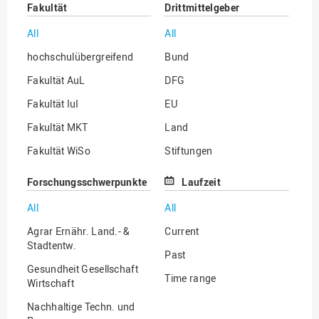
Fakultät
Drittmittelgeber
All
All
hochschulübergreifend
Bund
Fakultät AuL
DFG
Fakultät IuI
EU
Fakultät MKT
Land
Fakultät WiSo
Stiftungen
Institut für Musik
Sonstige
Forschungsschwerpunkte
Laufzeit
All
All
Agrar Ernähr. Land.- &
Current
Stadtentw.
Past
Gesundheit Gesellschaft
Time range
Wirtschaft
Nachhaltige Techn. und