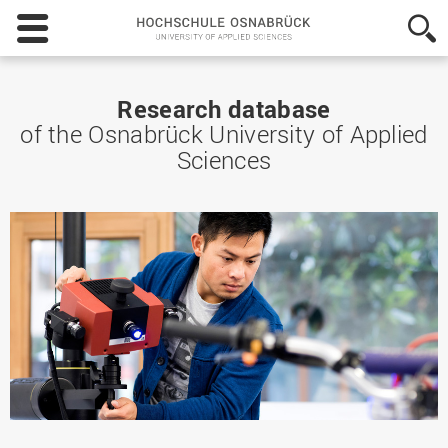
Hochschule
Osnabrück
-
University
of
Research database
Applied
of the Osnabrück University of Applied
Sciences
Sciences