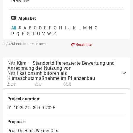
Prozesse
Vielfältiges Forschen
Alphabet
All
#
A
B
C
D
E
F
G
H
I
J
K
L
M
N
O
P
Q
R
S
T
U
V
W
Z
1 / 494
entries are shown
Reset filter
NitriKlim – Standortdifferenzierte Bewertung und
Anrechnung der Nutzung von
Nitrifikationsinhibitoren als
Klimaschutzmaßnahme im Pflanzenbau
Bund
AuL
AELS
Project duration:
01.10.2022 - 30.09.2026
Proposer:
Prof. Dr. Hans-Werner Olfs