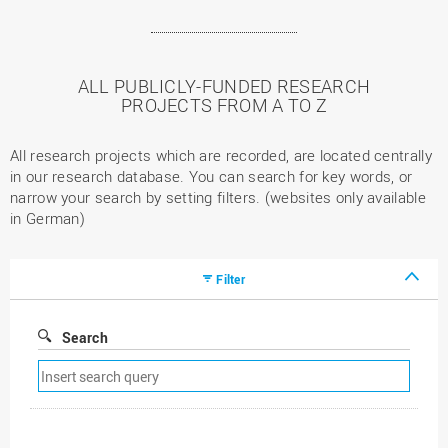
ALL PUBLICLY-FUNDED RESEARCH
PROJECTS FROM A TO Z
All research projects which are recorded, are located centrally
in our research database. You can search for key words, or
narrow your search by setting filters. (websites only available
in German)
Filter
Search
Remove
search
filter