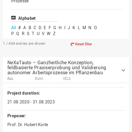
Prozesse
Vielfältiges Forschen
Alphabet
All
#
A
B
C
D
E
F
G
H
I
J
K
L
M
N
O
P
Q
R
S
T
U
V
W
Z
1 / 494
entries are shown
Reset filter
NeXaTauto – Ganzheitliche Konzeption,
feldbasierte Praxiserprobung und Validierung
autonomer Arbeitsprozesse im Pflanzenbau
AuL
Bund
AELS
Project duration:
21.08.2020 - 31.08.2023
Proposer:
Prof. Dr. Hubert Korte