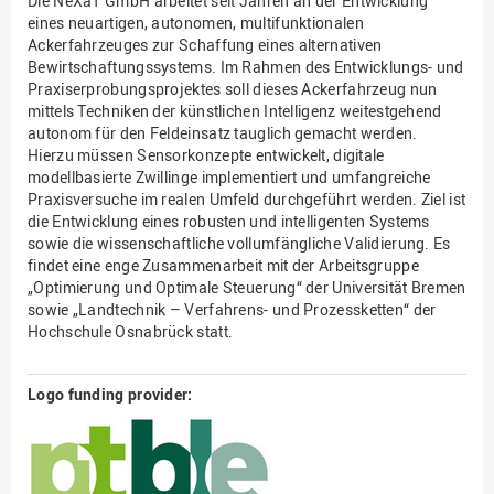
Die NeXaT GmbH arbeitet seit Jahren an der Entwicklung
eines neuartigen, autonomen, multifunktionalen
Ackerfahrzeuges zur Schaffung eines alternativen
Bewirtschaftungssystems. Im Rahmen des Entwicklungs- und
Praxiserprobungsprojektes soll dieses Ackerfahrzeug nun
mittels Techniken der künstlichen Intelligenz weitestgehend
autonom für den Feldeinsatz tauglich gemacht werden.
Hierzu müssen Sensorkonzepte entwickelt, digitale
modellbasierte Zwillinge implementiert und umfangreiche
Praxisversuche im realen Umfeld durchgeführt werden. Ziel ist
die Entwicklung eines robusten und intelligenten Systems
sowie die wissenschaftliche vollumfängliche Validierung. Es
findet eine enge Zusammenarbeit mit der Arbeitsgruppe
„Optimierung und Optimale Steuerung“ der Universität Bremen
sowie „Landtechnik – Verfahrens- und Prozessketten“ der
Hochschule Osnabrück statt.
Logo funding provider: