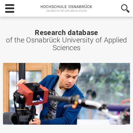
Hochschule
Osnabrück
-
University
of
Research database
Applied
of the Osnabrück University of Applied
Sciences
Sciences