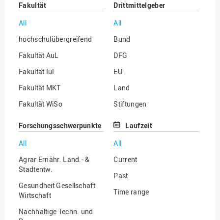
Fakultät
Drittmittelgeber
All
All
hochschulübergreifend
Bund
Fakultät AuL
DFG
Fakultät IuI
EU
Fakultät MKT
Land
Fakultät WiSo
Stiftungen
Institut für Musik
Sonstige
Forschungsschwerpunkte
Laufzeit
All
All
Agrar Ernähr. Land.- &
Current
Stadtentw.
Past
Gesundheit Gesellschaft
Time range
Wirtschaft
Nachhaltige Techn. und