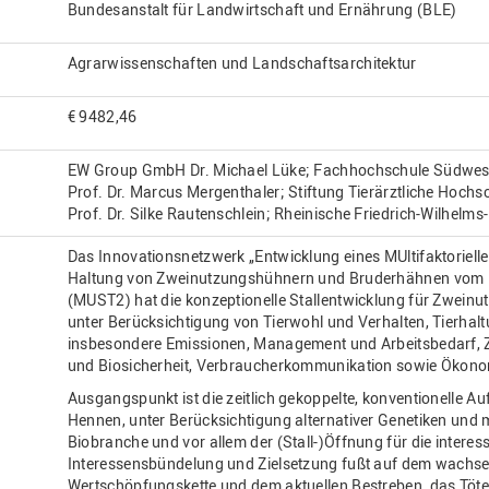
Bundesanstalt für Landwirtschaft und Ernährung (BLE)
Agrarwissenschaften und Landschaftsarchitektur
€ 9482,46
EW Group GmbH Dr. Michael Lüke; Fachhochschule Südwestf
Prof. Dr. Marcus Mergenthaler; Stiftung Tierärztliche Hochsc
Prof. Dr. Silke Rautenschlein; Rheinische Friedrich-Wilhelms-
Das Innovationsnetzwerk „Entwicklung eines MUltifaktorielle
Haltung von Zweinutzungshühnern und Bruderhähnen vom K
(MUST2) hat die konzeptionelle Stallentwicklung für Zwein
unter Berücksichtigung von Tierwohl und Verhalten, Tierha
insbesondere Emissionen, Management und Arbeitsbedarf, Z
und Biosicherheit, Verbraucherkommunikation sowie Ökonom
Ausgangspunkt ist die zeitlich gekoppelte, konventionelle 
Hennen, unter Berücksichtigung alternativer Genetiken und m
Biobranche und vor allem der (Stall-)Öffnung für die interess
Interessensbündelung und Zielsetzung fußt auf dem wachse
Wertschöpfungskette und dem aktuellen Bestreben, das Töt