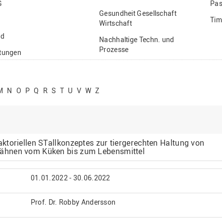
G
Pas
Gesundheit Gesellschaft
Tim
Wirtschaft
nd
Nachhaltige Techn. und
Prozesse
ftungen
Vielfältiges Forschen
stige
M
N
O
P
Q
R
S
T
U
V
W
Z
toriellen STallkonzeptes zur tiergerechten Haltung von
ähnen vom Küken bis zum Lebensmittel
01.01.2022 - 30.06.2022
Prof. Dr. Robby Andersson