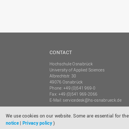
CONTACT
Hochschule Osnabrück
University of Applied Sciences
Albrechtstr. 30
49076 Osnabrück
Phone: +49 (0)541 969-0
Fax: +49 (0)541 969-2066
E-Mail:
servicedesk@hs-osnabrueck.de
© 2026 HOCHSCHULE OSNABRÜCK
UNIVERSITY OF APPLIED SCIENCES
We use cookies on our website. Some are essential for the 
notice
|
Privacy policy
)