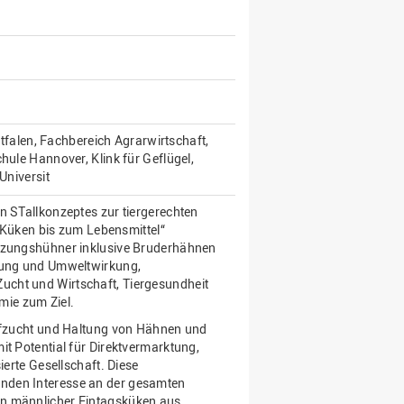
alen, Fachbereich Agrarwirtschaft,
hule Hannover, Klink für Geflügel,
Universit
n STallkonzeptes zur tiergerechten
üken bis zum Lebensmittel“
utzungshühner inklusive Bruderhähnen
ltung und Umweltwirkung,
ucht und Wirtschaft, Tiergesundheit
ie zum Ziel.
Aufzucht und Haltung von Hähnen und
it Potential für Direktvermarktung,
ierte Gesellschaft. Diese
nden Interesse an der gesamten
en männlicher Eintagsküken aus