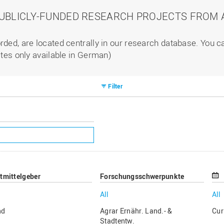
PUBLICLY-FUNDED RESEARCH PROJECTS FROM A
rded, are located centrally in our research database. You 
ites only available in German)
Filter
ttmittelgeber
Forschungsschwerpunkte
All
All
nd
Agrar Ernähr. Land.- &
Cur
Stadtentw.