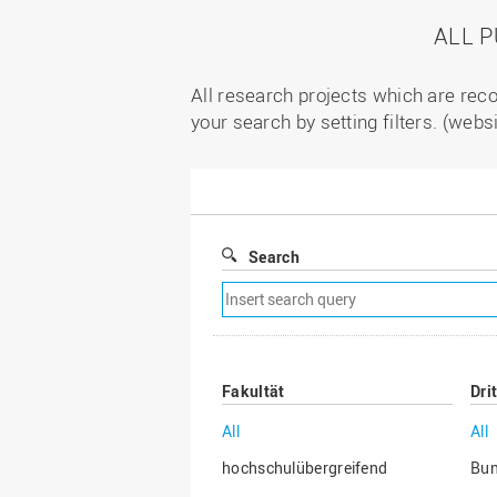
ALL 
All research projects which are reco
your search by setting filters. (webs
Search
Remove
search
filter
Fakultät
Dri
All
All
hochschulübergreifend
Bu