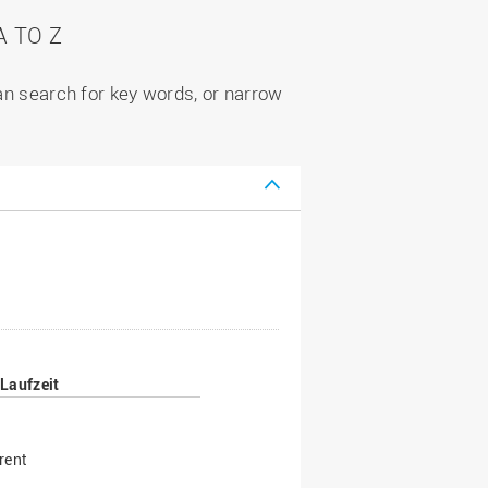
 TO Z
can search for key words, or narrow
Laufzeit
rent