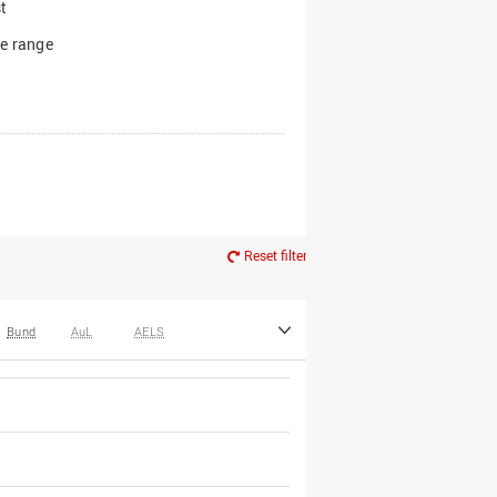
t
e range
Reset filter
Bund
AuL
AELS