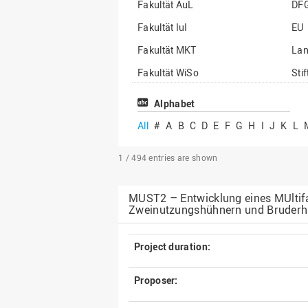
Fakultät AuL
DF
Fakultät IuI
EU
Fakultät MKT
La
Fakultät WiSo
Sti
Institut für Musik
Son
Alphabet
All
#
A
B
C
D
E
F
G
H
I
J
K
L
1 / 494
entries are shown
MUST2 – Entwicklung eines MUltifak
Zweinutzungshühnern und Bruderh
Project duration:
Proposer: