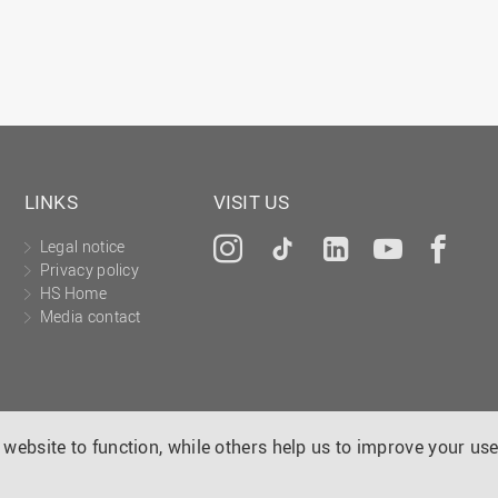
LINKS
VISIT US
Legal notice
Instagram
Tiktok
LinkedIn
YouTu
Fa
Privacy policy
HS Home
Media contact
website to function, while others help us to improve your use