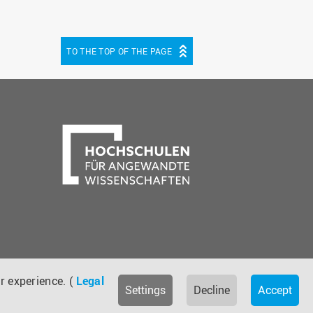
TO THE TOP OF THE PAGE
be
cebook
r experience. (
Legal
Settings
Decline
Accept