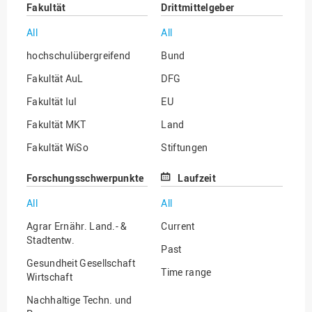
Fakultät
Drittmittelgeber
All
All
hochschulübergreifend
Bund
Fakultät AuL
DFG
Fakultät IuI
EU
Fakultät MKT
Land
Fakultät WiSo
Stiftungen
Institut für Musik
Sonstige
Forschungsschwerpunkte
Laufzeit
All
All
Agrar Ernähr. Land.- &
Current
Stadtentw.
Past
Gesundheit Gesellschaft
Time range
Wirtschaft
Nachhaltige Techn. und