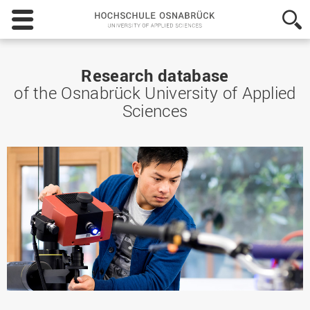
Hochschule
Osnabrück
-
University
of
Research database
Applied
of the Osnabrück University of Applied
Sciences
Sciences