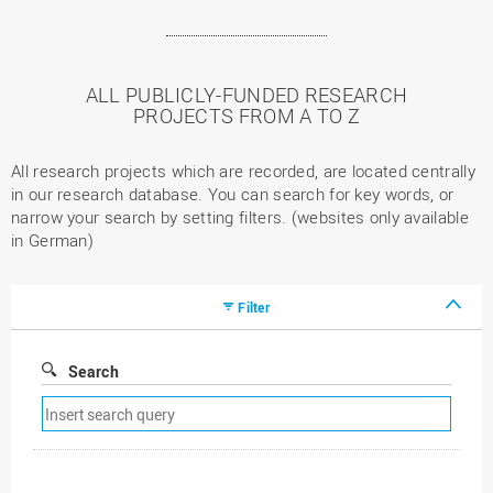
ALL PUBLICLY-FUNDED RESEARCH
PROJECTS FROM A TO Z
All research projects which are recorded, are located centrally
in our research database. You can search for key words, or
narrow your search by setting filters. (websites only available
in German)
Filter
Search
Remove
search
filter