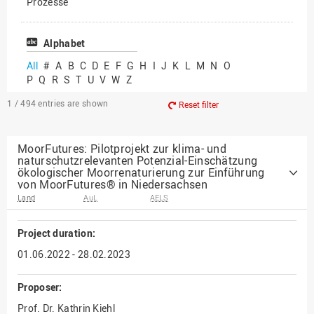
Prozesse
Vielfältiges Forschen
Alphabet
All
#
A
B
C
D
E
F
G
H
I
J
K
L
M
N
O
P
Q
R
S
T
U
V
W
Z
1 / 494
entries are shown
Reset filter
MoorFutures: Pilotprojekt zur klima- und
naturschutzrelevanten Potenzial-Einschätzung
ökologischer Moorrenaturierung zur Einführung
von MoorFutures® in Niedersachsen
Land
AuL
AELS
Project duration:
01.06.2022 - 28.02.2023
Proposer:
Prof. Dr. Kathrin Kiehl