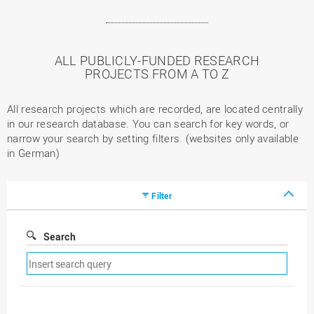
ALL PUBLICLY-FUNDED RESEARCH
PROJECTS FROM A TO Z
All research projects which are recorded, are located centrally
in our research database. You can search for key words, or
narrow your search by setting filters. (websites only available
in German)
Filter
Search
Remove
search
filter