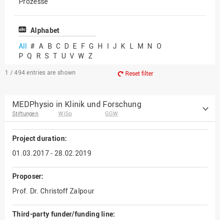
Prozesse
Vielfältiges Forschen
Alphabet
All
#
A
B
C
D
E
F
G
H
I
J
K
L
M
N
O
P
Q
R
S
T
U
V
W
Z
1 / 494
entries are shown
Reset filter
MEDPhysio in Klinik und Forschung
Stiftungen
WiSo
GGW
Project duration:
01.03.2017 - 28.02.2019
Proposer:
Prof. Dr. Christoff Zalpour
Third-party funder/funding line: