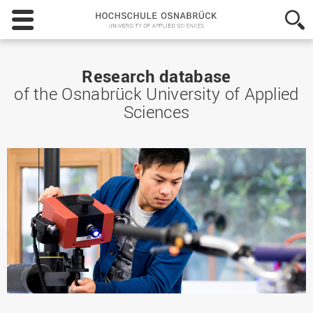
Hochschule
Osnabrück
-
University
of
Research database
Applied
of the Osnabrück University of Applied
Sciences
Sciences