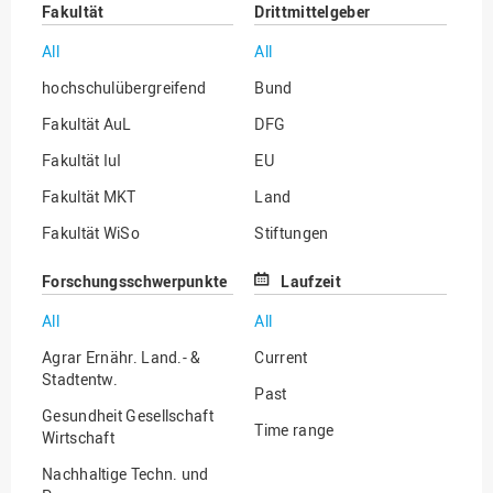
Fakultät
Drittmittelgeber
All
All
hochschulübergreifend
Bund
Fakultät AuL
DFG
Fakultät IuI
EU
Fakultät MKT
Land
Fakultät WiSo
Stiftungen
Institut für Musik
Sonstige
Forschungsschwerpunkte
Laufzeit
All
All
Agrar Ernähr. Land.- &
Current
Stadtentw.
Past
Gesundheit Gesellschaft
Time range
Wirtschaft
Nachhaltige Techn. und