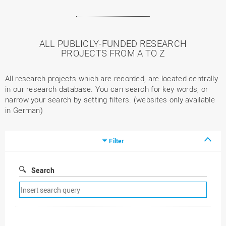
ALL PUBLICLY-FUNDED RESEARCH
PROJECTS FROM A TO Z
All research projects which are recorded, are located centrally
in our research database. You can search for key words, or
narrow your search by setting filters. (websites only available
in German)
Filter
Search
Remove
search
filter