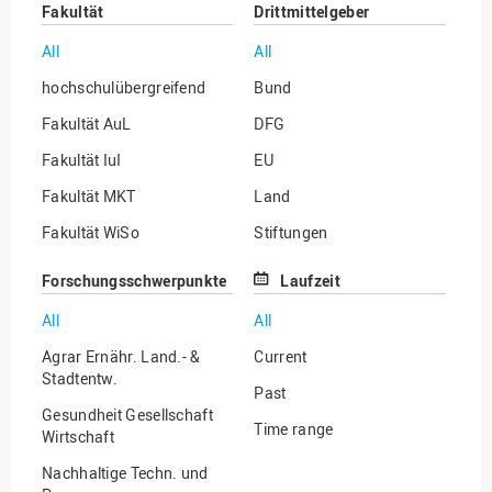
Fakultät
Drittmittelgeber
All
All
hochschulübergreifend
Bund
Fakultät AuL
DFG
Fakultät IuI
EU
Fakultät MKT
Land
Fakultät WiSo
Stiftungen
Institut für Musik
Sonstige
Forschungsschwerpunkte
Laufzeit
All
All
Agrar Ernähr. Land.- &
Current
Stadtentw.
Past
Gesundheit Gesellschaft
Time range
Wirtschaft
Nachhaltige Techn. und