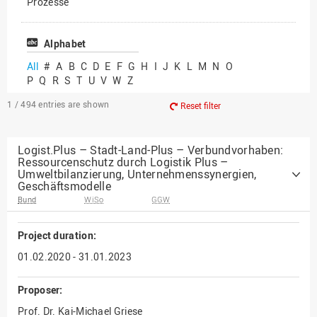
Prozesse
Vielfältiges Forschen
Alphabet
All
#
A
B
C
D
E
F
G
H
I
J
K
L
M
N
O
P
Q
R
S
T
U
V
W
Z
1 / 494
entries are shown
Reset filter
Logist.Plus – Stadt-Land-Plus – Verbundvorhaben:
Ressourcenschutz durch Logistik Plus –
Umweltbilanzierung, Unternehmenssynergien,
Geschäftsmodelle
Bund
WiSo
GGW
Project duration:
01.02.2020 - 31.01.2023
Proposer:
Prof. Dr. Kai-Michael Griese