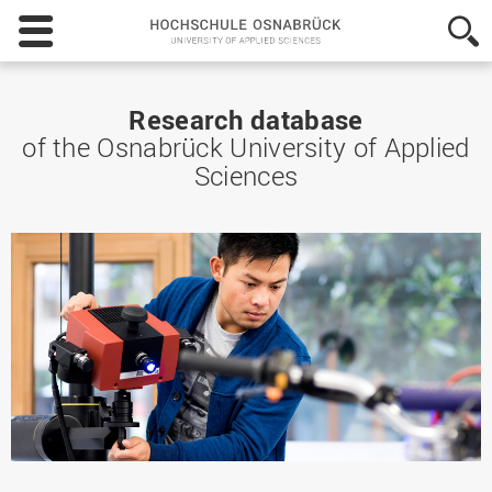
Hochschule
Osnabrück
-
University
of
Research database
Applied
of the Osnabrück University of Applied
Sciences
Sciences