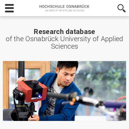
Hochschule
Osnabrück
-
University
of
Research database
Applied
of the Osnabrück University of Applied
Sciences
Sciences