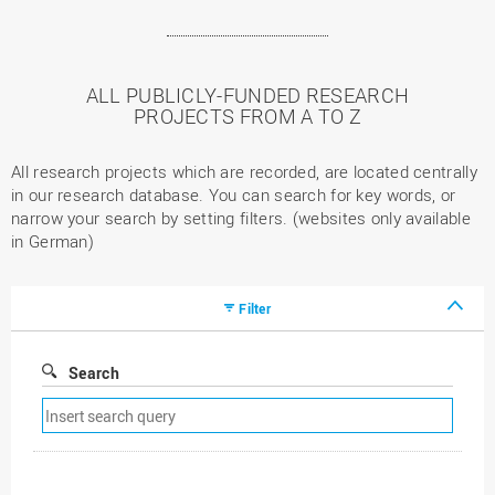
ALL PUBLICLY-FUNDED RESEARCH
PROJECTS FROM A TO Z
All research projects which are recorded, are located centrally
in our research database. You can search for key words, or
narrow your search by setting filters. (websites only available
in German)
Filter
Search
Remove
search
filter