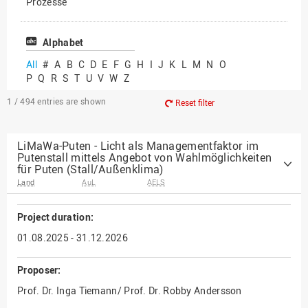
Prozesse
Vielfältiges Forschen
Alphabet
All
#
A
B
C
D
E
F
G
H
I
J
K
L
M
N
O
P
Q
R
S
T
U
V
W
Z
1 / 494
entries are shown
Reset filter
LiMaWa-Puten - Licht als Managementfaktor im
Putenstall mittels Angebot von Wahlmöglichkeiten
für Puten (Stall/Außenklima)
Land
AuL
AELS
Project duration:
01.08.2025 - 31.12.2026
Proposer:
Prof. Dr. Inga Tiemann/ Prof. Dr. Robby Andersson