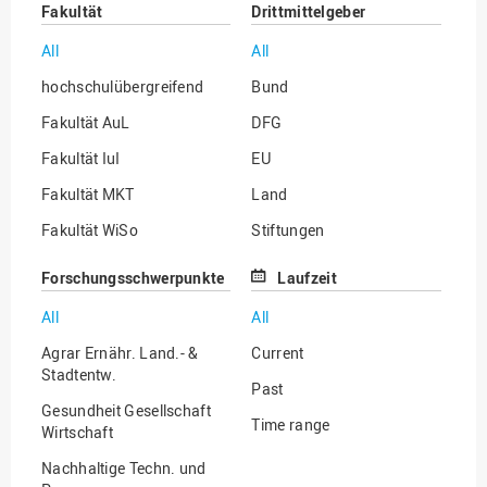
Fakultät
Drittmittelgeber
All
All
hochschulübergreifend
Bund
Fakultät AuL
DFG
Fakultät IuI
EU
Fakultät MKT
Land
Fakultät WiSo
Stiftungen
Institut für Musik
Sonstige
Forschungsschwerpunkte
Laufzeit
All
All
Agrar Ernähr. Land.- &
Current
Stadtentw.
Past
Gesundheit Gesellschaft
Time range
Wirtschaft
Nachhaltige Techn. und