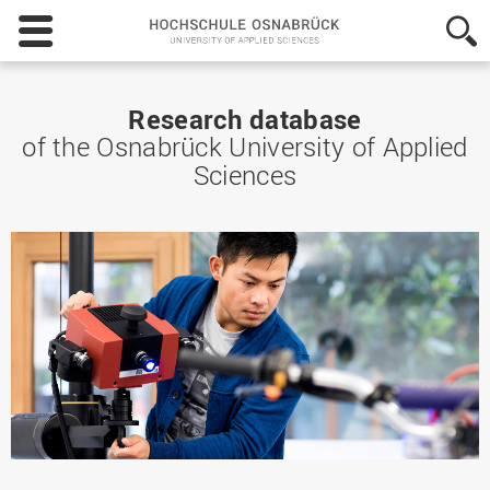
Hochschule
Osnabrück
-
University
of
Research database
Applied
of the Osnabrück University of Applied
Sciences
Sciences