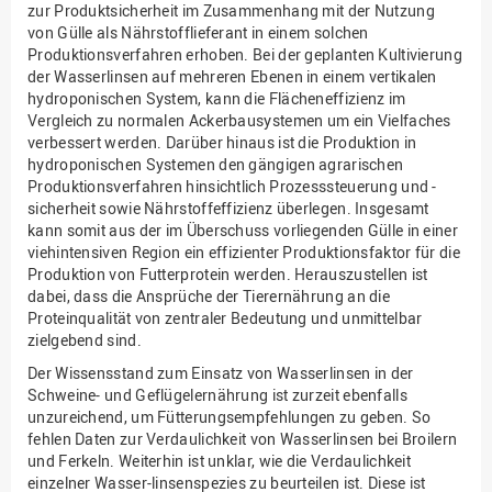
zur Produktsicherheit im Zusammenhang mit der Nutzung
von Gülle als Nährstofflieferant in einem solchen
Produktionsverfahren erhoben. Bei der geplanten Kultivierung
der Wasserlinsen auf mehreren Ebenen in einem vertikalen
hydroponischen System, kann die Flächeneffizienz im
Vergleich zu normalen Ackerbausystemen um ein Vielfaches
verbessert werden. Darüber hinaus ist die Produktion in
hydroponischen Systemen den gängigen agrarischen
Produktionsverfahren hinsichtlich Prozesssteuerung und -
sicherheit sowie Nährstoffeffizienz überlegen. Insgesamt
kann somit aus der im Überschuss vorliegenden Gülle in einer
viehintensiven Region ein effizienter Produktionsfaktor für die
Produktion von Futterprotein werden. Herauszustellen ist
dabei, dass die Ansprüche der Tierernährung an die
Proteinqualität von zentraler Bedeutung und unmittelbar
zielgebend sind.
Der Wissensstand zum Einsatz von Wasserlinsen in der
Schweine- und Geflügelernährung ist zurzeit ebenfalls
unzureichend, um Fütterungsempfehlungen zu geben. So
fehlen Daten zur Verdaulichkeit von Wasserlinsen bei Broilern
und Ferkeln. Weiterhin ist unklar, wie die Verdaulichkeit
einzelner Wasser-linsenspezies zu beurteilen ist. Diese ist