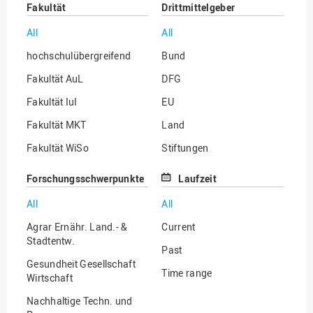
Fakultät
Drittmittelgeber
All
All
hochschulübergreifend
Bund
Fakultät AuL
DFG
Fakultät IuI
EU
Fakultät MKT
Land
Fakultät WiSo
Stiftungen
Institut für Musik
Sonstige
Forschungsschwerpunkte
Laufzeit
All
All
Agrar Ernähr. Land.- &
Current
Stadtentw.
Past
Gesundheit Gesellschaft
Time range
Wirtschaft
Nachhaltige Techn. und