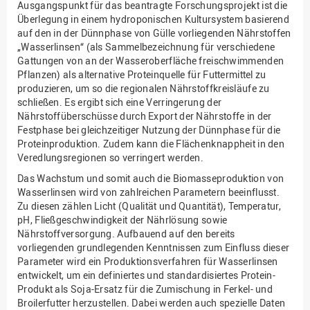
Ausgangspunkt für das beantragte Forschungsprojekt ist die
Überlegung in einem hydroponischen Kultursystem basierend
auf den in der Dünnphase von Gülle vorliegenden Nährstoffen
„Wasserlinsen“ (als Sammelbezeichnung für verschiedene
Gattungen von an der Wasseroberfläche freischwimmenden
Pflanzen) als alternative Proteinquelle für Futtermittel zu
produzieren, um so die regionalen Nährstoffkreisläufe zu
schließen. Es ergibt sich eine Verringerung der
Nährstoffüberschüsse durch Export der Nährstoffe in der
Festphase bei gleichzeitiger Nutzung der Dünnphase für die
Proteinproduktion. Zudem kann die Flächenknappheit in den
Veredlungsregionen so verringert werden.
Das Wachstum und somit auch die Biomasseproduktion von
Wasserlinsen wird von zahlreichen Parametern beeinflusst.
Zu diesen zählen Licht (Qualität und Quantität), Temperatur,
pH, Fließgeschwindigkeit der Nährlösung sowie
Nährstoffversorgung. Aufbauend auf den bereits
vorliegenden grundlegenden Kenntnissen zum Einfluss dieser
Parameter wird ein Produktionsverfahren für Wasserlinsen
entwickelt, um ein definiertes und standardisiertes Protein-
Produkt als Soja-Ersatz für die Zumischung in Ferkel- und
Broilerfutter herzustellen. Dabei werden auch spezielle Daten