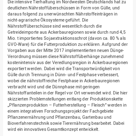
Die intensive Tierhaltung im Nordwesten Deutschlands hat zu
deutlichen Nährstoffüberschüssen in Form von Gülle, und
daraus folgend zu unerwünschten Nährstoffeinträgen in
nicht-agrarische Ökosysteme geführt. Die
Nährstoffüberschüsse sind wesentlich durch die
Getreideimporte aus Ackerbauregionen sowie durch rund 4,5
Mio. t importiertes Sojaextraktionsschrot (davon ca. 80 % als
GVO-Ware) für die Futterproduktion zu erklären. Aufgrund der
Vorgaben aus der Mitte 2017 implementierten neuen Dünge-
Verordnung müssen diese Nährstoffüberhänge zunehmend
kostenintensiv aus der Veredlungsregion in Ackerbauregionen
exportiert werden. Dabei wird die Transportwürdigkeit von
Gülle durch Trennung in Dünn- und Festphase verbessert,
wobei die nährstoffreiche Festphase in Ackerbauregionen
verbracht wird und die Dünnphase mit geringen
Nährstoffanteilen in der Regel vor Ort verwendet wird. Die hier
skizzierten Problemstellungen entlang der Produktionskette
„Pflanzenproduktion – Futterherstellung – Fleisch“ werden in
einem integrativen Forschungsprojekt der Fachgebiete
Pflanzenernährung und Pflanzenbau, Gartenbau und
Bioverfahrenstechnik sowie Tierernährung bearbeitet. Dabei
wird ein innovatives Gesamtkonzept entwickelt.