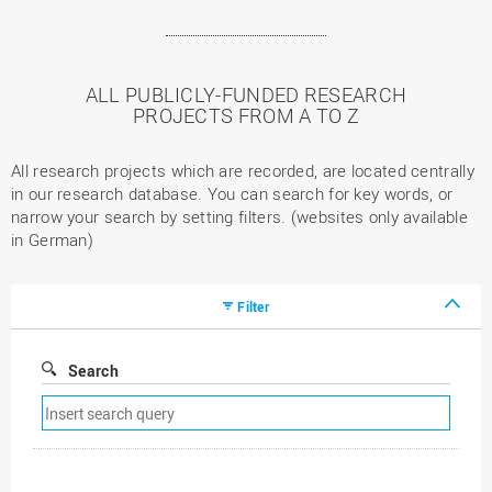
ALL PUBLICLY-FUNDED RESEARCH
PROJECTS FROM A TO Z
All research projects which are recorded, are located centrally
in our research database. You can search for key words, or
narrow your search by setting filters. (websites only available
in German)
Filter
Search
Remove
search
filter