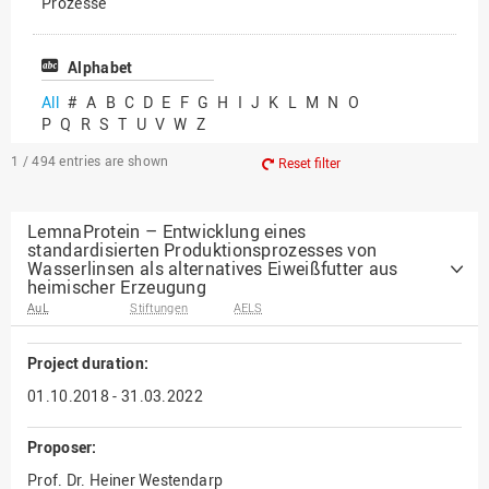
Prozesse
Vielfältiges Forschen
Alphabet
All
#
A
B
C
D
E
F
G
H
I
J
K
L
M
N
O
P
Q
R
S
T
U
V
W
Z
1 / 494
entries are shown
Reset filter
LemnaProtein – Entwicklung eines
standardisierten Produktionsprozesses von
Wasserlinsen als alternatives Eiweißfutter aus
heimischer Erzeugung
AuL
Stiftungen
AELS
Project duration:
01.10.2018 - 31.03.2022
Proposer:
Prof. Dr. Heiner Westendarp