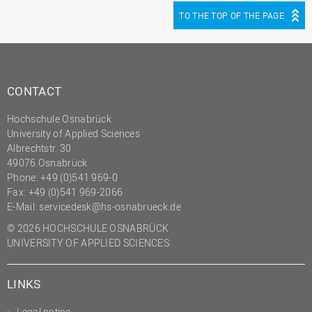
TO THE TOP OF THE PAGE
CONTACT
Hochschule Osnabrück
University of Applied Sciences
Albrechtstr. 30
49076 Osnabrück
Phone: +49 (0)541 969-0
Fax: +49 (0)541 969-2066
E-Mail:
servicedesk@hs-osnabrueck.de
© 2026 HOCHSCHULE OSNABRÜCK
UNIVERSITY OF APPLIED SCIENCES
LINKS
Legal notice