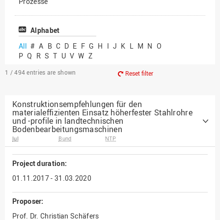
Prozesse
Vielfältiges Forschen
Alphabet
All
#
A
B
C
D
E
F
G
H
I
J
K
L
M
N
O
P
Q
R
S
T
U
V
W
Z
1 / 494
entries are shown
Reset filter
Konstruktionsempfehlungen für den
materialeffizienten Einsatz höherfester Stahlrohre
und -profile in landtechnischen
Bodenbearbeitungsmaschinen
IuI
Bund
NTP
Project duration:
01.11.2017 - 31.03.2020
Proposer:
Prof. Dr. Christian Schäfers