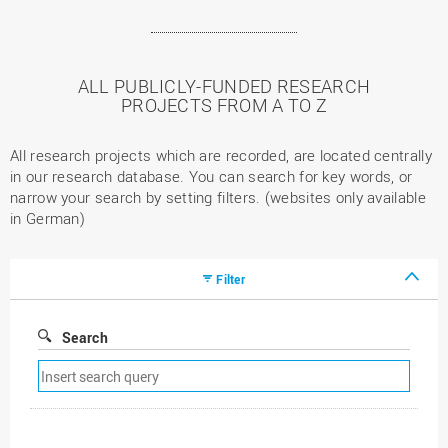
ALL PUBLICLY-FUNDED RESEARCH
PROJECTS FROM A TO Z
All research projects which are recorded, are located centrally
in our research database. You can search for key words, or
narrow your search by setting filters. (websites only available
in German)
Filter
Search
Remove
search
filter