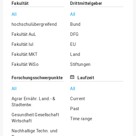
Fakultät
Drittmittelgeber
All
All
hochschulübergreifend
Bund
Fakultät AuL
DFG
Fakultät IuI
EU
Fakultät MKT
Land
Fakultät WiSo
Stiftungen
Institut für Musik
Sonstige
Forschungsschwerpunkte
Laufzeit
All
All
Agrar Ernähr. Land.- &
Current
Stadtentw.
Past
Gesundheit Gesellschaft
Time range
Wirtschaft
Nachhaltige Techn. und