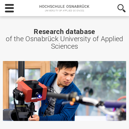
Hochschule
Osnabrück
-
University
of
Research database
Applied
of the Osnabrück University of Applied
Sciences
Sciences