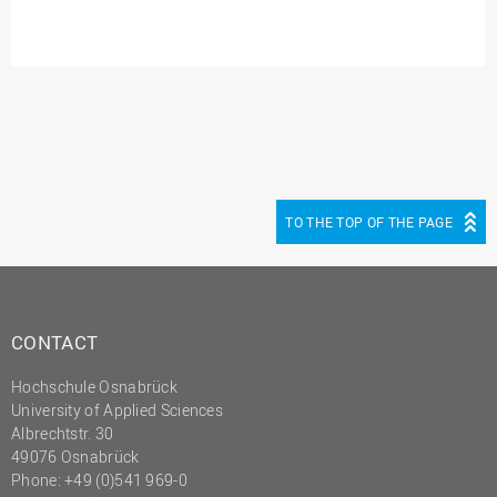
TO THE TOP OF THE PAGE
CONTACT
Hochschule Osnabrück
University of Applied Sciences
Albrechtstr. 30
49076 Osnabrück
Phone: +49 (0)541 969-0