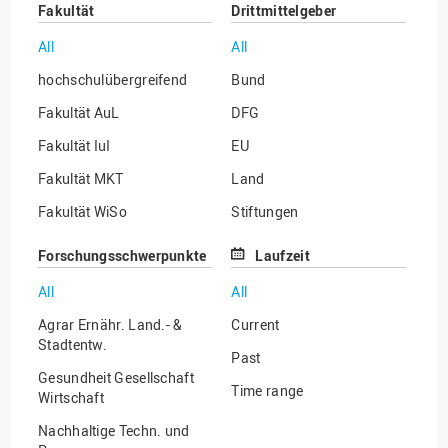
Fakultät
Drittmittelgeber
All
All
hochschulübergreifend
Bund
Fakultät AuL
DFG
Fakultät IuI
EU
Fakultät MKT
Land
Fakultät WiSo
Stiftungen
Institut für Musik
Sonstige
Forschungsschwerpunkte
Laufzeit
All
All
Agrar Ernähr. Land.- &
Current
Stadtentw.
Past
Gesundheit Gesellschaft
Time range
Wirtschaft
Nachhaltige Techn. und