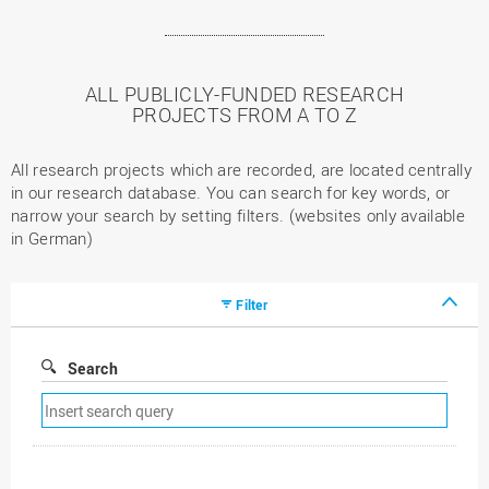
ALL PUBLICLY-FUNDED RESEARCH
PROJECTS FROM A TO Z
All research projects which are recorded, are located centrally
in our research database. You can search for key words, or
narrow your search by setting filters. (websites only available
in German)
Filter
Search
Remove
search
filter