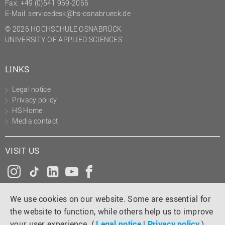
Fax: +49 (0)541 969-2066
E-Mail:
servicedesk@hs-osnabrueck.de
© 2026 HOCHSCHULE OSNABRÜCK
UNIVERSITY OF APPLIED SCIENCES
LINKS
Legal notice
Privacy policy
HS Home
Media contact
VISIT US
Instagram
Tiktok
LinkedIn
YouTube
Facebook
We use cookies on our website. Some are essential for
the website to function, while others help us to improve
your user experience. (
Legal notice
|
Privacy policy
)