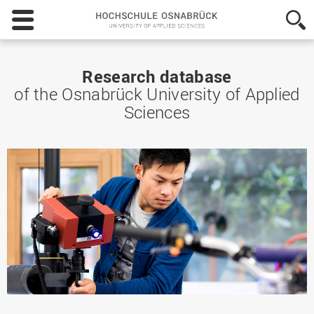
Hochschule
Osnabrück
-
University
of
Research database
Applied
of the Osnabrück University of Applied
Sciences
Sciences