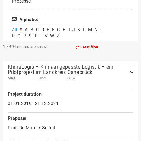
Prozesse
Vielfältiges Forschen
Alphabet
All
#
A
B
C
D
E
F
G
H
I
J
K
L
M
N
O
P
Q
R
S
T
U
V
W
Z
1 / 494
entries are shown
Reset filter
KlimaLogis – Klimaangepasste Logistik – ein
Pilotprojekt im Landkreis Osnabrück
MKT
Bund
GGW
Project duration:
01.01.2019 - 31.12.2021
Proposer:
Prof. Dr. Marcus Seifert