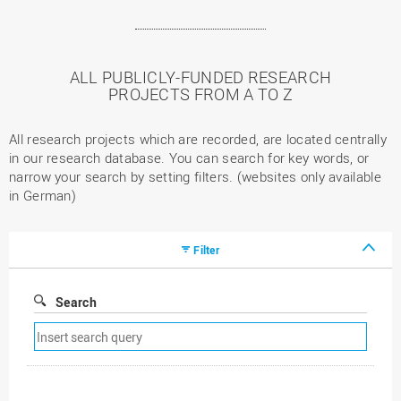
ALL PUBLICLY-FUNDED RESEARCH
PROJECTS FROM A TO Z
All research projects which are recorded, are located centrally
in our research database. You can search for key words, or
narrow your search by setting filters. (websites only available
in German)
Filter
Search
Remove
search
filter