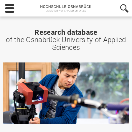
Hochschule
Osnabrück
-
University
of
Research database
Applied
of the Osnabrück University of Applied
Sciences
Sciences