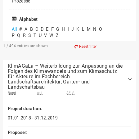
Prozesse
Vielfältiges Forschen
Alphabet
All
#
A
B
C
D
E
F
G
H
I
J
K
L
M
N
O
P
Q
R
S
T
U
V
W
Z
1 / 494
entries are shown
Reset filter
KlimAGaLa – Weiterbildung zur Anpassung an die
Folgen des Klimawandels und zum Klimaschutz
für Akteure im Fachbereich
Landschaftsarchitektur, Garten- und
Landschaftsbau
Bund
AuL
AELS
Project duration:
01.01.2018 - 31.12.2019
Proposer: