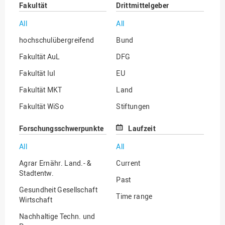
Fakultät
Drittmittelgeber
All
All
hochschulübergreifend
Bund
Fakultät AuL
DFG
Fakultät IuI
EU
Fakultät MKT
Land
Fakultät WiSo
Stiftungen
Institut für Musik
Sonstige
Forschungsschwerpunkte
Laufzeit
All
All
Agrar Ernähr. Land.- &
Current
Stadtentw.
Past
Gesundheit Gesellschaft
Time range
Wirtschaft
Nachhaltige Techn. und