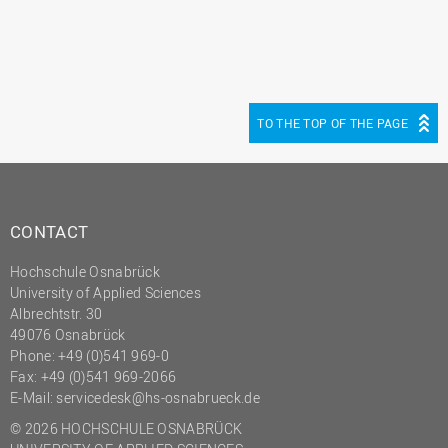
TO THE TOP OF THE PAGE
CONTACT
Hochschule Osnabrück
University of Applied Sciences
Albrechtstr. 30
49076 Osnabrück
Phone: +49 (0)541 969-0
Fax: +49 (0)541 969-2066
E-Mail:
servicedesk@hs-osnabrueck.de
© 2026 HOCHSCHULE OSNABRÜCK