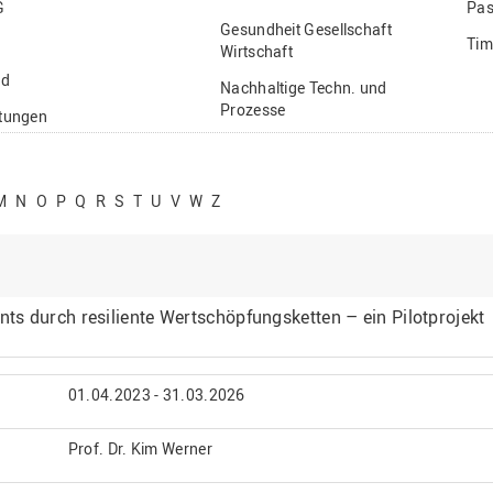
G
Pas
Gesundheit Gesellschaft
Tim
Wirtschaft
nd
Nachhaltige Techn. und
Prozesse
ftungen
Vielfältiges Forschen
stige
M
N
O
P
Q
R
S
T
U
V
W
Z
s durch resiliente Wertschöpfungsketten – ein Pilotprojekt
01.04.2023 - 31.03.2026
Prof. Dr. Kim Werner