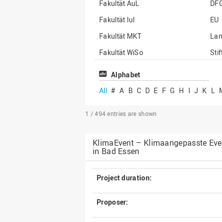
Fakultät AuL
DF
Fakultät IuI
EU
Fakultät MKT
La
Fakultät WiSo
Sti
Institut für Musik
Son
Alphabet
All
#
A
B
C
D
E
F
G
H
I
J
K
L
1 / 494
entries are shown
KlimaEvent – Klimaangepasste Event
in Bad Essen
Project duration:
Proposer: