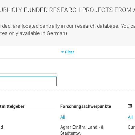
PUBLICLY-FUNDED RESEARCH PROJECTS FROM A
rded, are located centrally in our research database. You 
ites only available in German)
Filter
ttmittelgeber
Forschungsschwerpunkte
All
All
nd
Agrar Ernähr. Land.- &
Cur
Stadtentw.