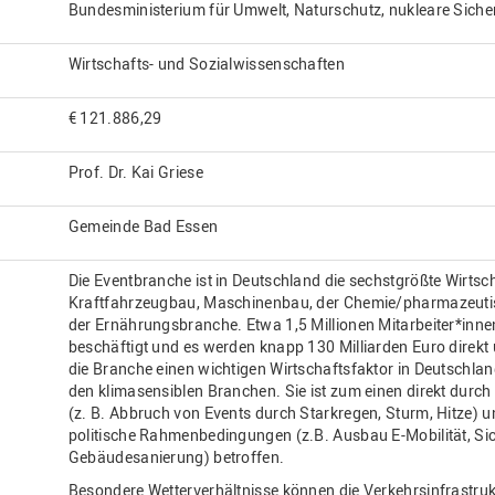
Bundesministerium für Umwelt, Naturschutz, nukleare Siche
Wirtschafts- und Sozialwissenschaften
€ 121.886,29
Prof. Dr. Kai Griese
Gemeinde Bad Essen
Die Eventbranche ist in Deutschland die sechstgrößte Wirtsc
Kraftfahrzeugbau, Maschinenbau, der Chemie/pharmazeutisc
der Ernährungsbranche. Etwa 1,5 Millionen Mitarbeiter*inne
beschäftigt und es werden knapp 130 Milliarden Euro direkt 
die Branche einen wichtigen Wirtschaftsfaktor in Deutschland
den klimasensiblen Branchen. Sie ist zum einen direkt dur
(z. B. Abbruch von Events durch Starkregen, Sturm, Hitze) 
politische Rahmenbedingungen (z.B. Ausbau E-Mobilität, Si
Gebäudesanierung) betroffen.
Besondere Wetterverhältnisse können die Verkehrsinfrastruk