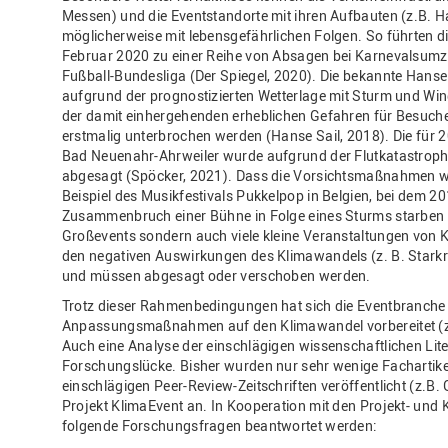
Messen) und die Eventstandorte mit ihren Aufbauten (z.B. 
möglicherweise mit lebensgefährlichen Folgen. So führten di
Februar 2020 zu einer Reihe von Absagen bei Karnevalsumzü
Fußball-Bundesliga (Der Spiegel, 2020). Die bekannte Hanse
aufgrund der prognostizierten Wetterlage mit Sturm und Win
der damit einhergehenden erheblichen Gefahren für Besuch
erstmalig unterbrochen werden (Hanse Sail, 2018). Die für
Bad Neuenahr-Ahrweiler wurde aufgrund der Flutkatastrophe
abgesagt (Spöcker, 2021). Dass die Vorsichtsmaßnahmen wich
Beispiel des Musikfestivals Pukkelpop in Belgien, bei dem 2
Zusammenbruch einer Bühne in Folge eines Sturms starben (
Großevents sondern auch viele kleine Veranstaltungen von
den negativen Auswirkungen des Klimawandels (z. B. Starkre
und müssen abgesagt oder verschoben werden.
Trotz dieser Rahmenbedingungen hat sich die Eventbranche 
Anpassungsmaßnahmen auf den Klimawandel vorbereitet (z.
Auch eine Analyse der einschlägigen wissenschaftlichen Lite
Forschungslücke. Bisher wurden nur sehr wenige Fachartike
einschlägigen Peer-Review-Zeitschriften veröffentlicht (z.B. 
Projekt KlimaEvent an. In Kooperation mit den Projekt- und
folgende Forschungsfragen beantwortet werden: