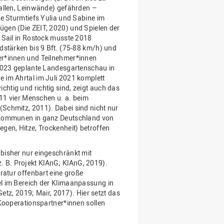
Hallen, Leinwände) gefährden –
e Sturmtiefs Yulia und Sabine im
gen (Die ZEIT, 2020) und Spielen der
 Sail in Rostock musste 2018
dstärken bis 9 Bft. (75-88 km/h) und
er*innen und Teilnehmer*innen
 2023 geplante Landesgartenschau in
 im Ahrtal im Juli 2021 komplett
tig und richtig sind, zeigt auch das
011 vier Menschen u. a. beim
Schmitz, 2011). Dabei sind nicht nur
 Kommunen in ganz Deutschland von
gen, Hitze, Trockenheit) betroffen
bisher nur eingeschränkt mit
 B. Projekt KlAnG; KlAnG, 2019).
ratur offenbart eine große
l im Bereich der Klimaanpassung in
Getz, 2019; Mair, 2017). Hier setzt das
 Kooperationspartner*innen sollen