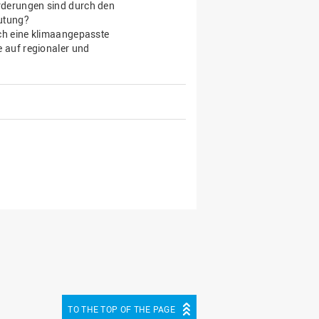
rderungen sind durch den
eutung?
rch eine klimaangepasste
e auf regionaler und
TO THE TOP OF THE PAGE