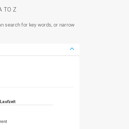
 TO Z
can search for key words, or narrow
Laufzeit
rent