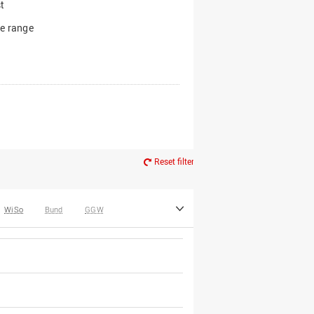
t
e range
Reset filter
WiSo
Bund
GGW