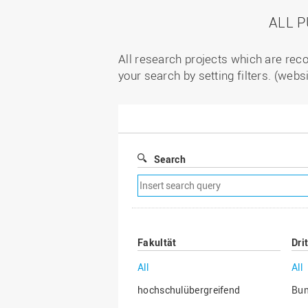
ALL 
All research projects which are reco
your search by setting filters. (webs
Search
Remove
search
filter
Fakultät
Dri
All
All
hochschulübergreifend
Bu