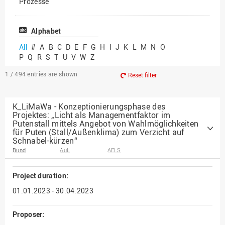
Prozesse
Vielfältiges Forschen
Alphabet
All
#
A
B
C
D
E
F
G
H
I
J
K
L
M
N
O
P
Q
R
S
T
U
V
W
Z
1 / 494
entries are shown
Reset filter
K_LiMaWa - Konzeptionierungsphase des
Projektes: „Licht als Managementfaktor im
Putenstall mittels Angebot von Wahlmöglichkeiten
für Puten (Stall/Außenklima) zum Verzicht auf
Schnabel-kürzen“
Bund
AuL
AELS
Project duration:
01.01.2023 - 30.04.2023
Proposer: