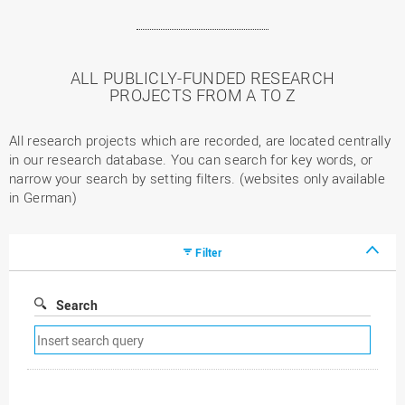
ALL PUBLICLY-FUNDED RESEARCH
PROJECTS FROM A TO Z
All research projects which are recorded, are located centrally
in our research database. You can search for key words, or
narrow your search by setting filters. (websites only available
in German)
Filter
Search
Remove
search
filter