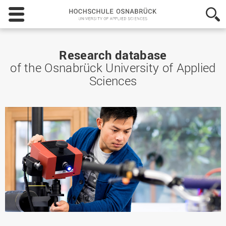
Hochschule
Osnabrück
-
University
of
Research database
Applied
of the Osnabrück University of Applied
Sciences
Sciences