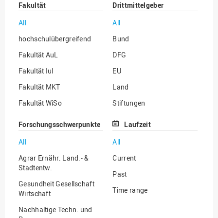
Fakultät
Drittmittelgeber
All
All
hochschulübergreifend
Bund
Fakultät AuL
DFG
Fakultät IuI
EU
Fakultät MKT
Land
Fakultät WiSo
Stiftungen
Institut für Musik
Sonstige
Forschungsschwerpunkte
Laufzeit
All
All
Agrar Ernähr. Land.- &
Current
Stadtentw.
Past
Gesundheit Gesellschaft
Time range
Wirtschaft
Nachhaltige Techn. und