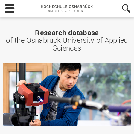
Hochschule
Osnabrück
-
University
of
Research database
Applied
of the Osnabrück University of Applied
Sciences
Sciences