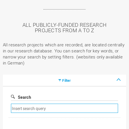
ALL PUBLICLY-FUNDED RESEARCH
PROJECTS FROM A TO Z
All research projects which are recorded, are located centrally
in our research database. You can search for key words, or
narrow your search by setting filters. (websites only available
in German)
Filter
Search
Remove
search
filter