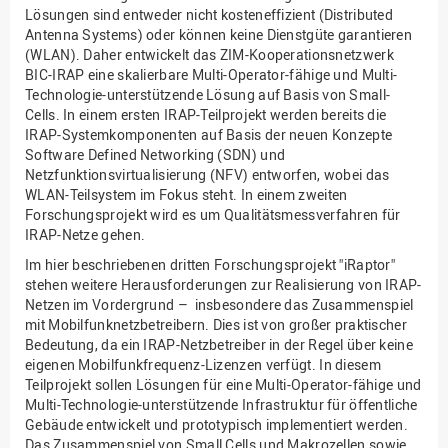
Lösungen sind entweder nicht kosteneffizient (Distributed
Antenna Systems) oder können keine Dienstgüte garantieren
(WLAN). Daher entwickelt das ZIM-Kooperationsnetzwerk
BIC-IRAP eine skalierbare Multi-Operator-fähige und Multi-
Technologie-unterstützende Lösung auf Basis von Small-
Cells. In einem ersten IRAP-Teilprojekt werden bereits die
IRAP-Systemkomponenten auf Basis der neuen Konzepte
Software Defined Networking (SDN) und
Netzfunktionsvirtualisierung (NFV) entworfen, wobei das
WLAN-Teilsystem im Fokus steht. In einem zweiten
Forschungsprojekt wird es um Qualitätsmessverfahren für
IRAP-Netze gehen.
Im hier beschriebenen dritten Forschungsprojekt "iRaptor"
stehen weitere Herausforderungen zur Realisierung von IRAP-
Netzen im Vordergrund – insbesondere das Zusammenspiel
mit Mobilfunknetzbetreibern. Dies ist von großer praktischer
Bedeutung, da ein IRAP-Netzbetreiber in der Regel über keine
eigenen Mobilfunkfrequenz-Lizenzen verfügt. In diesem
Teilprojekt sollen Lösungen für eine Multi-Operator-fähige und
Multi-Technologie-unterstützende Infrastruktur für öffentliche
Gebäude entwickelt und prototypisch implementiert werden.
Das Zusammenspiel von Small Cells und Makrozellen sowie