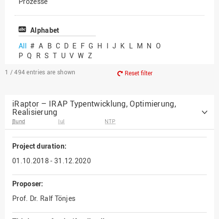
Prozesse
Vielfältiges Forschen
Alphabet
All
#
A
B
C
D
E
F
G
H
I
J
K
L
M
N
O
P
Q
R
S
T
U
V
W
Z
1 / 494
entries are shown
Reset filter
iRaptor – IRAP Typentwicklung, Optimierung,
Realisierung
Bund
IuI
NTP
Project duration:
01.10.2018 - 31.12.2020
Proposer:
Prof. Dr. Ralf Tönjes