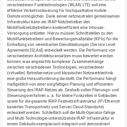
verschiedenen Funktechnologien (WLAN, LTE) soll eine
effektive Verkehrssteuerung für hochqualitative mobile
Dienste ermöglichen. Dank seiner netzneutralen gemeinsamen
Infrastruktur kann ein IRAP-Netzbetreiber den
Mobilfunknetzbetreibern kosteneffizient eine Inhouse-
Versorgung anbieten. Hierzu müssen Schnittstellen zu den
Mobilfunkbetreibern und Bewertungsmaßstäbe (KPIs) für die
Einhaltung von vereinbarten Dienstleistungen (Service Level
Agreements [SLAs]) entwickelt werden. Die Performanz von
verschiedenen Architekturansätzen muss bewertet werden
können, was angesichts komplexer Zusammenhänge
zwischen verschiedenen Technologien, verschiedener
(virtueller) Betreibernetze und klassischer Netzwerktechnik
eine große Herausforderung darstellt. Die Performanz hängt
maßgeblich von einer sorgfältigen Planung und effizienten
Steuerung des IRAP-Netzes ab. Deshalb sollen Planungs- und
Steuerungsverfahren u. a. für kleine Funkzellen in Gebäuden
sowie für die gesamte IRAP-Festnetzinfrastruktur (IP/Ethernet
basiertes Transportnetz und Server/Cloud-Standorte)
entwickelt werden. Schließlich soll die Multi-Operator-fähige
und Multi-Technologie-unterstützende IRAP Infrastruktur in
einem Gebäude exemplarisch integriert und demonstriert