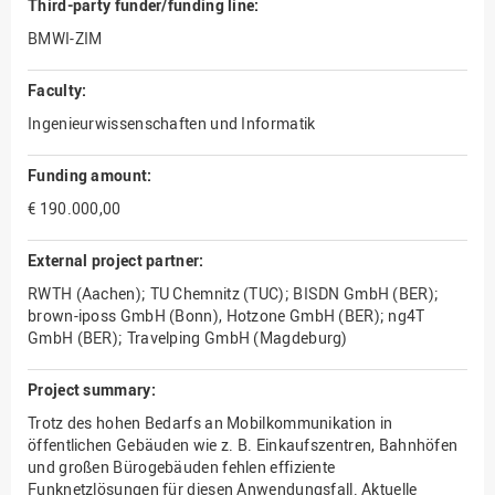
Third-party funder/funding line:
BMWI-ZIM
Faculty:
Ingenieurwissenschaften und Informatik
Funding amount:
€ 190.000,00
External project partner:
RWTH (Aachen); TU Chemnitz (TUC); BISDN GmbH (BER);
brown-iposs GmbH (Bonn), Hotzone GmbH (BER); ng4T
GmbH (BER); Travelping GmbH (Magdeburg)
Project summary:
Trotz des hohen Bedarfs an Mobilkommunikation in
öffentlichen Gebäuden wie z. B. Einkaufszentren, Bahnhöfen
und großen Bürogebäuden fehlen effiziente
Funknetzlösungen für diesen Anwendungsfall. Aktuelle