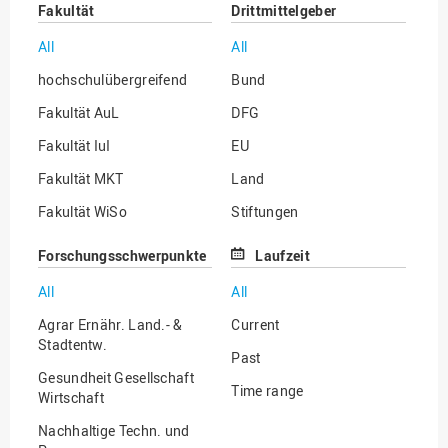
Fakultät
Drittmittelgeber
All
All
hochschulübergreifend
Bund
Fakultät AuL
DFG
Fakultät IuI
EU
Fakultät MKT
Land
Fakultät WiSo
Stiftungen
Institut für Musik
Sonstige
Forschungsschwerpunkte
Laufzeit
All
All
Agrar Ernähr. Land.- &
Current
Stadtentw.
Past
Gesundheit Gesellschaft
Time range
Wirtschaft
Nachhaltige Techn. und