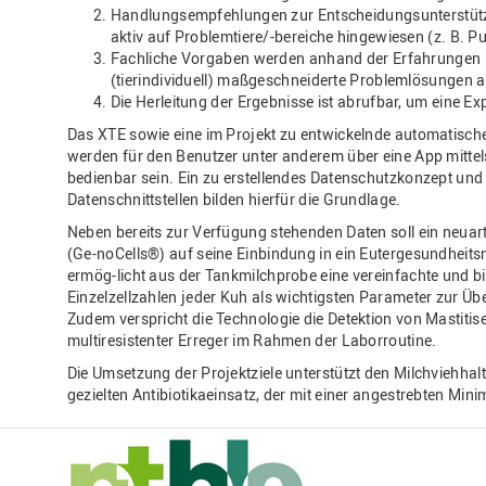
Handlungsempfehlungen zur Entscheidungsunterstütz
aktiv auf Problemtiere/-bereiche hingewiesen (z. B. P
Fachliche Vorgaben werden anhand der Erfahrungen i
(tierindividuell) maßgeschneiderte Problemlösungen a
Die Herleitung der Ergebnisse ist abrufbar, um eine Ex
Das XTE sowie eine im Projekt zu entwickelnde automatische b
werden für den Benutzer unter anderem über eine App mitte
bedienbar sein. Ein zu erstellendes Datenschutzkonzept und 
Datenschnittstellen bilden hierfür die Grundlage.
Neben bereits zur Verfügung stehenden Daten soll ein neuar
(Ge-noCells®) auf seine Einbindung in ein Eutergesundheits
ermög-licht aus der Tankmilchprobe eine vereinfachte und b
Einzelzellzahlen jeder Kuh als wichtigsten Parameter zur Ü
Zudem verspricht die Technologie die Detektion von Mastiti
multiresistenter Erreger im Rahmen der Laborroutine.
Die Umsetzung der Projektziele unterstützt den Milchviehhal
gezielten Antibiotikaeinsatz, der mit einer angestrebten Min