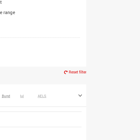
t
e range
Reset filter
Bund
IuI
AELS