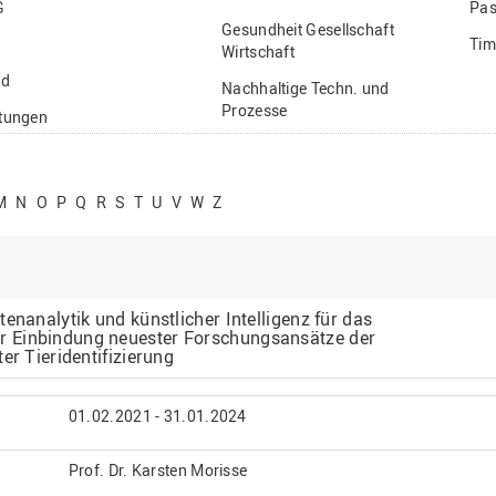
G
Pas
Gesundheit Gesellschaft
Tim
Wirtschaft
nd
Nachhaltige Techn. und
Prozesse
ftungen
Vielfältiges Forschen
stige
M
N
O
P
Q
R
S
T
U
V
W
Z
enanalytik und künstlicher Intelligenz für das
 Einbindung neuester Forschungsansätze der
er Tieridentifizierung
01.02.2021 - 31.01.2024
Prof. Dr. Karsten Morisse