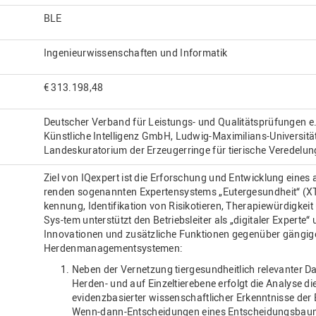
BLE
Ingenieurwissenschaften und Informatik
€ 313.198,48
Deutscher Verband für Leistungs- und Qualitätsprüfungen e
Künstliche Intelligenz GmbH, Ludwig-Maximilians-Universitä
Landeskuratorium der Erzeugerringe für tierische Veredelun
Ziel von IQexpert ist die Erforschung und Entwicklung eines au
renden sogenannten Expertensystems „Eutergesundheit“ (XTE
kennung, Identifikation von Risikotieren, Therapiewürdigkeit
Sys-tem unterstützt den Betriebsleiter als „digitaler Experte“
Innovationen und zusätzliche Funktionen gegenüber gängi
Herdenmanagementsystemen:
Neben der Vernetzung tiergesundheitlich relevanter D
Herden- und auf Einzeltierebene erfolgt die Analyse d
evidenzbasierter wissenschaftlicher Erkenntnisse der
Wenn-dann-Entscheidungen eines Entscheidungsbau