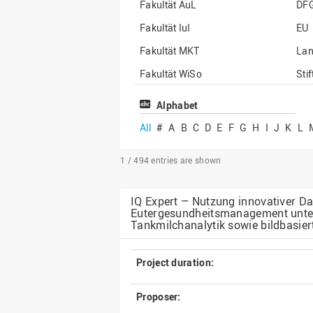
Fakultät AuL
DF
Fakultät IuI
EU
Fakultät MKT
La
Fakultät WiSo
Sti
Institut für Musik
Son
Alphabet
All
#
A
B
C
D
E
F
G
H
I
J
K
L
1 / 494
entries are shown
IQ Expert – Nutzung innovativer Dat
Eutergesundheitsmanagement unter
Tankmilchanalytik sowie bildbasiert
Project duration:
Proposer: