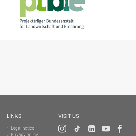
LINKS
VISIT US
Legal notice
Instagram
Tiktok
LinkedIn
YouTu
Fa
Privacy policy