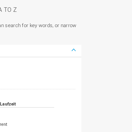
 TO Z
can search for key words, or narrow
Laufzeit
rent