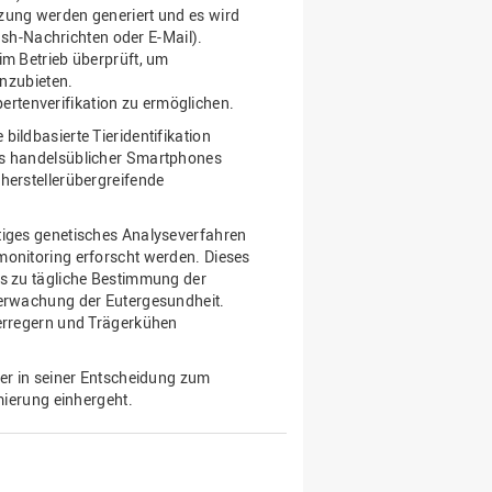
ung werden generiert und es wird
ush-Nachrichten oder E-Mail).
m Betrieb überprüft, um
nzubieten.
pertenverifikation zu ermöglichen.
ildbasierte Tieridentifikation
ls handelsüblicher Smartphones
herstellerübergreifende
tiges genetisches Analyseverfahren
monitoring erforscht werden. Dieses
is zu tägliche Bestimmung der
berwachung der Eutergesundheit.
serregern und Trägerkühen
ter in seiner Entscheidung zum
imierung einhergeht.