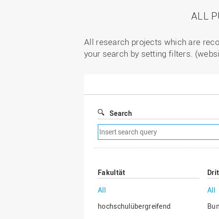
ALL 
All research projects which are reco
your search by setting filters. (webs
Search
Remove
search
filter
Fakultät
Dri
All
All
hochschulübergreifend
Bu