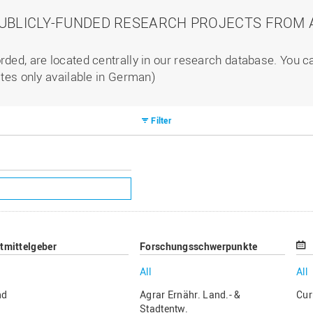
PUBLICLY-FUNDED RESEARCH PROJECTS FROM A
rded, are located centrally in our research database. You 
ites only available in German)
Filter
ttmittelgeber
Forschungsschwerpunkte
All
All
nd
Agrar Ernähr. Land.- &
Cur
Stadtentw.