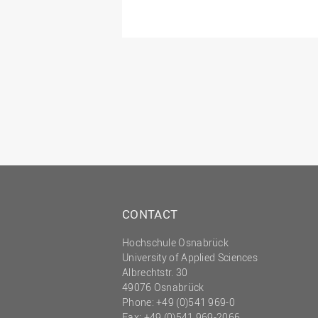
CONTACT
Hochschule Osnabrück
University of Applied Sciences
Albrechtstr. 30
49076 Osnabrück
Phone: +49 (0)541 969-0
Fax: +49 (0)541 969-2066