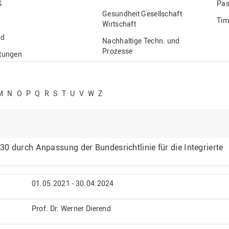
G
Pas
Gesundheit Gesellschaft
Tim
Wirtschaft
nd
Nachhaltige Techn. und
Prozesse
ftungen
Vielfältiges Forschen
stige
M
N
O
P
Q
R
S
T
U
V
W
Z
0 durch Anpassung der Bundesrichtlinie für die Integrierte
01.05.2021 - 30.04.2024
Prof. Dr. Werner Dierend