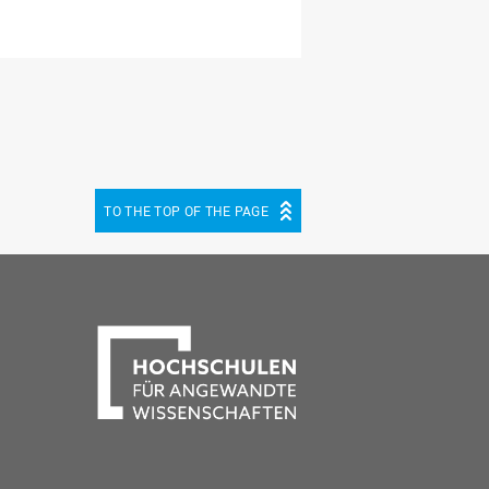
TO THE TOP OF THE PAGE
be
cebook