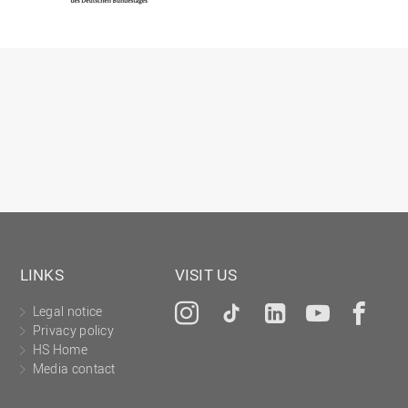
LINKS
VISIT US
Legal notice
Instagram
Tiktok
LinkedIn
YouTu
Fa
Privacy policy
HS Home
Media contact