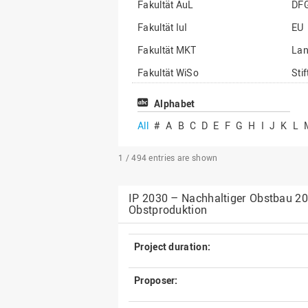
Fakultät AuL
DF
Fakultät IuI
EU
Fakultät MKT
La
Fakultät WiSo
Sti
Institut für Musik
Son
Alphabet
All
#
A
B
C
D
E
F
G
H
I
J
K
L
1 / 494
entries are shown
IP 2030 – Nachhaltiger Obstbau 203
Obstproduktion
Project duration:
Proposer: