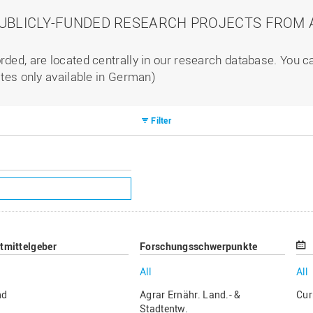
PUBLICLY-FUNDED RESEARCH PROJECTS FROM A
rded, are located centrally in our research database. You 
ites only available in German)
Filter
ttmittelgeber
Forschungsschwerpunkte
All
All
nd
Agrar Ernähr. Land.- &
Cur
Stadtentw.