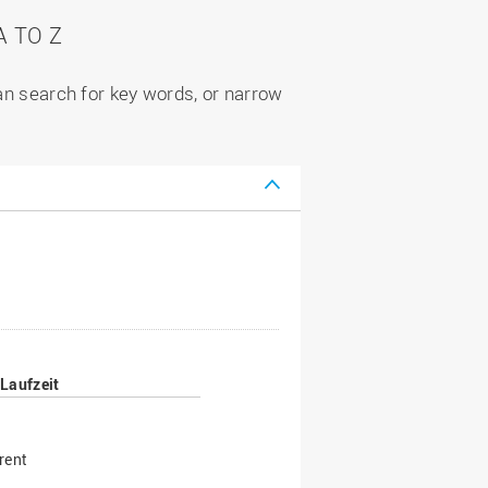
 TO Z
can search for key words, or narrow
Laufzeit
rent