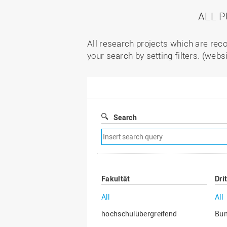
ALL 
All research projects which are reco
your search by setting filters. (webs
Search
Remove
search
filter
Fakultät
Dri
All
All
hochschulübergreifend
Bu