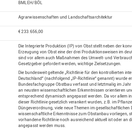
BMLEH/BÖL
Agrarwissenschaften und Landschaftsarchitektur
€ 233.656,00
Die Integrierte Produktion (IP) von Obst stellt neben der ko
Erzeugung von Obst eine der drei Produktionsweisen im de
sind vor allem auch Maßnahmen des Umwelt- und Verbrauch
Gesetzgeber gefordert werden, wichtige Zielsetzungen.
Die bundesweit geltende „Richtlinie für den kontrollierten in
Deutschland“ (nachfolgend „IP-Richtlinie“ genannt) wurde e
Bundesfachgruppe Obstbau verfasst und letztmalig im Jahr 
an neusten wissenschaftlichen Erkenntnissen orientieren un
entsprechend dynamisch angepasst werden. Da vor allem in 
dieser Richtlinie gesetzlich verankert wurden, z.B. im Pflanz
Düngeverordnung, viele neue Themen im gesellschaftlichen D
wissenschaftliche Erkenntnisse zum Obstanbau vorliegen, ste
vorhandene Richtlinie noch ausreichend aktuell ist oder a
angepasst werden muss.