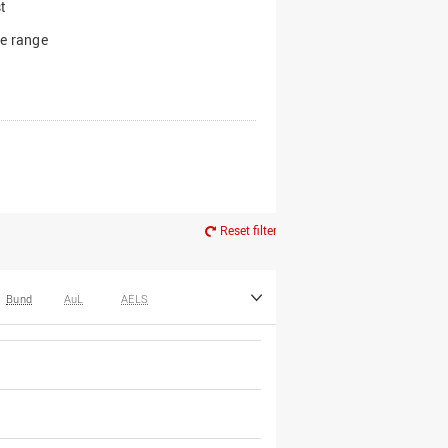
t
e range
Reset filter
Bund
AuL
AELS