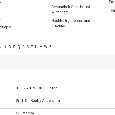
G
Pas
Gesundheit Gesellschaft
Tim
Wirtschaft
nd
Nachhaltige Techn. und
Prozesse
ftungen
Vielfältiges Forschen
stige
M
N
O
P
Q
R
S
T
U
V
W
Z
01.07.2019 - 30.06.2022
Prof. Dr. Robby Andersson
EU Interreg