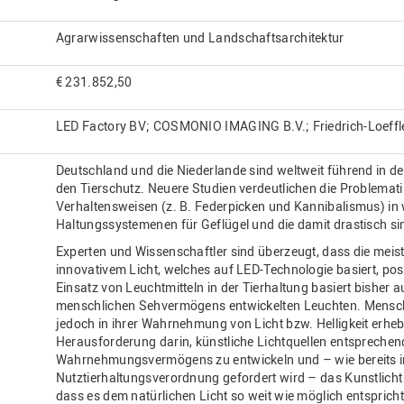
Agrarwissenschaften und Landschaftsarchitektur
€ 231.852,50
LED Factory BV; COSMONIO IMAGING B.V.; Friedrich-Loeffler
Deutschland und die Niederlande sind weltweit führend in de
den Tierschutz. Neuere Studien verdeutlichen die Problemat
Verhaltensweisen (z. B. Federpicken und Kannibalismus) in w
Haltungssystemenen für Geflügel und die damit drastisch si
Experten und Wissenschaftler sind überzeugt, dass die meist
innovativem Licht, welches auf LED-Technologie basiert, pos
Einsatz von Leuchtmitteln in der Tierhaltung basiert bisher 
menschlichen Sehvermögens entwickelten Leuchten. Mensch
jedoch in ihrer Wahrnehmung von Licht bzw. Helligkeit erhebl
Herausforderung darin, künstliche Lichtquellen entsprechend
Wahrnehmungsvermögens zu entwickeln und – wie bereits in
Nutztierhaltungsverordnung gefordert wird – das Kunstlicht
dass es dem natürlichen Licht so weit wie möglich entspricht