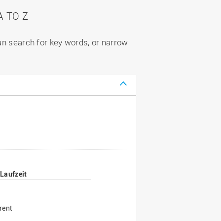
 TO Z
can search for key words, or narrow
Laufzeit
rent