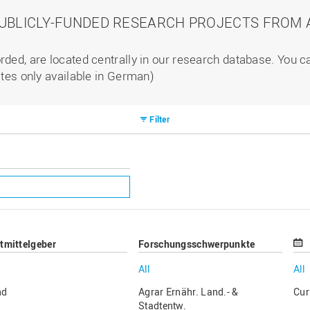
PUBLICLY-FUNDED RESEARCH PROJECTS FROM A
rded, are located centrally in our research database. You 
ites only available in German)
Filter
ttmittelgeber
Forschungsschwerpunkte
All
All
nd
Agrar Ernähr. Land.- &
Cur
Stadtentw.