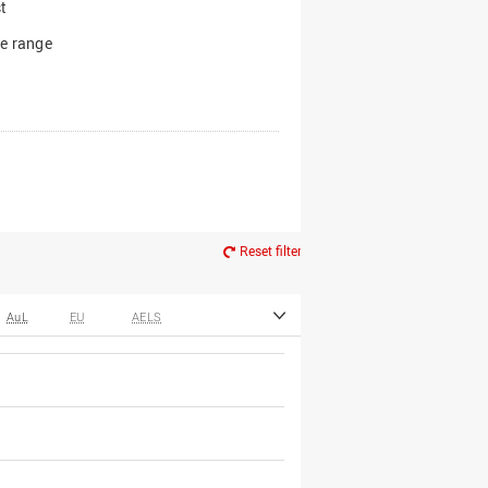
t
e range
Reset filter
AuL
EU
AELS