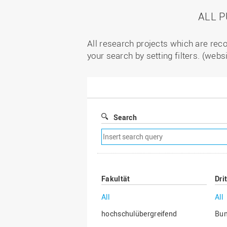
ALL 
All research projects which are reco
your search by setting filters. (webs
Search
Remove
search
filter
Fakultät
Dri
All
All
hochschulübergreifend
Bu