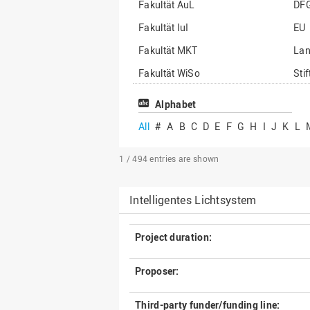
Fakultät AuL
DF
Fakultät IuI
EU
Fakultät MKT
La
Fakultät WiSo
Sti
Institut für Musik
Son
Alphabet
All
#
A
B
C
D
E
F
G
H
I
J
K
L
1 / 494
entries are shown
Intelligentes Lichtsystem
Project duration:
Proposer:
Third-party funder/funding line: