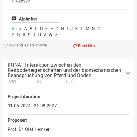
Prozesse
Vielfältiges Forschen
Alphabet
All
#
A
B
C
D
E
F
G
H
I
J
K
L
M
N
O
P
Q
R
S
T
U
V
W
Z
1 / 494
entries are shown
Reset filter
IRINA - Interaktion zwischen den
Reitbodeneigenschaften und der biomechanischen
Beanspruchung von Pferd und Boden
Bund
AuL
AELS
Project duration:
01.06.2024 - 31.08.2027
Proposer:
Prof. Dr. Olaf Hemker