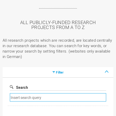
ALL PUBLICLY-FUNDED RESEARCH
PROJECTS FROM A TO Z
All research projects which are recorded, are located centrally
in our research database. You can search for key words, or
narrow your search by setting filters. (websites only available
in German)
Filter
Search
Remove
search
filter