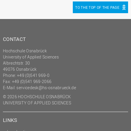
TO THE TOP OF THE PAGE
CONTACT
Hochschule Osnabrück
University of Applied Sciences
Albrechtstr. 30
49076 Osnabrück
Phone: +49 (0)541 969-0
Fax: +49 (0)541 969-2066
E-Mail:
servicedesk@hs-osnabrueck.de
© 2026 HOCHSCHULE OSNABRÜCK
UNIVERSITY OF APPLIED SCIENCES
LINKS