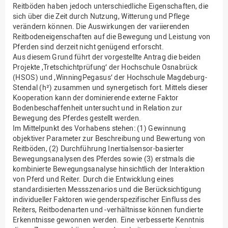
Reitböden haben jedoch unterschiedliche Eigenschaften, die
sich über die Zeit durch Nutzung, Witterung und Pflege
verändern können. Die Auswirkungen der variierenden
Reitbodeneigenschaften auf die Bewegung und Leistung von
Pferden sind derzeit nicht genügend erforscht.
Aus diesem Grund führt der vorgestellte Antrag die beiden
Projekte ‚Tretschichtprüfung‘ der Hochschule Osnabrück
(HSOS) und ‚WinningPegasus‘ der Hochschule Magdeburg-
Stendal (h²) zusammen und synergetisch fort. Mittels dieser
Kooperation kann der dominierende externe Faktor
Bodenbeschaffenheit untersucht und in Relation zur
Bewegung des Pferdes gestellt werden.
Im Mittelpunkt des Vorhabens stehen: (1) Gewinnung
objektiver Parameter zur Beschreibung und Bewertung von
Reitböden, (2) Durchführung Inertialsensor-basierter
Bewegungsanalysen des Pferdes sowie (3) erstmals die
kombinierte Bewegungsanalyse hinsichtlich der Interaktion
von Pferd und Reiter. Durch die Entwicklung eines
standardisierten Messszenarios und die Berücksichtigung
individueller Faktoren wie genderspezifischer Einfluss des
Reiters, Reitbodenarten und -verhältnisse können fundierte
Erkenntnisse gewonnen werden. Eine verbesserte Kenntnis