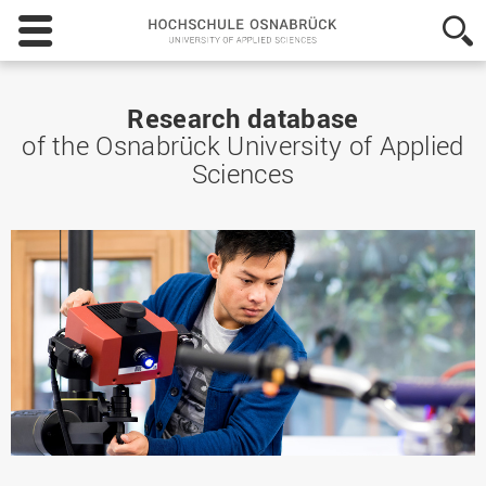
Hochschule
Osnabrück
-
University
of
Research database
Applied
of the Osnabrück University of Applied
Sciences
Sciences