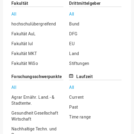
Fakultät
Drittmittelgeber
All
All
hochschulübergreifend
Bund
Fakultät AuL
DFG
Fakultät IuI
EU
Fakultät MKT
Land
Fakultät WiSo
Stiftungen
Institut für Musik
Sonstige
Forschungsschwerpunkte
Laufzeit
All
All
Agrar Ernähr. Land.- &
Current
Stadtentw.
Past
Gesundheit Gesellschaft
Time range
Wirtschaft
Nachhaltige Techn. und