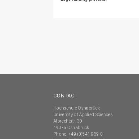
CONTACT
Hochschule Osnabrück
University of Applied Sciences
Albrechtstr. 30
49076 Osnabrück
Phone: +49 (0)541 969-0