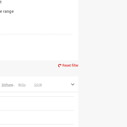
t
e range
Reset filter
Stiftungen
WiSo
GGW