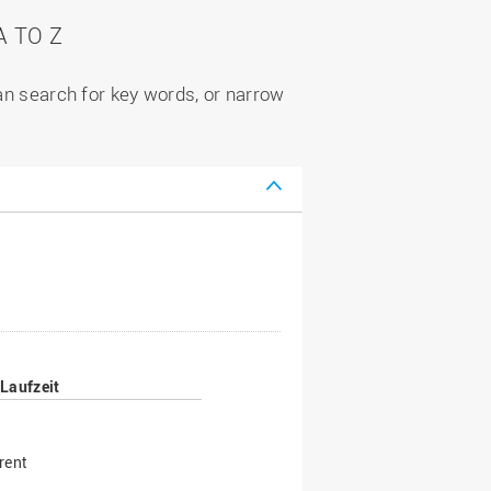
 TO Z
can search for key words, or narrow
Laufzeit
rent