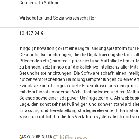
Coppenrath Stiftung
Wirtschafts- und Sozialwissenschaften
10.437,34 €
inngo (innovation go) ist eine Digitalisierungsplattform für I
Gesundheitseinrichtungen, die die Digitalisierungsbedarfe al
Pflegenden etc.) sammelt, priorisiert und Auffälligkeiten a
zu bringen, setzt inngo auf die kollektive Intelligenz aller Mit
Gesundheitseinrichtungen. Die Software schafft einen intel
nutzenversprechenden Handlungsempfehlungen zu einer erfo
Zweck verknüpft inngo aktuelle Erkenntnisse aus dem prof
mit dem Einsatz moderner Web- Technologien und mit Metho
Science sowie einer adaptiven Umfragetechnik. Als webbasier
Lage, den sonst sehr aufwändigen und schwer standardisie
Erfassung und Bereitstellung strategierelevanter Informatio
wissenschaftlich fundiertes Verfahren systematisch und sch