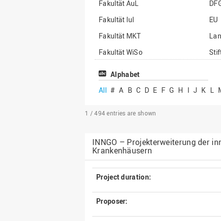
Fakultät AuL
DF
Fakultät IuI
EU
Fakultät MKT
La
Fakultät WiSo
Sti
Institut für Musik
Son
Alphabet
All
#
A
B
C
D
E
F
G
H
I
J
K
L
1 / 494
entries are shown
INNGO – Projekterweiterung der in
Krankenhäusern
Project duration:
Proposer: