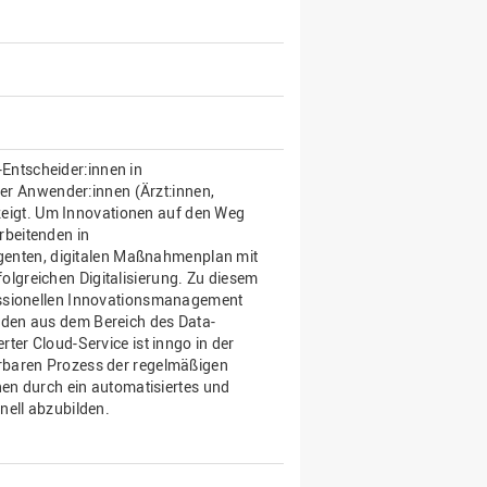
T-Entscheider:innen in
ler Anwender:innen (Ärzt:innen,
ufzeigt. Um Innovationen auf den Weg
arbeitenden in
ligenten, digitalen Maßnahmenplan mit
lgreichen Digitalisierung. Zu diesem
essionellen Innovationsmanagement
den aus dem Bereich des Data-
ter Cloud-Service ist inngo in der
rbaren Prozess der regelmäßigen
nen durch ein automatisiertes und
nell abzubilden.