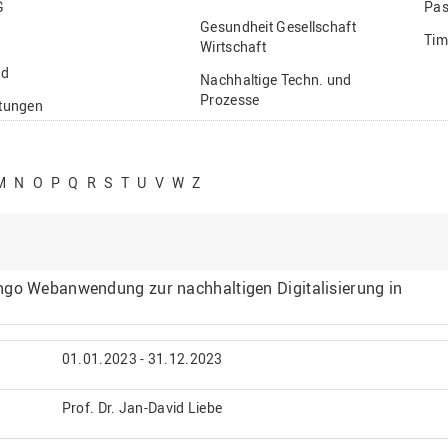
G
Pas
Gesundheit Gesellschaft
Tim
Wirtschaft
nd
Nachhaltige Techn. und
Prozesse
ftungen
Vielfältiges Forschen
stige
M
N
O
P
Q
R
S
T
U
V
W
Z
ngo Webanwendung zur nachhaltigen Digitalisierung in
01.01.2023 - 31.12.2023
Prof. Dr. Jan-David Liebe