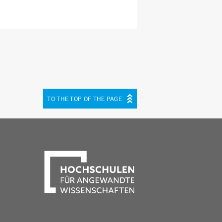
TO THE TOP OF THE PAGE
be
cebook