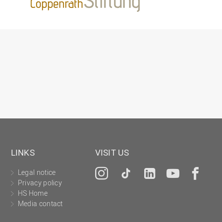
LINKS
VISIT US
Legal notice
Instagram
Tiktok
LinkedIn
YouTu
Fa
Privacy policy
HS Home
Media contact