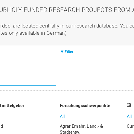
PUBLICLY-FUNDED RESEARCH PROJECTS FROM A
rded, are located centrally in our research database. You 
ites only available in German)
Filter
ttmittelgeber
Forschungsschwerpunkte
All
All
nd
Agrar Ernähr. Land.- &
Cur
Stadtentw.