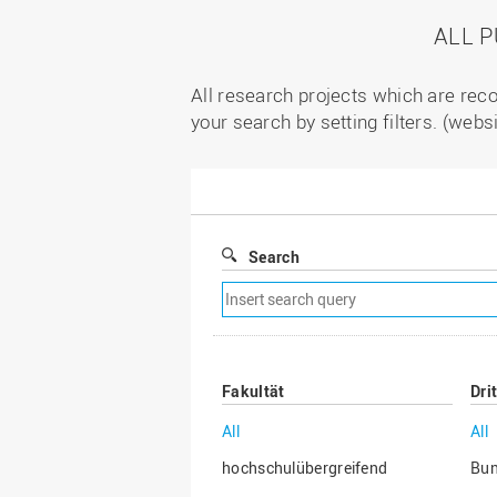
ALL 
All research projects which are reco
your search by setting filters. (webs
Search
Remove
search
filter
Fakultät
Dri
All
All
hochschulübergreifend
Bu