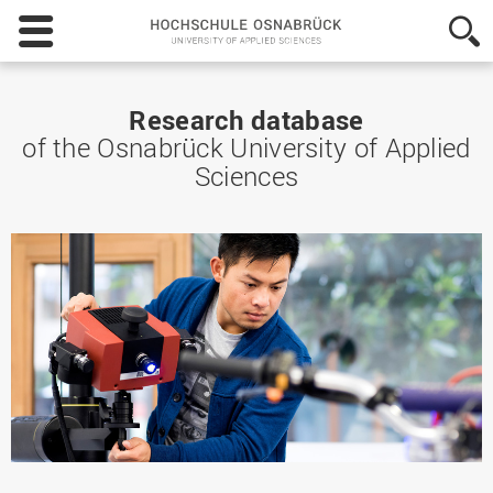
Hochschule
Osnabrück
-
University
of
Research database
Applied
of the Osnabrück University of Applied
Sciences
Sciences