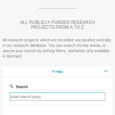
ALL PUBLICLY-FUNDED RESEARCH
PROJECTS FROM A TO Z
All research projects which are recorded, are located centrally
in our research database. You can search for key words, or
narrow your search by setting filters. (websites only available
in German)
Filter
Search
Remove
search
filter