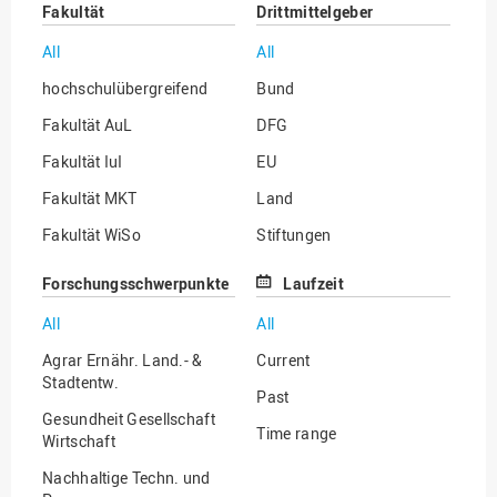
Fakultät
Drittmittelgeber
All
All
hochschulübergreifend
Bund
Fakultät AuL
DFG
Fakultät IuI
EU
Fakultät MKT
Land
Fakultät WiSo
Stiftungen
Institut für Musik
Sonstige
Forschungsschwerpunkte
Laufzeit
All
All
Agrar Ernähr. Land.- &
Current
Stadtentw.
Past
Gesundheit Gesellschaft
Time range
Wirtschaft
Nachhaltige Techn. und