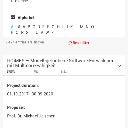
Prozesse
Vielfältiges Forschen
Alphabet
All
#
A
B
C
D
E
F
G
H
I
J
K
L
M
N
O
P
Q
R
S
T
U
V
W
Z
1 / 494
entries are shown
Reset filter
HOiMES – Modell-getriebene Software-Entwicklung
mit Multicore-Fähigkeit
Bund
IuI
NTP
Project duration:
01.10.2017 - 30.09.2020
Proposer:
Prof. Dr. Michael Uelschen