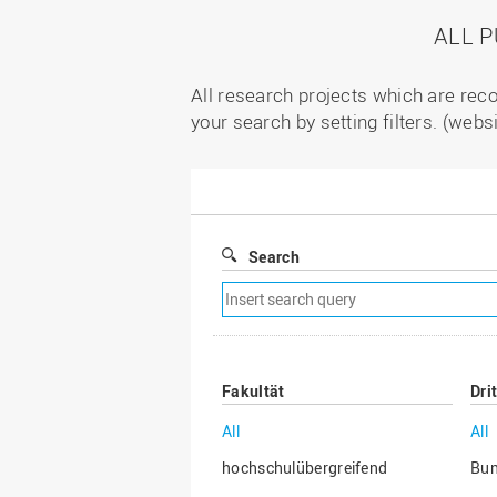
ALL 
All research projects which are reco
your search by setting filters. (webs
Search
Remove
search
filter
Fakultät
Dri
All
All
hochschulübergreifend
Bu