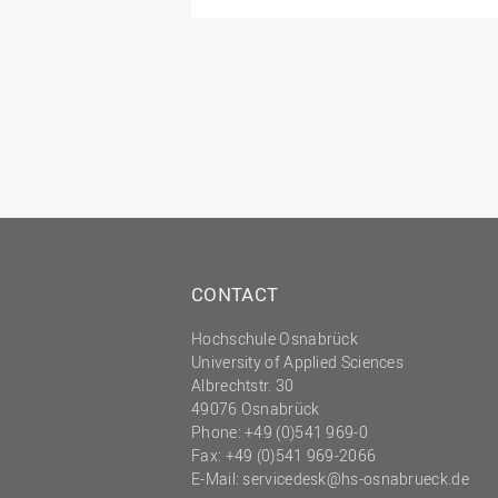
CONTACT
Hochschule Osnabrück
University of Applied Sciences
Albrechtstr. 30
49076 Osnabrück
Phone: +49 (0)541 969-0
Fax: +49 (0)541 969-2066
E-Mail:
servicedesk@hs-osnabrueck.de