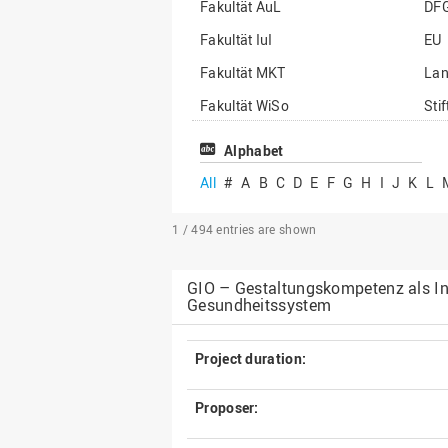
Fakultät AuL
DF
Fakultät IuI
EU
Fakultät MKT
La
Fakultät WiSo
Sti
Institut für Musik
Son
Alphabet
All
#
A
B
C
D
E
F
G
H
I
J
K
L
1 / 494
entries are shown
GIO – Gestaltungskompetenz als In
Gesundheitssystem
Project duration:
Proposer: