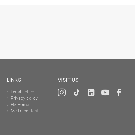
LINKS
VISIT US
Legal notice
Instagram
Tiktok
LinkedIn
YouTu
Fa
Privacy policy
HS Home
Media contact