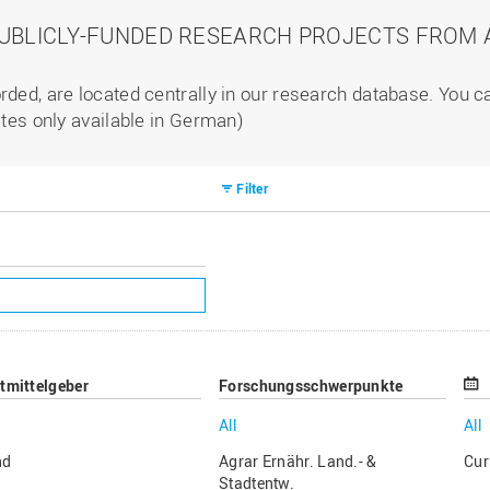
PUBLICLY-FUNDED RESEARCH PROJECTS FROM A
rded, are located centrally in our research database. You 
ites only available in German)
Filter
ttmittelgeber
Forschungsschwerpunkte
All
All
nd
Agrar Ernähr. Land.- &
Cur
Stadtentw.