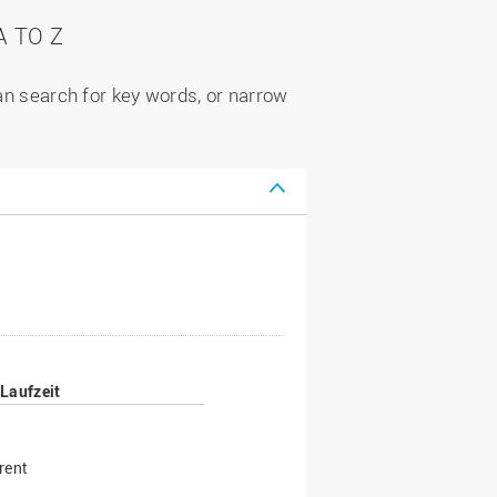
 TO Z
can search for key words, or narrow
Laufzeit
rent