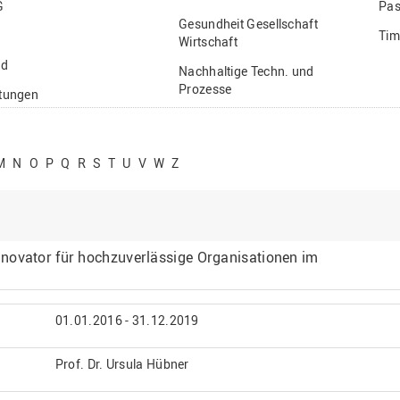
G
Pas
Gesundheit Gesellschaft
Tim
Wirtschaft
nd
Nachhaltige Techn. und
Prozesse
ftungen
Vielfältiges Forschen
stige
M
N
O
P
Q
R
S
T
U
V
W
Z
novator für hochzuverlässige Organisationen im
01.01.2016 - 31.12.2019
Prof. Dr. Ursula Hübner