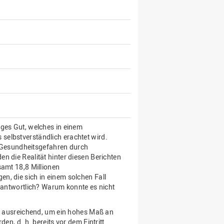
iges Gut, welches in einem
selbstverständlich erachtet wird.
er Gesundheitsgefahren durch
n die Realität hinter diesen Berichten
samt 18,8 Millionen
n, die sich in einem solchen Fall
erantwortlich? Warum konnte es nicht
ht ausreichend, um ein hohes Maß an
en, d. h. bereits vor dem Eintritt