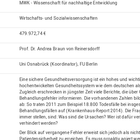
MWK - Wissenschaft für nachhaltige Entwicklung
Wirtschafts- und Sozialwissenschaften
479.972,74 €
Prof. Dr. Andrea Braun von Reinersdorff
Uni Osnabrück (Koordinator), FU Berlin
Eine sichere Gesundheitsversorgung ist ein hohes und wicht
hochentwickelten Gesundheitssystem wie dem deutschen als 
Zugleich erschrecken in jüngster Zeit viele Berichte, die üb
Behandlungsfehler informieren. Die vorhandenen Zahlen bilde
ab: So traten 2011 zum Beispiel 18.800 Todesfälle bei insge
Behandlungsfällen auf (Krankenhaus-Report 2014). Die Frage
immer stellen, sind: Was sind die Ursachen? Wer ist dafür v
verhindert werden?
Der Blick auf vergangene Fehler erweist sich jedoch als nic
Patientensicherheit zu erreichen. Es muss proaktiv agiert werd