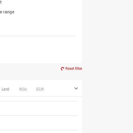
t
e range
Reset filter
Land
WiSo
GGW