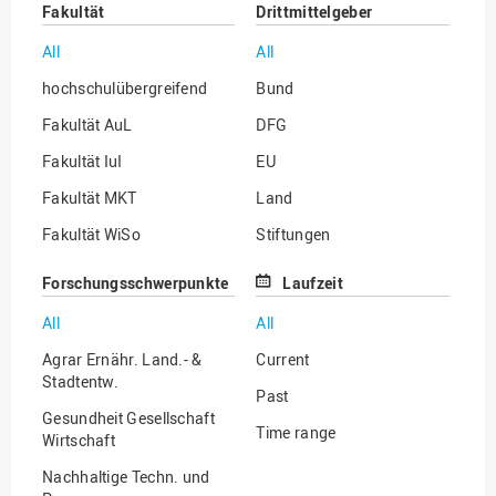
Fakultät
Drittmittelgeber
All
All
hochschulübergreifend
Bund
Fakultät AuL
DFG
Fakultät IuI
EU
Fakultät MKT
Land
Fakultät WiSo
Stiftungen
Institut für Musik
Sonstige
Forschungsschwerpunkte
Laufzeit
All
All
Agrar Ernähr. Land.- &
Current
Stadtentw.
Past
Gesundheit Gesellschaft
Time range
Wirtschaft
Nachhaltige Techn. und