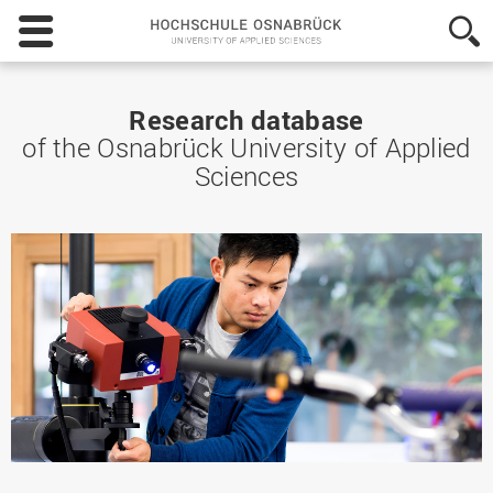
Hochschule
Osnabrück
-
University
of
Research database
Applied
of the Osnabrück University of Applied
Sciences
Sciences