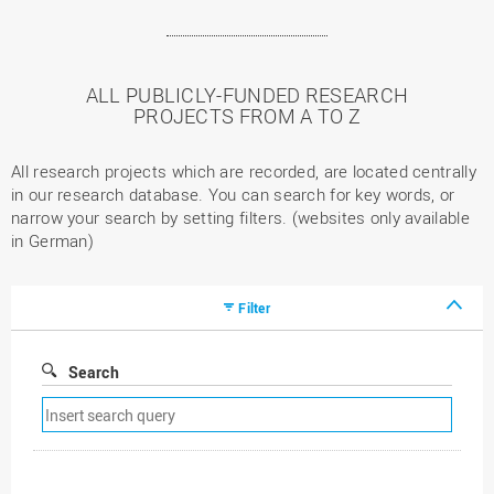
ALL PUBLICLY-FUNDED RESEARCH
PROJECTS FROM A TO Z
All research projects which are recorded, are located centrally
in our research database. You can search for key words, or
narrow your search by setting filters. (websites only available
in German)
Filter
Search
Remove
search
filter