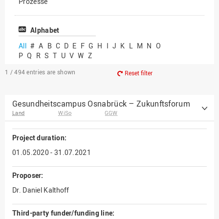
Prozesse
Vielfältiges Forschen
Alphabet
All
#
A
B
C
D
E
F
G
H
I
J
K
L
M
N
O
P
Q
R
S
T
U
V
W
Z
1 / 494
entries are shown
Reset filter
Gesundheitscampus Osnabrück – Zukunftsforum
Land
WiSo
GGW
Project duration:
01.05.2020 - 31.07.2021
Proposer:
Dr. Daniel Kalthoff
Third-party funder/funding line: