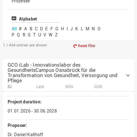
Prozesse
Vielfältiges Forschen
Alphabet
All
#
A
B
C
D
E
F
G
H
I
J
K
L
M
N
O
P
Q
R
S
T
U
V
W
Z
1 / 494
entries are shown
Reset filter
GCO iLab - Innovationslabor des
GesundheitsCampus Osnabrück für die
Transformation von Gesundheit, Versorgung und
Pflege
EU
Land
WiSo
GGW
Project duration:
01.01.2026 - 30.06.2028
Proposer:
Dr. Daniel Kalthoff