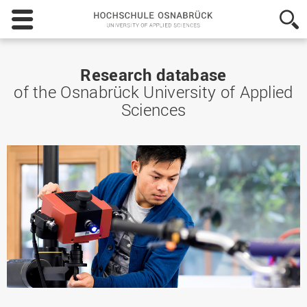
Hochschule
Osnabrück
-
University
of
Research database
Applied
of the Osnabrück University of Applied
Sciences
Sciences