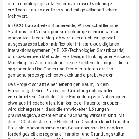
und technologiegestützten Innovationsentwicklung zu
eröffnen - nah an der Praxis und mit gesellschaftlichem
Mehrwert.
Im GCO iLab arbeiten Studierende, Wissenschafller:innen.
Start-ups und Versorgungseinrichtungen gemeinsam an
innovativen Ideen. Möglich wird dies durch ein speziell
ausgestattetes Labor mit flexibler Infrastruktur. digitalen
Interaktionssystemen (z.B. XR-Technologien Smartboards)
und co-kreativen Methoden wie Design Thinking oder Process
Modeling. Im Zentrum stehen reale Problemstellungen. Die in
sogenannten Use Gases und Demonstratoren greifbar
gemacht. prototypisch entwickelt und erprobt werden.
Das Projekt schafft einen lebendigen Raum, in dem
Forschung. Lehre. Praxis und Gründung miteinander
verschmelzen. Durch die frühe Einbindung von Nutzer:innen -
etwa aus Pflegeberufen, Kliniken oder Patientengruppen -
wird sichergestellt, dass die entwickelten Lösungen
praxistauglich, akzeptiert und nachhaltig wirksam sind. Mit
dem GCO iLab stärkt die Hochschule Osnabrück nicht nur ihre
Rolle als Innovationsmotor im Gesundheitssektor, sondern
fördert gezielt die regionale Transfer- und Gründungskultur.