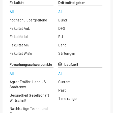
Fakultät
Drittmittelgeber
All
All
hochschulübergreifend
Bund
Fakultät AuL
DFG
Fakultät IuI
EU
Fakultät MKT
Land
Fakultät WiSo
Stiftungen
Institut für Musik
Sonstige
Forschungsschwerpunkte
Laufzeit
All
All
Agrar Ernähr. Land.- &
Current
Stadtentw.
Past
Gesundheit Gesellschaft
Time range
Wirtschaft
Nachhaltige Techn. und