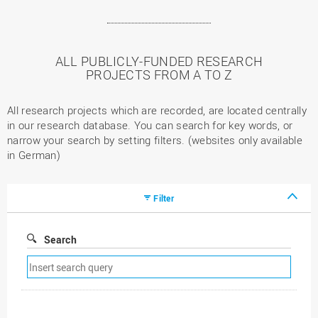
ALL PUBLICLY-FUNDED RESEARCH
PROJECTS FROM A TO Z
All research projects which are recorded, are located centrally
in our research database. You can search for key words, or
narrow your search by setting filters. (websites only available
in German)
Filter
Search
Remove
search
filter