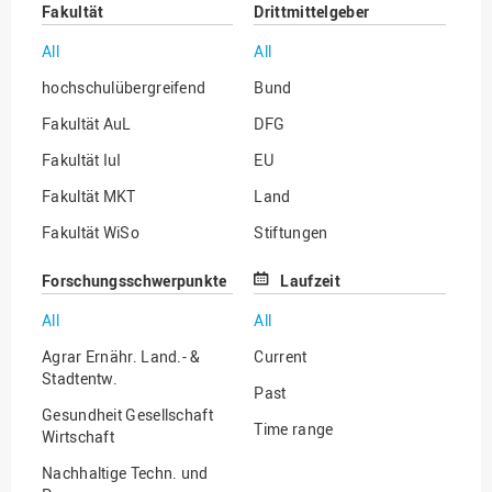
Fakultät
Drittmittelgeber
All
All
hochschulübergreifend
Bund
Fakultät AuL
DFG
Fakultät IuI
EU
Fakultät MKT
Land
Fakultät WiSo
Stiftungen
Institut für Musik
Sonstige
Forschungsschwerpunkte
Laufzeit
All
All
Agrar Ernähr. Land.- &
Current
Stadtentw.
Past
Gesundheit Gesellschaft
Time range
Wirtschaft
Nachhaltige Techn. und