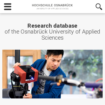
Hochschule
Osnabrück
-
University
of
Research database
Applied
of the Osnabrück University of Applied
Sciences
Sciences