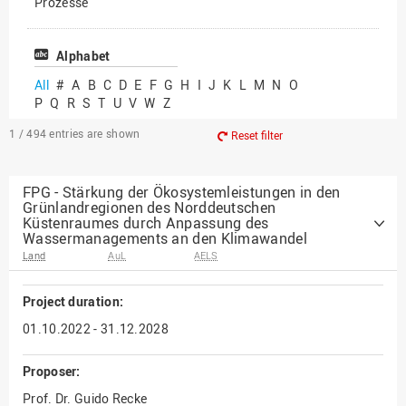
Prozesse
Vielfältiges Forschen
Alphabet
All
#
A
B
C
D
E
F
G
H
I
J
K
L
M
N
O
P
Q
R
S
T
U
V
W
Z
1 / 494
entries are shown
Reset filter
FPG - Stärkung der Ökosystemleistungen in den
Grünlandregionen des Norddeutschen
Küstenraumes durch Anpassung des
Wassermanagements an den Klimawandel
Land
AuL
AELS
Project duration:
01.10.2022 - 31.12.2028
Proposer:
Prof. Dr. Guido Recke