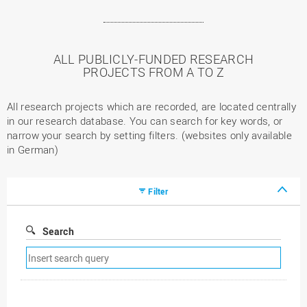
ALL PUBLICLY-FUNDED RESEARCH
PROJECTS FROM A TO Z
All research projects which are recorded, are located centrally
in our research database. You can search for key words, or
narrow your search by setting filters. (websites only available
in German)
Filter
Search
Remove
search
filter