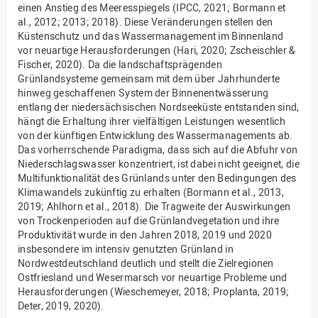
einen Anstieg des Meeresspiegels (IPCC, 2021; Bormann et
al., 2012; 2013; 2018). Diese Veränderungen stellen den
Küstenschutz und das Wassermanagement im Binnenland
vor neuartige Herausforderungen (Hari, 2020; Zscheischler &
Fischer, 2020). Da die landschaftsprägenden
Grünlandsysteme gemeinsam mit dem über Jahrhunderte
hinweg geschaffenen System der Binnenentwässerung
entlang der niedersächsischen Nordseeküste entstanden sind,
hängt die Erhaltung ihrer vielfältigen Leistungen wesentlich
von der künftigen Entwicklung des Wassermanagements ab.
Das vorherrschende Paradigma, dass sich auf die Abfuhr von
Niederschlagswasser konzentriert, ist dabei nicht geeignet, die
Multifunktionalität des Grünlands unter den Bedingungen des
Klimawandels zukünftig zu erhalten (Bormann et al., 2013,
2019; Ahlhorn et al., 2018). Die Tragweite der Auswirkungen
von Trockenperioden auf die Grünlandvegetation und ihre
Produktivität wurde in den Jahren 2018, 2019 und 2020
insbesondere im intensiv genutzten Grünland in
Nordwestdeutschland deutlich und stellt die Zielregionen
Ostfriesland und Wesermarsch vor neuartige Probleme und
Herausforderungen (Wieschemeyer, 2018; Proplanta, 2019;
Deter, 2019, 2020).