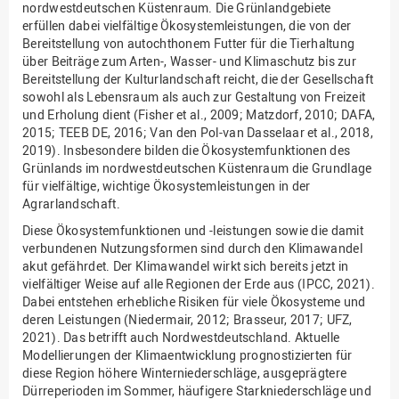
nordwestdeutschen Küstenraum. Die Grünlandgebiete
erfüllen dabei vielfältige Ökosystemleistungen, die von der
Bereitstellung von autochthonem Futter für die Tierhaltung
über Beiträge zum Arten-, Wasser- und Klimaschutz bis zur
Bereitstellung der Kulturlandschaft reicht, die der Gesellschaft
sowohl als Lebensraum als auch zur Gestaltung von Freizeit
und Erholung dient (Fisher et al., 2009; Matzdorf, 2010; DAFA,
2015; TEEB DE, 2016; Van den Pol-van Dasselaar et al., 2018,
2019). Insbesondere bilden die Ökosystemfunktionen des
Grünlands im nordwestdeutschen Küstenraum die Grundlage
für vielfältige, wichtige Ökosystemleistungen in der
Agrarlandschaft.
Diese Ökosystemfunktionen und -leistungen sowie die damit
verbundenen Nutzungsformen sind durch den Klimawandel
akut gefährdet. Der Klimawandel wirkt sich bereits jetzt in
vielfältiger Weise auf alle Regionen der Erde aus (IPCC, 2021).
Dabei entstehen erhebliche Risiken für viele Ökosysteme und
deren Leistungen (Niedermair, 2012; Brasseur, 2017; UFZ,
2021). Das betrifft auch Nordwestdeutschland. Aktuelle
Modellierungen der Klimaentwicklung prognostizierten für
diese Region höhere Winterniederschläge, ausgeprägtere
Dürreperioden im Sommer, häufigere Starkniederschläge und