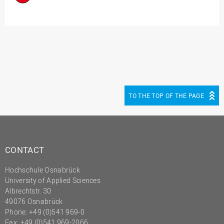
TO THE TOP OF THE PAGE
CONTACT
Hochschule Osnabrück
University of Applied Sciences
Albrechtstr. 30
49076 Osnabrück
Phone: +49 (0)541 969-0
Fax: +49 (0)541 969-2066