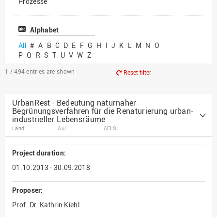
Prozesse
Vielfältiges Forschen
Alphabet
All
#
A
B
C
D
E
F
G
H
I
J
K
L
M
N
O
P
Q
R
S
T
U
V
W
Z
1 / 494
entries are shown
Reset filter
UrbanRest - Bedeutung naturnaher
Begrünungsverfahren für die Renaturierung urban-
industrieller Lebensräume
Land
AuL
AELS
Project duration:
01.10.2013 - 30.09.2018
Proposer:
Prof. Dr. Kathrin Kiehl