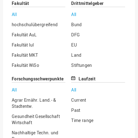
Fakultät
Drittmittelgeber
All
All
hochschulübergreifend
Bund
Fakultät AuL
DFG
Fakultät IuI
EU
Fakultät MKT
Land
Fakultät WiSo
Stiftungen
Institut für Musik
Sonstige
Forschungsschwerpunkte
Laufzeit
All
All
Agrar Ernähr. Land.- &
Current
Stadtentw.
Past
Gesundheit Gesellschaft
Time range
Wirtschaft
Nachhaltige Techn. und