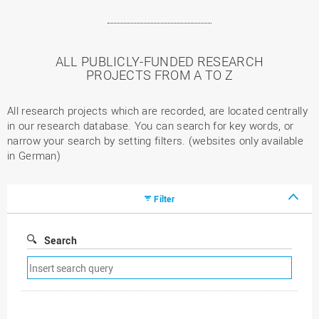
ALL PUBLICLY-FUNDED RESEARCH
PROJECTS FROM A TO Z
All research projects which are recorded, are located centrally
in our research database. You can search for key words, or
narrow your search by setting filters. (websites only available
in German)
Filter
Search
Remove
search
filter