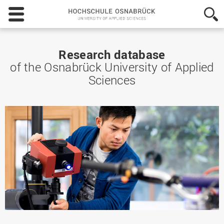
Hochschule
Osnabrück
-
University
of
Research database
Applied
of the Osnabrück University of Applied
Sciences
Sciences