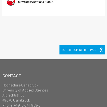
TO THE TOP OF THE PAGE
CONTACT
Hochschule Osnabrück
University of Applied Sciences
Albrechtstr. 30
49076 Osnabrück
Phone: +49 (0)541 969-0