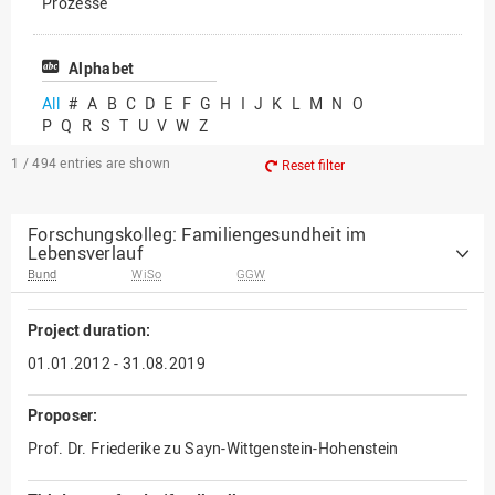
Prozesse
Vielfältiges Forschen
Alphabet
All
#
A
B
C
D
E
F
G
H
I
J
K
L
M
N
O
P
Q
R
S
T
U
V
W
Z
1 / 494
entries are shown
Reset filter
Forschungskolleg: Familiengesundheit im
Lebensverlauf
Bund
WiSo
GGW
Project duration:
01.01.2012 - 31.08.2019
Proposer:
Prof. Dr. Friederike zu Sayn-Wittgenstein-Hohenstein