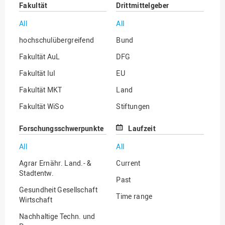
Fakultät
Drittmittelgeber
All
All
hochschulübergreifend
Bund
Fakultät AuL
DFG
Fakultät IuI
EU
Fakultät MKT
Land
Fakultät WiSo
Stiftungen
Institut für Musik
Sonstige
Forschungsschwerpunkte
Laufzeit
All
All
Agrar Ernähr. Land.- &
Current
Stadtentw.
Past
Gesundheit Gesellschaft
Time range
Wirtschaft
Nachhaltige Techn. und