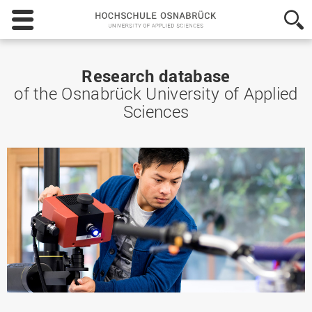
Hochschule
Osnabrück
-
University
of
Research database
Applied
of the Osnabrück University of Applied
Sciences
Sciences