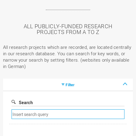
ALL PUBLICLY-FUNDED RESEARCH
PROJECTS FROM A TO Z
All research projects which are recorded, are located centrally
in our research database. You can search for key words, or
narrow your search by setting filters. (websites only available
in German)
Filter
Search
Remove
search
filter