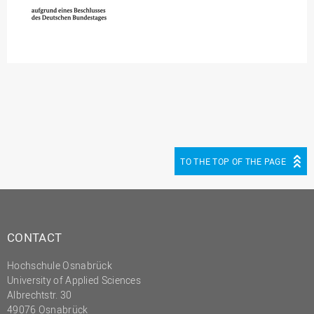
TO THE TOP OF THE PAGE
CONTACT
Hochschule Osnabrück
University of Applied Sciences
Albrechtstr. 30
49076 Osnabrück