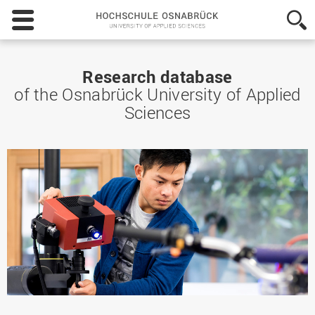
Hochschule
Osnabrück
-
University
of
Research database
Applied
of the Osnabrück University of Applied
Sciences
Sciences