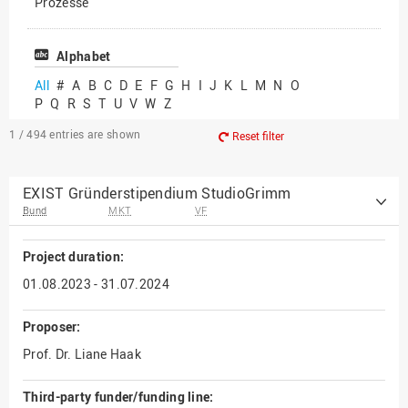
Prozesse
Vielfältiges Forschen
Alphabet
All
#
A
B
C
D
E
F
G
H
I
J
K
L
M
N
O
P
Q
R
S
T
U
V
W
Z
1 / 494
entries are shown
Reset filter
EXIST Gründerstipendium StudioGrimm
Bund
MKT
VF
Project duration:
01.08.2023 - 31.07.2024
Proposer:
Prof. Dr. Liane Haak
Third-party funder/funding line: