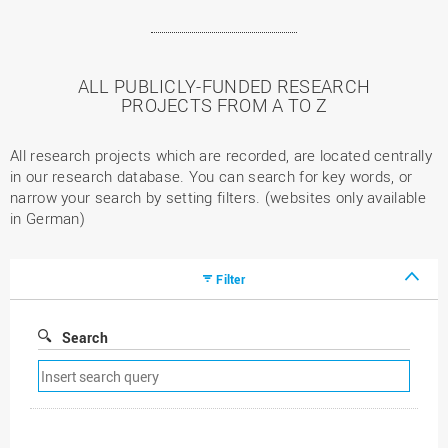
ALL PUBLICLY-FUNDED RESEARCH
PROJECTS FROM A TO Z
All research projects which are recorded, are located centrally
in our research database. You can search for key words, or
narrow your search by setting filters. (websites only available
in German)
Filter
Search
Remove
search
filter