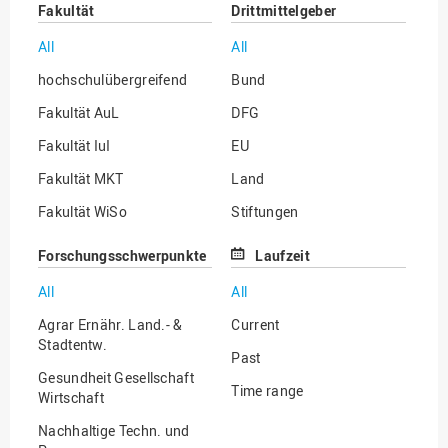
Fakultät
Drittmittelgeber
All
All
hochschulübergreifend
Bund
Fakultät AuL
DFG
Fakultät IuI
EU
Fakultät MKT
Land
Fakultät WiSo
Stiftungen
Institut für Musik
Sonstige
Forschungsschwerpunkte
Laufzeit
All
All
Agrar Ernähr. Land.- &
Current
Stadtentw.
Past
Gesundheit Gesellschaft
Time range
Wirtschaft
Nachhaltige Techn. und