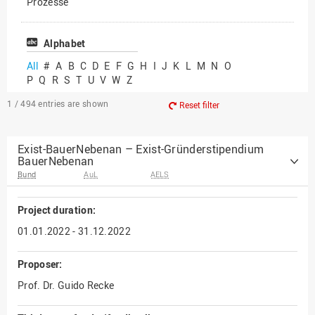
Prozesse
Vielfältiges Forschen
Alphabet
All
#
A
B
C
D
E
F
G
H
I
J
K
L
M
N
O
P
Q
R
S
T
U
V
W
Z
1 / 494
entries are shown
Reset filter
Exist-BauerNebenan – Exist-Gründerstipendium
BauerNebenan
Bund
AuL
AELS
Project duration:
01.01.2022 - 31.12.2022
Proposer:
Prof. Dr. Guido Recke