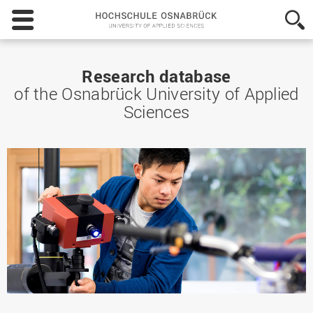
Hochschule
Osnabrück
-
University
of
Research database
Applied
of the Osnabrück University of Applied
Sciences
Sciences