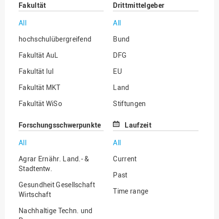
Fakultät
Drittmittelgeber
All
All
hochschulübergreifend
Bund
Fakultät AuL
DFG
Fakultät IuI
EU
Fakultät MKT
Land
Fakultät WiSo
Stiftungen
Institut für Musik
Sonstige
Forschungsschwerpunkte
Laufzeit
All
All
Agrar Ernähr. Land.- &
Current
Stadtentw.
Past
Gesundheit Gesellschaft
Time range
Wirtschaft
Nachhaltige Techn. und