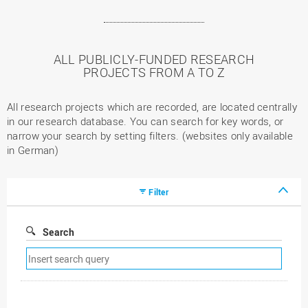
ALL PUBLICLY-FUNDED RESEARCH
PROJECTS FROM A TO Z
All research projects which are recorded, are located centrally
in our research database. You can search for key words, or
narrow your search by setting filters. (websites only available
in German)
Filter
Search
Remove
search
filter