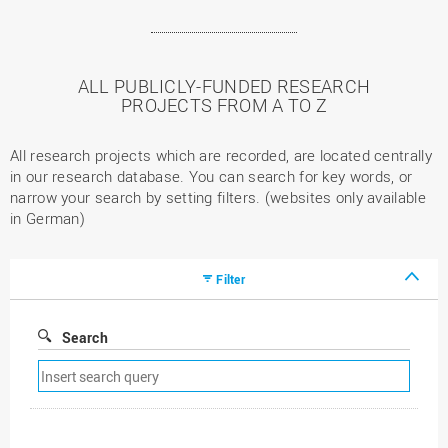
ALL PUBLICLY-FUNDED RESEARCH
PROJECTS FROM A TO Z
All research projects which are recorded, are located centrally
in our research database. You can search for key words, or
narrow your search by setting filters. (websites only available
in German)
Filter
Search
Remove
search
filter