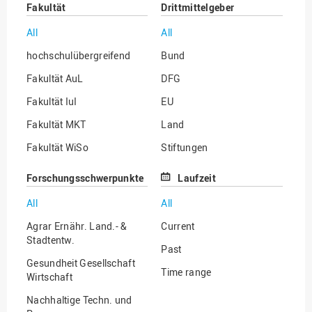
Fakultät
Drittmittelgeber
All
All
hochschulübergreifend
Bund
Fakultät AuL
DFG
Fakultät IuI
EU
Fakultät MKT
Land
Fakultät WiSo
Stiftungen
Institut für Musik
Sonstige
Forschungsschwerpunkte
Laufzeit
All
All
Agrar Ernähr. Land.- &
Current
Stadtentw.
Past
Gesundheit Gesellschaft
Time range
Wirtschaft
Nachhaltige Techn. und