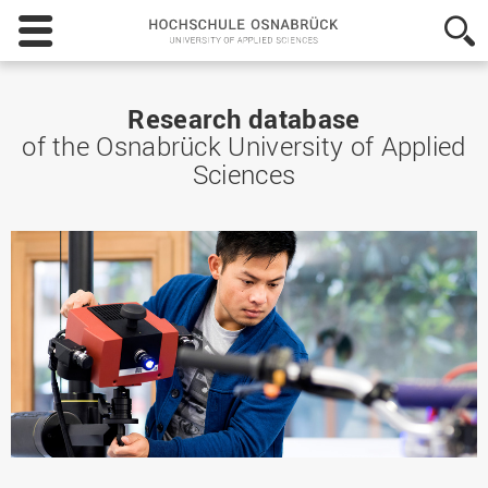
Hochschule
Osnabrück
-
University
of
Research database
Applied
of the Osnabrück University of Applied
Sciences
Sciences