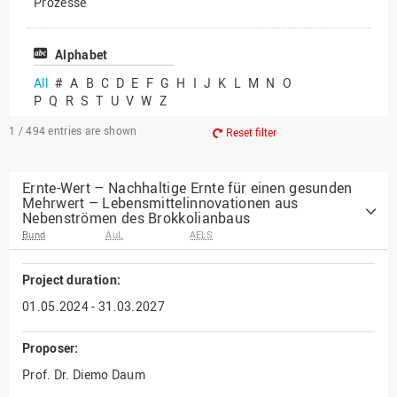
Prozesse
Vielfältiges Forschen
Alphabet
All
#
A
B
C
D
E
F
G
H
I
J
K
L
M
N
O
P
Q
R
S
T
U
V
W
Z
1 / 494
entries are shown
Reset filter
Ernte-Wert – Nachhaltige Ernte für einen gesunden
Mehrwert – Lebensmittelinnovationen aus
Nebenströmen des Brokkolianbaus
Bund
AuL
AELS
Project duration:
01.05.2024 - 31.03.2027
Proposer:
Prof. Dr. Diemo Daum