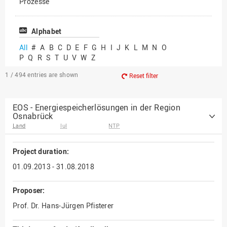
Prozesse
Vielfältiges Forschen
Alphabet
All
#
A
B
C
D
E
F
G
H
I
J
K
L
M
N
O
P
Q
R
S
T
U
V
W
Z
1 / 494
entries are shown
Reset filter
EOS - Energiespeicherlösungen in der Region
Osnabrück
Land
IuI
NTP
Project duration:
01.09.2013 - 31.08.2018
Proposer:
Prof. Dr. Hans-Jürgen Pfisterer