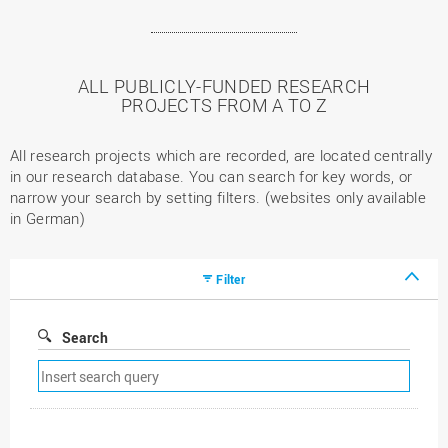
ALL PUBLICLY-FUNDED RESEARCH
PROJECTS FROM A TO Z
All research projects which are recorded, are located centrally
in our research database. You can search for key words, or
narrow your search by setting filters. (websites only available
in German)
Filter
Search
Remove
search
filter