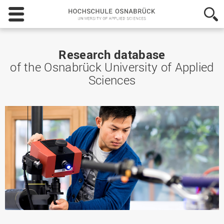
Hochschule
Osnabrück
-
University
of
Research database
Applied
of the Osnabrück University of Applied
Sciences
Sciences