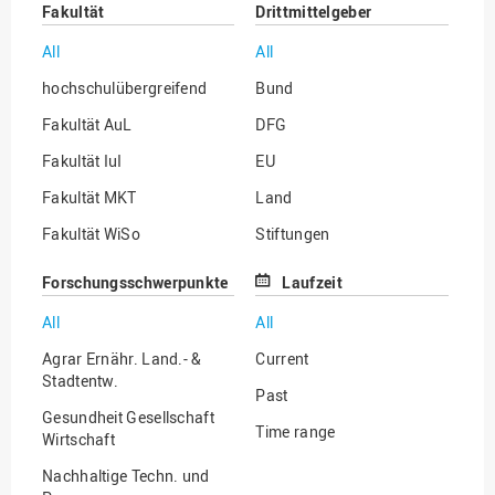
Fakultät
Drittmittelgeber
All
All
hochschulübergreifend
Bund
Fakultät AuL
DFG
Fakultät IuI
EU
Fakultät MKT
Land
Fakultät WiSo
Stiftungen
Institut für Musik
Sonstige
Forschungsschwerpunkte
Laufzeit
All
All
Agrar Ernähr. Land.- &
Current
Stadtentw.
Past
Gesundheit Gesellschaft
Time range
Wirtschaft
Nachhaltige Techn. und