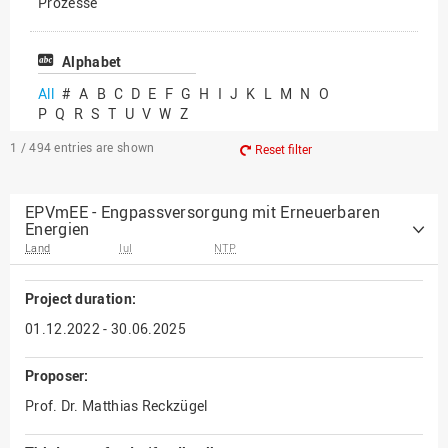
Prozesse
Vielfältiges Forschen
Alphabet
All
#
A
B
C
D
E
F
G
H
I
J
K
L
M
N
O
P
Q
R
S
T
U
V
W
Z
1 / 494
entries are shown
Reset filter
EPVmEE - Engpassversorgung mit Erneuerbaren
Energien
Land
IuI
NTP
Project duration:
01.12.2022 - 30.06.2025
Proposer:
Prof. Dr. Matthias Reckzügel