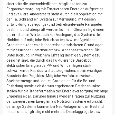
einerseits die unterschiedlichen Möglichkeiten zur
Engpassversorgung mit Erneuerbaren Energien aufgezeigt
und evaluiert. Andererseits steht durch die Kooperation mit
der Fa. Schrand ein System zur Verfügung, mit dessen
Entwicklung auslegungs- und betriebsrelevante Parameter
bestimmt und überprüft werden können. Gleichzeitig dienen
die ermittelten Werte auch zur Auslegung des Systems. Im
Hinblick auf mögliche Betriebsarten bzw. maßgeblicher
Gradienten können die theoretisch erarbeiteten Grundlagen
mit Messungen untermauert bzw. angepasst werden. Die
Untersuchung, in welchem Umfang deratige System dazu
geeignet sind, die durch das fluktuierende Dargebot
elektrischer Energie aus PV- und Windanlagen stark
schwankende Residuallast auszugleichen, ist ein wichtiger
Baustein des Projektes. Mögliche Verfahrensweisen,
Speichermenge und -dauer, Gradienten für die Be- und
Entladung sowie sich daraus ergebenden Betriebspunkte
stellen für die Transformation der Energieversorgung wichtige
Ergebnisse dar. Darüber hinaus werden Fragen zur Nutzung
der Erneuerbaren Energien als Notstromsysteme erforscht,
derartige Systeme können bei Neu-Anlagen und im Bestand
mittel- und langfristig nicht mehr als Dieselaggregate usw.