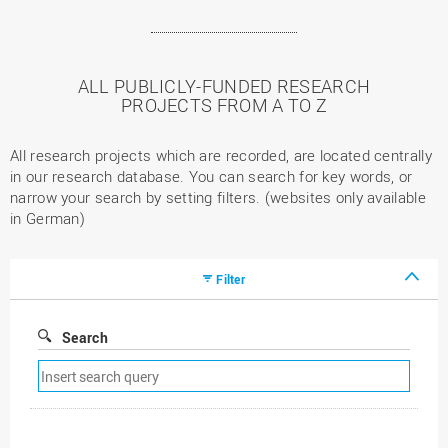
ALL PUBLICLY-FUNDED RESEARCH
PROJECTS FROM A TO Z
All research projects which are recorded, are located centrally
in our research database. You can search for key words, or
narrow your search by setting filters. (websites only available
in German)
Filter
Search
Remove
search
filter