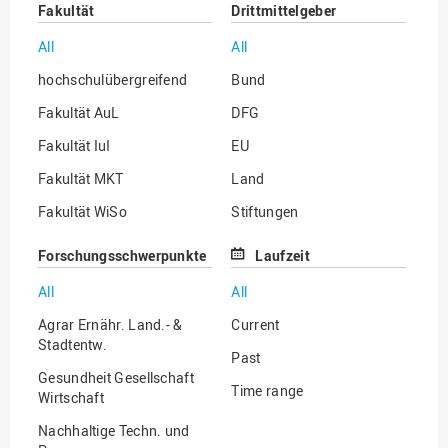
Fakultät
Drittmittelgeber
All
All
hochschulübergreifend
Bund
Fakultät AuL
DFG
Fakultät IuI
EU
Fakultät MKT
Land
Fakultät WiSo
Stiftungen
Institut für Musik
Sonstige
Forschungsschwerpunkte
Laufzeit
All
All
Agrar Ernähr. Land.- &
Current
Stadtentw.
Past
Gesundheit Gesellschaft
Time range
Wirtschaft
Nachhaltige Techn. und