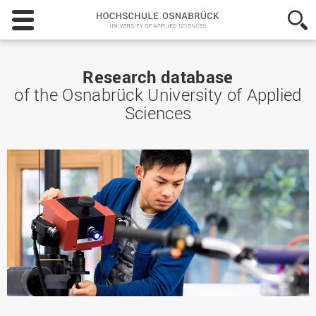
Hochschule
Osnabrück
-
University
of
Research database
Applied
of the Osnabrück University of Applied
Sciences
Sciences