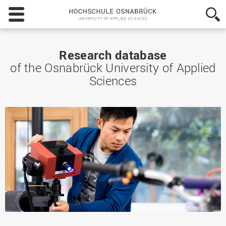
Hochschule
Osnabrück
-
University
of
Research database
Applied
of the Osnabrück University of Applied
Sciences
Sciences