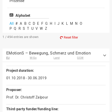
Prozesse
Vielfältiges Forschen
Alphabet
All
#
A
B
C
D
E
F
G
H
I
J
K
L
M
N
O
P
Q
R
S
T
U
V
W
Z
1 / 494
entries are shown
Reset filter
EMotionS – Bewegung, Schmerz und Emotion
EU
WiSo
Land
GGW
Project duration:
01.10.2018 - 30.06.2019
Proposer:
Prof. Dr. Christoff Zalpour
Third-party funder/funding line: