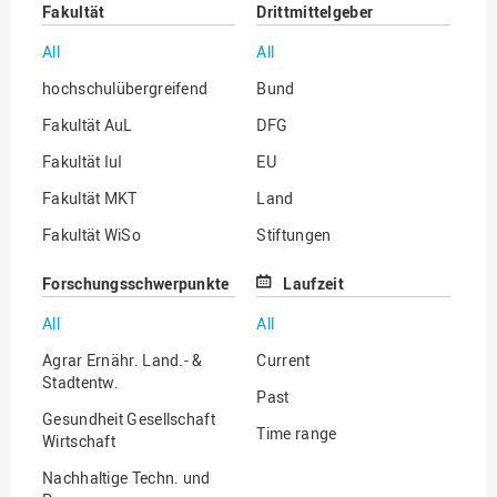
Fakultät
Drittmittelgeber
All
All
hochschulübergreifend
Bund
Fakultät AuL
DFG
Fakultät IuI
EU
Fakultät MKT
Land
Fakultät WiSo
Stiftungen
Institut für Musik
Sonstige
Forschungsschwerpunkte
Laufzeit
All
All
Agrar Ernähr. Land.- &
Current
Stadtentw.
Past
Gesundheit Gesellschaft
Time range
Wirtschaft
Nachhaltige Techn. und