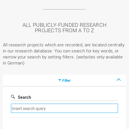
ALL PUBLICLY-FUNDED RESEARCH
PROJECTS FROM A TO Z
All research projects which are recorded, are located centrally
in our research database. You can search for key words, or
narrow your search by setting filters. (websites only available
in German)
Filter
Search
Remove
search
filter