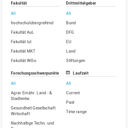
Fakultät
Drittmittelgeber
All
All
hochschulübergreifend
Bund
Fakultät AuL
DFG
Fakultät IuI
EU
Fakultät MKT
Land
Fakultät WiSo
Stiftungen
Institut für Musik
Sonstige
Forschungsschwerpunkte
Laufzeit
All
All
Agrar Ernähr. Land.- &
Current
Stadtentw.
Past
Gesundheit Gesellschaft
Time range
Wirtschaft
Nachhaltige Techn. und