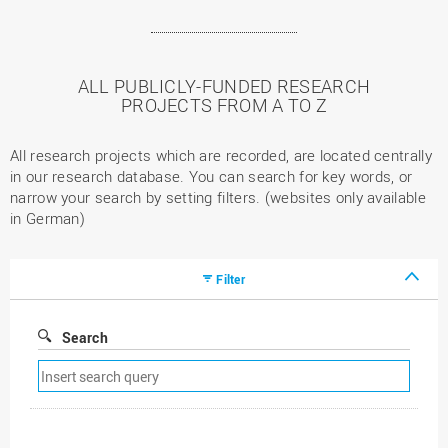
ALL PUBLICLY-FUNDED RESEARCH
PROJECTS FROM A TO Z
All research projects which are recorded, are located centrally
in our research database. You can search for key words, or
narrow your search by setting filters. (websites only available
in German)
Filter
Search
Remove
search
filter