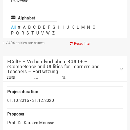
Prozesse
Vielfältiges Forschen
Alphabet
All
#
A
B
C
D
E
F
G
H
I
J
K
L
M
N
O
P
Q
R
S
T
U
V
W
Z
1 / 494
entries are shown
Reset filter
ECult+ – Verbundvorhaben eCULT+ –
eCompetence and Utilities for Learners and
Teachers – Fortsetzung
Bund
IuI
VF
Project duration:
01.10.2016 - 31.12.2020
Proposer:
Prof. Dr. Karsten Morisse