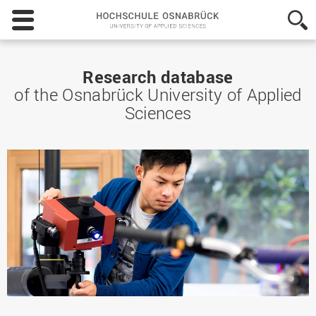
Hochschule
Osnabrück
-
University
of
Research database
Applied
of the Osnabrück University of Applied
Sciences
Sciences