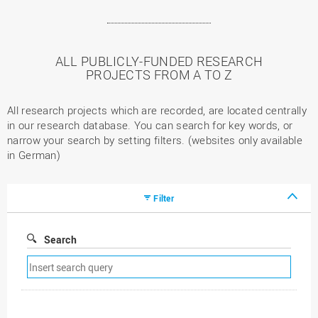
ALL PUBLICLY-FUNDED RESEARCH
PROJECTS FROM A TO Z
All research projects which are recorded, are located centrally
in our research database. You can search for key words, or
narrow your search by setting filters. (websites only available
in German)
Filter
Search
Remove
search
filter