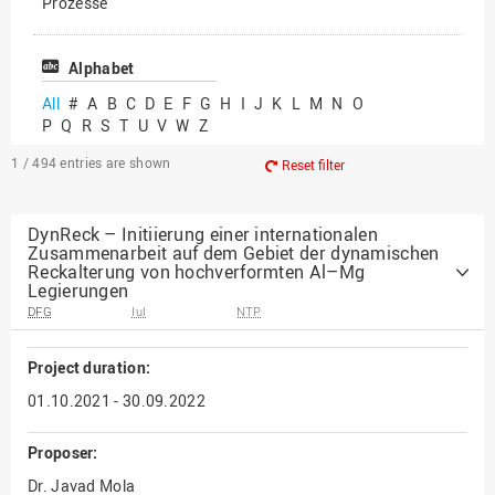
Prozesse
Vielfältiges Forschen
Alphabet
All
#
A
B
C
D
E
F
G
H
I
J
K
L
M
N
O
P
Q
R
S
T
U
V
W
Z
1 / 494
entries are shown
Reset filter
DynReck – Initiierung einer internationalen
Zusammenarbeit auf dem Gebiet der dynamischen
Reckalterung von hochverformten Al–Mg
Legierungen
DFG
IuI
NTP
Project duration:
01.10.2021 - 30.09.2022
Proposer:
Dr. Javad Mola