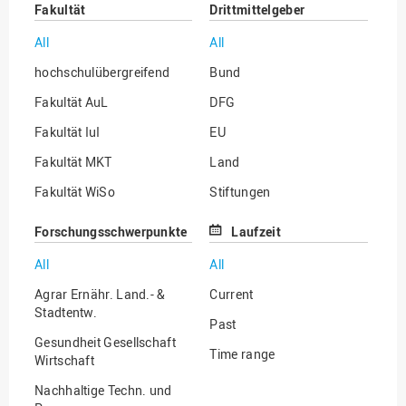
Fakultät
Drittmittelgeber
All
All
hochschulübergreifend
Bund
Fakultät AuL
DFG
Fakultät IuI
EU
Fakultät MKT
Land
Fakultät WiSo
Stiftungen
Institut für Musik
Sonstige
Forschungsschwerpunkte
Laufzeit
All
All
Agrar Ernähr. Land.- &
Current
Stadtentw.
Past
Gesundheit Gesellschaft
Time range
Wirtschaft
Nachhaltige Techn. und