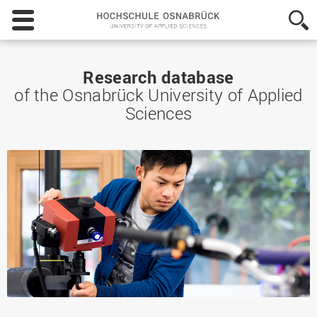
Hochschule
Osnabrück
-
University
of
Research database
Applied
of the Osnabrück University of Applied
Sciences
Sciences