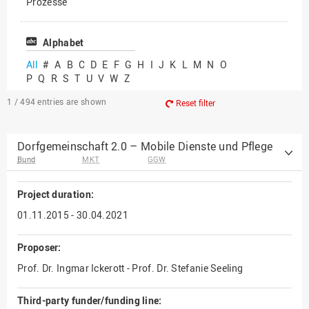
Prozesse
Vielfältiges Forschen
Alphabet
All
#
A
B
C
D
E
F
G
H
I
J
K
L
M
N
O
P
Q
R
S
T
U
V
W
Z
1 / 494
entries are shown
Reset filter
Dorfgemeinschaft 2.0 – Mobile Dienste und Pflege
Bund
MKT
GGW
Project duration:
01.11.2015 - 30.04.2021
Proposer:
Prof. Dr. Ingmar Ickerott - Prof. Dr. Stefanie Seeling
Third-party funder/funding line: