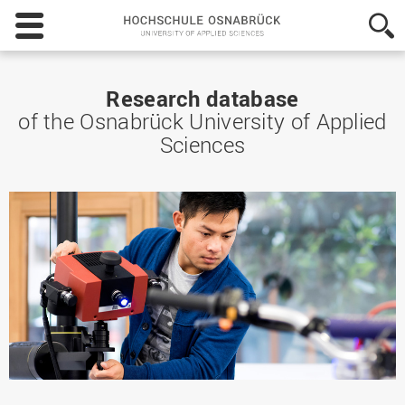
Hochschule
Osnabrück
-
University
of
Research database
Applied
of the Osnabrück University of Applied
Sciences
Sciences