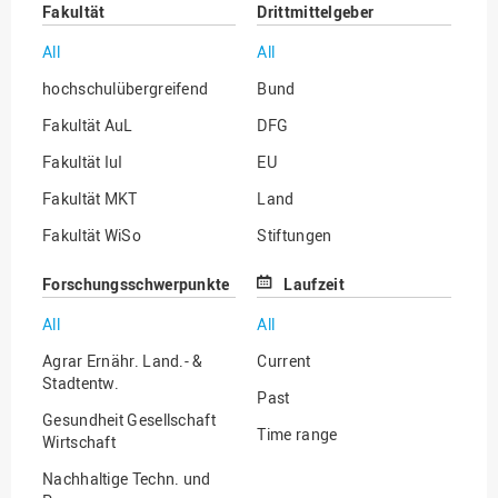
Fakultät
Drittmittelgeber
All
All
hochschulübergreifend
Bund
Fakultät AuL
DFG
Fakultät IuI
EU
Fakultät MKT
Land
Fakultät WiSo
Stiftungen
Institut für Musik
Sonstige
Forschungsschwerpunkte
Laufzeit
All
All
Agrar Ernähr. Land.- &
Current
Stadtentw.
Past
Gesundheit Gesellschaft
Time range
Wirtschaft
Nachhaltige Techn. und