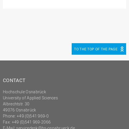
TO THE TOP OF THE PAGE
CONTACT
Hochschule Osnabrück
University of Applied Sciences
Albrechtstr. 30
49076 Osnabrück
Phone: +49 (0)541 969-0
Fax: +49 (0)541 969-2066
E-Mail:
servicedesk@hs-osnabrueck.de