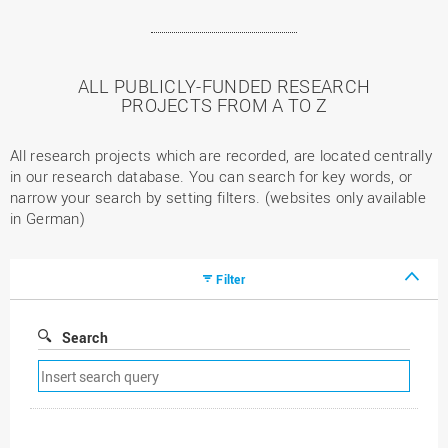
ALL PUBLICLY-FUNDED RESEARCH
PROJECTS FROM A TO Z
All research projects which are recorded, are located centrally
in our research database. You can search for key words, or
narrow your search by setting filters. (websites only available
in German)
Filter
Search
Remove
search
filter