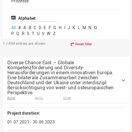
Prozesse
Vielfältiges Forschen
Alphabet
All
#
A
B
C
D
E
F
G
H
I
J
K
L
M
N
O
P
Q
R
S
T
U
V
W
Z
1 / 494
entries are shown
Reset filter
Diverse Chance East – Globale
Kompetenzförderung und Diversity-
Herausforderungen in einem innovativen Europa.
Eine bilaterale Zusammenarbeit zwischen
Deutschland und der Ukaine unter interdiszipl.
Berücksichtigung von west- und osteuropäischen
Perspektive
Bund
WiSo
GGW
Project duration:
01.07.2021 - 30.06.2023