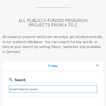
ALL PUBLICLY-FUNDED RESEARCH
PROJECTS FROM A TO Z
All research projects which are recorded, are located centrally
in our research database. You can search for key words, or
narrow your search by setting filters. (websites only available
in German)
Filter
Search
Remove
search
filter