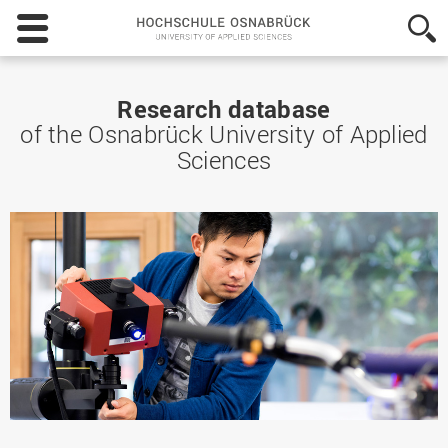
Hochschule
Osnabrück
-
University
of
Research database
Applied
of the Osnabrück University of Applied
Sciences
Sciences