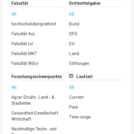
Fakultät
Drittmittelgeber
All
All
hochschulübergreifend
Bund
Fakultät AuL
DFG
Fakultät IuI
EU
Fakultät MKT
Land
Fakultät WiSo
Stiftungen
Institut für Musik
Sonstige
Forschungsschwerpunkte
Laufzeit
All
All
Agrar Ernähr. Land.- &
Current
Stadtentw.
Past
Gesundheit Gesellschaft
Time range
Wirtschaft
Nachhaltige Techn. und