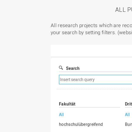
ALL 
All research projects which are reco
your search by setting filters. (webs
Search
Remove
search
filter
Fakultät
Dri
All
All
hochschulübergreifend
Bu