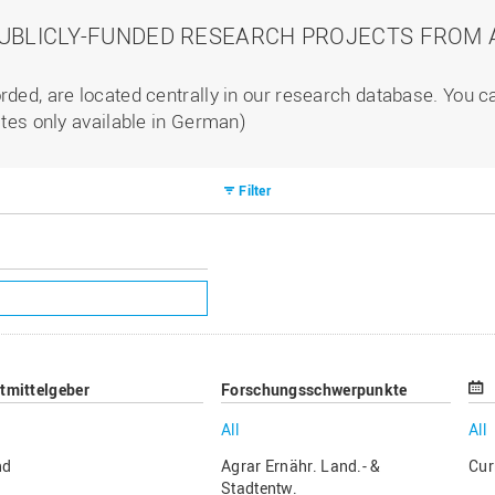
PUBLICLY-FUNDED RESEARCH PROJECTS FROM A
rded, are located centrally in our research database. You 
ites only available in German)
Filter
ttmittelgeber
Forschungsschwerpunkte
All
All
nd
Agrar Ernähr. Land.- &
Cur
Stadtentw.