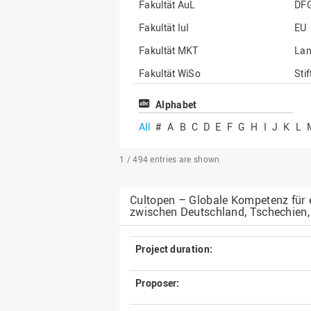
Fakultät AuL
DF
Fakultät IuI
EU
Fakultät MKT
La
Fakultät WiSo
Sti
Institut für Musik
Son
Alphabet
All
#
A
B
C
D
E
F
G
H
I
J
K
L
1 / 494
entries are shown
Cultopen – Globale Kompetenz für 
zwischen Deutschland, Tschechien, 
Project duration:
Proposer: