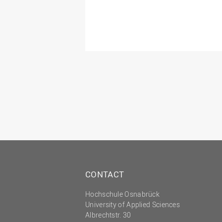
CONTACT
Hochschule Osnabrück
University of Applied Sciences
Albrechtstr. 30