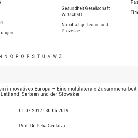
G
Pas
Gesundheit Gesellschaft
Tim
Wirtschaft
nd
Nachhaltige Techn. und
Prozesse
ftungen
Vielfältiges Forschen
stige
M
N
O
P
Q
R
S
T
U
V
W
Z
ein innovatives Europa – Eine multilaterale Zusammenarbeit
Lettland, Serbien und der Slowakei
01.07.2017 - 30.06.2019
Prof. Dr. Petia Genkova