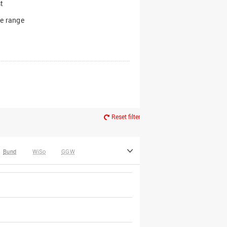
t
e range
Reset filter
Bund
WiSo
GGW