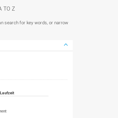
 TO Z
can search for key words, or narrow
Laufzeit
rent