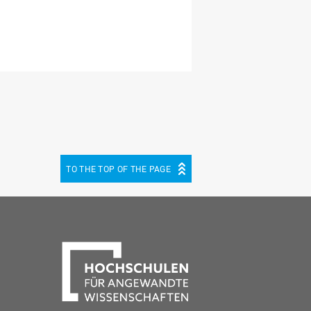
TO THE TOP OF THE PAGE
be
cebook