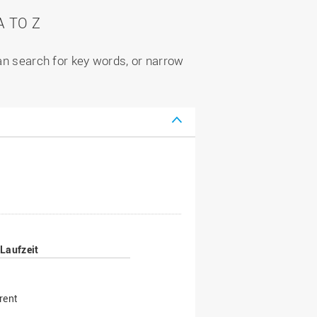
 TO Z
can search for key words, or narrow
Laufzeit
rent