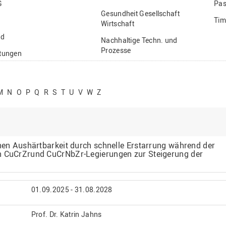
G
Pas
Gesundheit Gesellschaft
Tim
Wirtschaft
nd
Nachhaltige Techn. und
Prozesse
ftungen
Vielfältiges Forschen
stige
M
N
O
P
Q
R
S
T
U
V
W
Z
chen Aushärtbarkeit durch schnelle Erstarrung während der
n CuCrZrund CuCrNbZr-Legierungen zur Steigerung der
01.09.2025 - 31.08.2028
Prof. Dr. Katrin Jahns