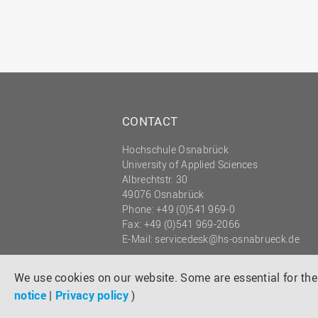
CONTACT
Hochschule Osnabrück
University of Applied Sciences
Albrechtstr. 30
49076 Osnabrück
Phone: +49 (0)541 969-0
Fax: +49 (0)541 969-2066
E-Mail:
servicedesk@hs-osnabrueck.de
© 2026 HOCHSCHULE OSNABRÜCK
UNIVERSITY OF APPLIED SCIENCES
We use cookies on our website. Some are essential for the 
notice
|
Privacy policy
)