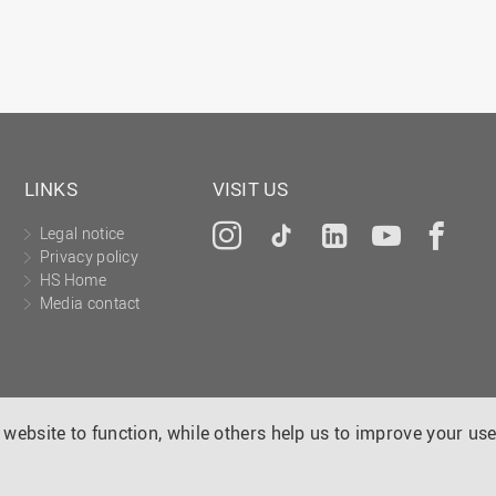
LINKS
VISIT US
Legal notice
Instagram
Tiktok
LinkedIn
YouTu
Fa
Privacy policy
HS Home
Media contact
website to function, while others help us to improve your use