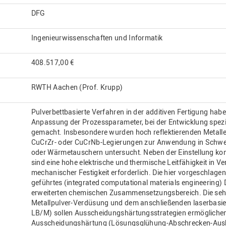
DFG
Ingenieurwissenschaften und Informatik
408.517,00 €
RWTH Aachen (Prof. Krupp)
Pulverbettbasierte Verfahren in der additiven Fertigung haben
Anpassung der Prozessparameter, bei der Entwicklung spezie
gemacht. Insbesondere wurden hoch reflektierenden Metalle
CuCrZr- oder CuCrNb-Legierungen zur Anwendung in Schwei
oder Wärmetauschern untersucht. Neben der Einstellung ko
sind eine hohe elektrische und thermische Leitfähigkeit in 
mechanischer Festigkeit erforderlich. Die hier vorgeschlagen
geführtes (integrated computational materials engineering)
erweiterten chemischen Zusammensetzungsbereich. Die seh
Metallpulver-Verdüsung und dem anschließenden laserbasie
LB/M) sollen Ausscheidungshärtungsstrategien ermöglichen, 
Ausscheidungshärtung (Lösungsglühung-Abschrecken-Aushä