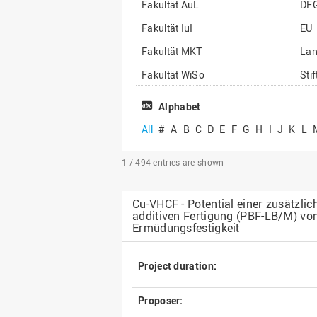
Fakultät AuL
DF
Fakultät IuI
EU
Fakultät MKT
La
Fakultät WiSo
Sti
Institut für Musik
Son
Alphabet
All
#
A
B
C
D
E
F
G
H
I
J
K
L
1 / 494
entries are shown
Cu-VHCF - Potential einer zusätzli
additiven Fertigung (PBF-LB/M) vo
Ermüdungsfestigkeit
Project duration:
Proposer: