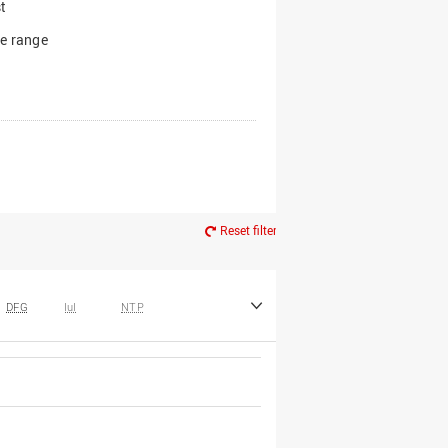
t
e range
Reset filter
DFG
IuI
NTP