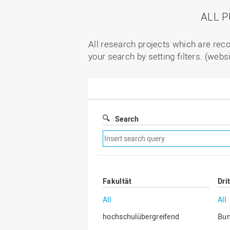
ALL 
All research projects which are reco
your search by setting filters. (webs
Search
Remove
search
filter
Fakultät
Dri
All
All
hochschulübergreifend
Bu