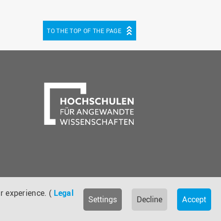
TO THE TOP OF THE PAGE
be
cebook
r experience. (
Legal
Settings
Decline
Accept