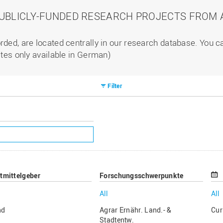
PUBLICLY-FUNDED RESEARCH PROJECTS FROM A
rded, are located centrally in our research database. You 
ites only available in German)
Filter
ttmittelgeber
Forschungsschwerpunkte
All
All
nd
Agrar Ernähr. Land.- &
Cur
Stadtentw.