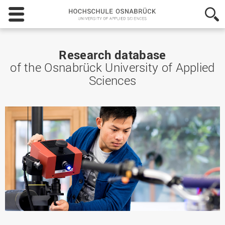
Hochschule
Osnabrück
-
University
of
Research database
Applied
of the Osnabrück University of Applied
Sciences
Sciences