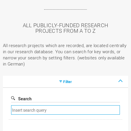
ALL PUBLICLY-FUNDED RESEARCH
PROJECTS FROM A TO Z
All research projects which are recorded, are located centrally
in our research database. You can search for key words, or
narrow your search by setting filters. (websites only available
in German)
Filter
Search
Remove
search
filter