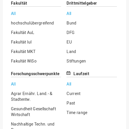
Fakultät
Drittmittelgeber
All
All
hochschulübergreifend
Bund
Fakultät AuL
DFG
Fakultät IuI
EU
Fakultät MKT
Land
Fakultät WiSo
Stiftungen
Institut für Musik
Sonstige
Forschungsschwerpunkte
Laufzeit
All
All
Agrar Ernähr. Land.- &
Current
Stadtentw.
Past
Gesundheit Gesellschaft
Time range
Wirtschaft
Nachhaltige Techn. und