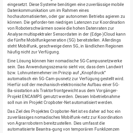
eingesetzt. Diese Systeme benötigen eine zuverlässige mobile
Datenkommunikation um im Rahmen eines
hochautomatisierten, oder gar autonomen Betriebs agieren zu
können. Die geforder-ten niedrigen Latenzen zur Koordination
von Roboterschwärmen sowie die hohen Datenraten zur
Analyse multispektraler Sensordaten in der (Edge-)Cloud kann
die fünfte Mobilfunkgeneration (5G) bereitstellen. Allerdings
steht Mobilfunk, geschweige denn 5G, in ländlichen Regionen
häufig nicht zur Verfügung.
Eine Lösung können hier nomadische 5G-Campusnetzwerke
sein. Das Anwendungsszenario sieht vor, dass dem Landwirt
bzw. Lohnunternehmer im Prinzip auf „Knopfdruck“
automatisch ein 5G-Cam-pusnetz zur Verfügung gestellt wird.
Hierfür soll der mechanisch-elektronische Aufbau einer 5G-
Ba-sisstation als Traktorfrontgewicht aus dem Vorgänger-
Projekt ENCAMPS genutzt werden. Dessen Inbetriebnahme
soll nun im Projekt Cropboter-Net automatisiert werden.
Das Ziel des Projektes Cropboter-Net ist es daher ad hoc ein
zuverlässiges nomadisches Mobilfunk-netz zur Koordination
von Agrarrobotern bereitzustellen. Dies umfasst die
automatisierte Beantra-gung von temporären Funklizenzen