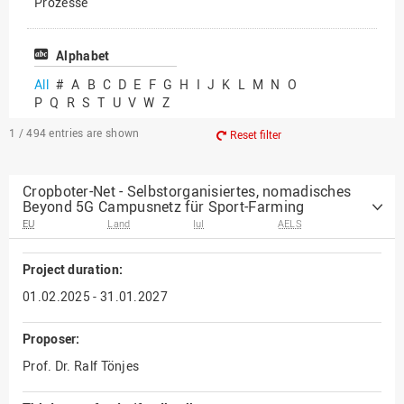
Prozesse
Vielfältiges Forschen
Alphabet
All
#
A
B
C
D
E
F
G
H
I
J
K
L
M
N
O
P
Q
R
S
T
U
V
W
Z
1 / 494
entries are shown
Reset filter
Cropboter-Net - Selbstorganisiertes, nomadisches
Beyond 5G Campusnetz für Sport-Farming
EU
Land
IuI
AELS
Project duration:
01.02.2025 - 31.01.2027
Proposer:
Prof. Dr. Ralf Tönjes