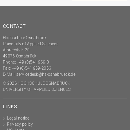
CONTACT
Hochschule Osnabrück
University of Applied Sciences
Albrechtstr. 30
49076 Osnabrück
Phone: +49 (0)541 969-0
Fax: +49 (0)541 969-2066
E-Mail:
servicedesk@hs-osnabrueck.de
© 2026 HOCHSCHULE OSNABRÜCK
UNIVERSITY OF APPLIED SCIENCES
LINKS
Legal notice
Privacy policy