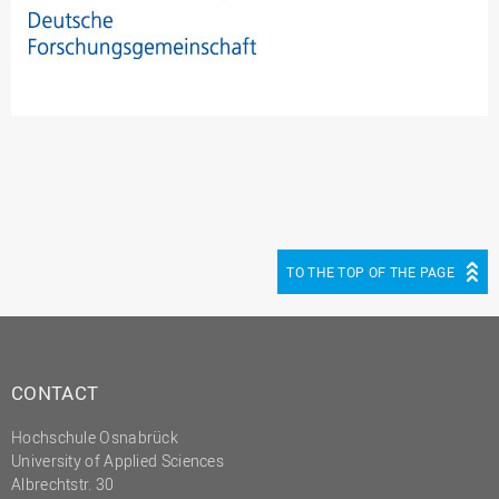
TO THE TOP OF THE PAGE
CONTACT
Hochschule Osnabrück
University of Applied Sciences
Albrechtstr. 30