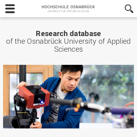
Hochschule
Osnabrück
-
University
of
Research database
Applied
of the Osnabrück University of Applied
Sciences
Sciences