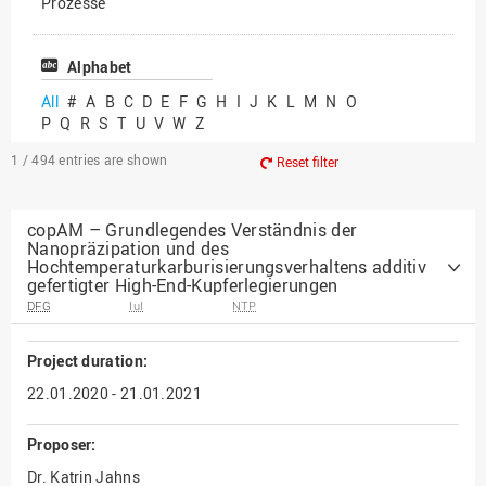
Prozesse
Vielfältiges Forschen
Alphabet
All
#
A
B
C
D
E
F
G
H
I
J
K
L
M
N
O
P
Q
R
S
T
U
V
W
Z
1 / 494
entries are shown
Reset filter
copAM – Grundlegendes Verständnis der
Nanopräzipation und des
Hochtemperaturkarburisierungsverhaltens additiv
gefertigter High-End-Kupferlegierungen
DFG
IuI
NTP
Project duration:
22.01.2020 - 21.01.2021
Proposer:
Dr. Katrin Jahns