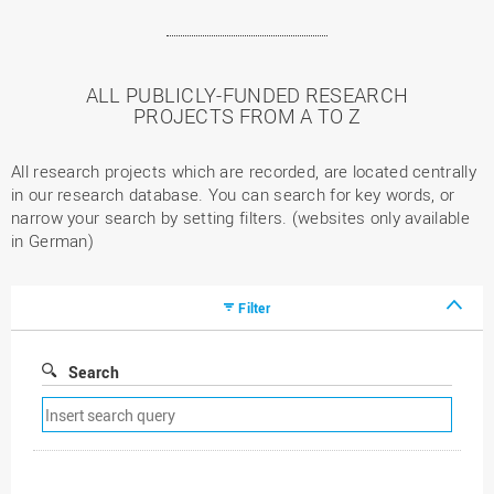
ALL PUBLICLY-FUNDED RESEARCH
PROJECTS FROM A TO Z
All research projects which are recorded, are located centrally
in our research database. You can search for key words, or
narrow your search by setting filters. (websites only available
in German)
Filter
Search
Remove
search
filter