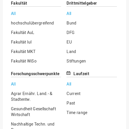
Fakultät
Drittmittelgeber
All
All
hochschulübergreifend
Bund
Fakultät AuL
DFG
Fakultät IuI
EU
Fakultät MKT
Land
Fakultät WiSo
Stiftungen
Institut für Musik
Sonstige
Forschungsschwerpunkte
Laufzeit
All
All
Agrar Ernähr. Land.- &
Current
Stadtentw.
Past
Gesundheit Gesellschaft
Time range
Wirtschaft
Nachhaltige Techn. und