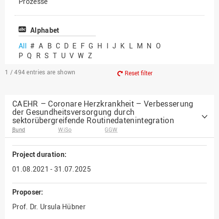
Prozesse
Vielfältiges Forschen
Alphabet
All
#
A
B
C
D
E
F
G
H
I
J
K
L
M
N
O
P
Q
R
S
T
U
V
W
Z
1 / 494
entries are shown
Reset filter
CAEHR – Coronare Herzkrankheit – Verbesserung
der Gesundheitsversorgung durch
sektorübergreifende Routinedatenintegration
Bund
WiSo
GGW
Project duration:
01.08.2021 - 31.07.2025
Proposer:
Prof. Dr. Ursula Hübner