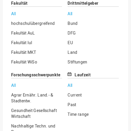
Fakultät
Drittmittelgeber
All
All
hochschulübergreifend
Bund
Fakultät AuL
DFG
Fakultät IuI
EU
Fakultät MKT
Land
Fakultät WiSo
Stiftungen
Institut für Musik
Sonstige
Forschungsschwerpunkte
Laufzeit
All
All
Agrar Ernähr. Land.- &
Current
Stadtentw.
Past
Gesundheit Gesellschaft
Time range
Wirtschaft
Nachhaltige Techn. und