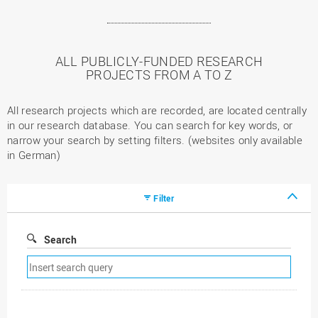
ALL PUBLICLY-FUNDED RESEARCH
PROJECTS FROM A TO Z
All research projects which are recorded, are located centrally
in our research database. You can search for key words, or
narrow your search by setting filters. (websites only available
in German)
Filter
Search
Remove
search
filter