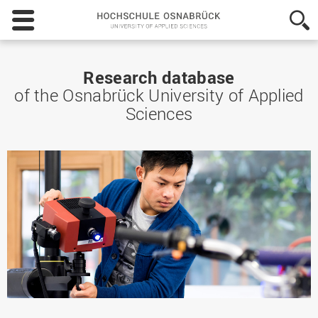
Hochschule
Osnabrück
-
University
of
Research database
Applied
of the Osnabrück University of Applied
Sciences
Sciences