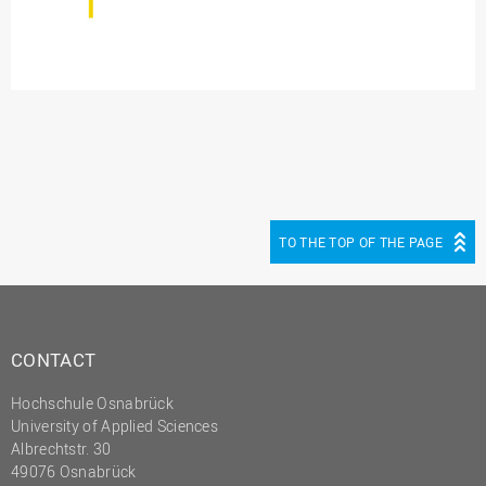
TO THE TOP OF THE PAGE
CONTACT
Hochschule Osnabrück
University of Applied Sciences
Albrechtstr. 30
49076 Osnabrück