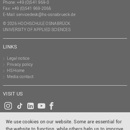
Phone: +49 (0)541 969-0
Fax: +49 (0)541 969-2066
E-Mail:
servicedesk@hs-osnabrueck.de
© 2026 HOCHSCHULE OSNABRÜCK
UNIVERSITY OF APPLIED SCIENCES
LINKS
Legal notice
Privacy policy
HS Home
Media contact
VISIT US
Instagram
Tiktok
LinkedIn
YouTube
Facebook
We use cookies on our website. Some are essential for
the website to function, while others help us to improve