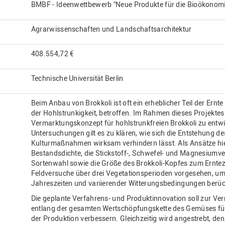
BMBF - Ideenwettbewerb "Neue Produkte für die Bioökonomi
Agrarwissenschaften und Landschaftsarchitektur
408.554,72 €
Technische Universität Berlin
Beim Anbau von Brokkoli ist oft ein erheblicher Teil der Ernt
der Hohlstrunkigkeit, betroffen. Im Rahmen dieses Projektes
Vermarktungskonzept für hohlstrunkfreien Brokkoli zu entwi
Untersuchungen gilt es zu klären, wie sich die Entstehung d
Kulturmaßnahmen wirksam verhindern lässt. Als Ansätze hie
Bestandsdichte, die Stickstoff-, Schwefel- und Magnesiumve
Sortenwahl sowie die Größe des Brokkoli-Kopfes zum Erntez
Feldversuche über drei Vegetationsperioden vorgesehen, um 
Jahreszeiten und variierender Witterungsbedingungen berüc
Die geplante Verfahrens- und Produktinnovation soll zur Ve
entlang der gesamten Wertschöpfungskette des Gemüses füh
der Produktion verbessern. Gleichzeitig wird angestrebt, d