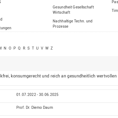
G
Pas
Gesundheit Gesellschaft
Tim
Wirtschaft
nd
Nachhaltige Techn. und
Prozesse
ftungen
Vielfältiges Forschen
stige
M
N
O
P
Q
R
S
T
U
V
W
Z
kfrei, konsumgerecht und reich an gesundheitlich wertvollen
01.07.2022 - 30.06.2025
Prof. Dr. Diemo Daum