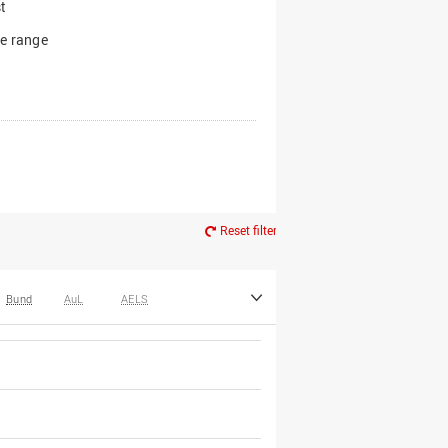
t
e range
Reset filter
Bund
AuL
AELS