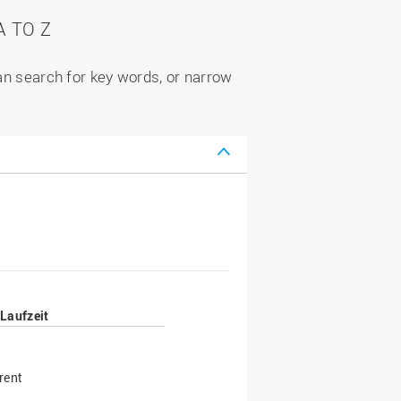
 TO Z
can search for key words, or narrow
Laufzeit
rent