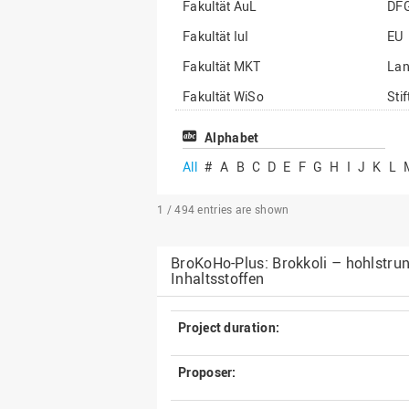
Fakultät AuL
DF
Fakultät IuI
EU
Fakultät MKT
La
Fakultät WiSo
Sti
Institut für Musik
Son
Alphabet
All
#
A
B
C
D
E
F
G
H
I
J
K
L
1 / 494
entries are shown
BroKoHo-Plus: Brokkoli – hohlstrun
Inhaltsstoffen
Project duration:
Proposer: