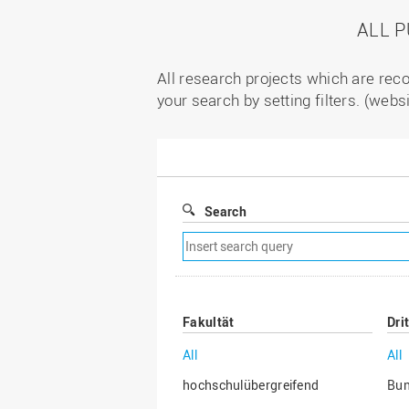
ALL 
All research projects which are reco
your search by setting filters. (webs
Search
Remove
search
filter
Fakultät
Dri
All
All
hochschulübergreifend
Bu