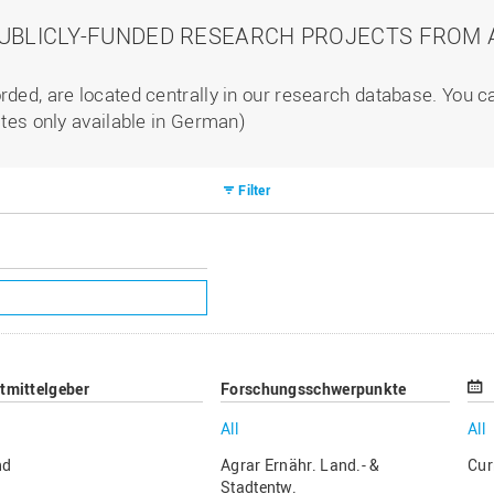
PUBLICLY-FUNDED RESEARCH PROJECTS FROM A
rded, are located centrally in our research database. You 
ites only available in German)
Filter
ttmittelgeber
Forschungsschwerpunkte
All
All
nd
Agrar Ernähr. Land.- &
Cur
Stadtentw.