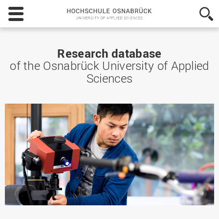
Hochschule
Osnabrück
-
University
of
Research database
Applied
of the Osnabrück University of Applied
Sciences
Sciences