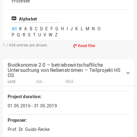
Prozesse
Vielfältiges Forschen
Alphabet
All
#
A
B
C
D
E
F
G
H
I
J
K
L
M
N
O
P
Q
R
S
T
U
V
W
Z
1 / 494
entries are shown
Reset filter
Bioökonomie 2.0 – betriebswirtschaftliche
Untersuchung von Nebenströmen – Teilprojekt HS
OS
Land
AuL
AELS
Project duration:
01.05.2016 - 31.05.2019
Proposer:
Prof. Dr. Guido Recke