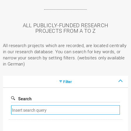
ALL PUBLICLY-FUNDED RESEARCH
PROJECTS FROM A TO Z
All research projects which are recorded, are located centrally
in our research database. You can search for key words, or
narrow your search by setting filters. (websites only available
in German)
Filter
Search
Remove
search
filter