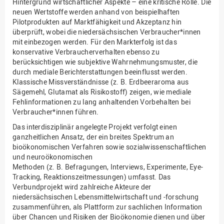
Hintergrund wirtschaftlicher Aspekte – eine kritische Rolle. Die
neuen Wertstoffe werden anhand von beispielhaften
Pilotprodukten auf Marktfähigkeit und Akzeptanz hin
überprüft, wobei die niedersächsischen Verbraucher*innen
mit einbezogen werden. Für den Markterfolg ist das
konservative Verbraucherverhalten ebenso zu
berücksichtigen wie subjektive Wahrnehmungsmuster, die
durch mediale Berichterstattungen beeinflusst werden.
Klassische Missverständnisse (z. B. Erdbeeraroma aus
Sägemehl, Glutamat als Risikostoff) zeigen, wie mediale
Fehlinformationen zu lang anhaltenden Vorbehalten bei
Verbraucher*innen führen.
Das interdisziplinär angelegte Projekt verfolgt einen
ganzheitlichen Ansatz, der ein breites Spektrum an
bioökonomischen Verfahren sowie sozialwissenschaftlichen
und neuroökonomischen
Methoden (z. B. Befragungen, Interviews, Experimente, Eye-
Tracking, Reaktionszeitmessungen) umfasst. Das
Verbundprojekt wird zahlreiche Akteure der
niedersächsischen Lebensmittelwirtschaft und -forschung
zusammenführen, als Plattform zur sachlichen Information
über Chancen und Risiken der Bioökonomie dienen und über