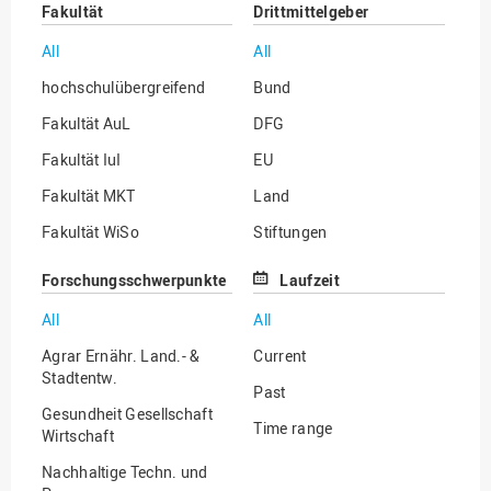
Fakultät
Drittmittelgeber
All
All
hochschulübergreifend
Bund
Fakultät AuL
DFG
Fakultät IuI
EU
Fakultät MKT
Land
Fakultät WiSo
Stiftungen
Institut für Musik
Sonstige
Forschungsschwerpunkte
Laufzeit
All
All
Agrar Ernähr. Land.- &
Current
Stadtentw.
Past
Gesundheit Gesellschaft
Time range
Wirtschaft
Nachhaltige Techn. und