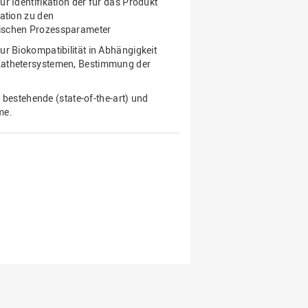
 Identifikation der für das Produkt
ation zu den
tischen Prozessparameter
r Biokompatibilität in Abhängigkeit
Kathetersystemen, Bestimmung der
 bestehende (state-of-the-art) und
me.