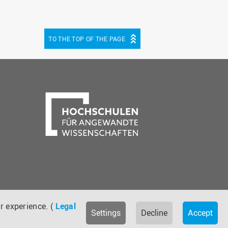
TO THE TOP OF THE PAGE
be
cebook
r experience. (
Legal
Settings
Decline
Accept