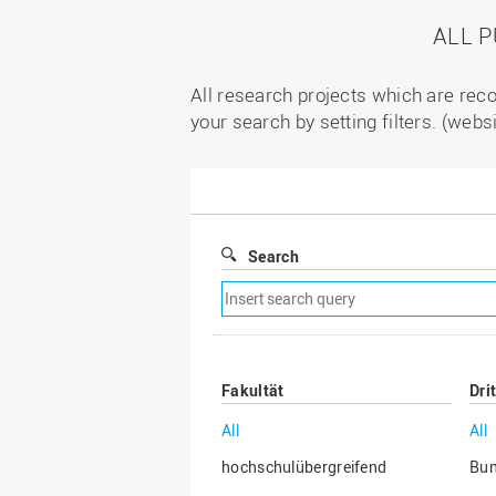
ALL 
All research projects which are reco
your search by setting filters. (webs
Search
Remove
search
filter
Fakultät
Dri
All
All
hochschulübergreifend
Bu