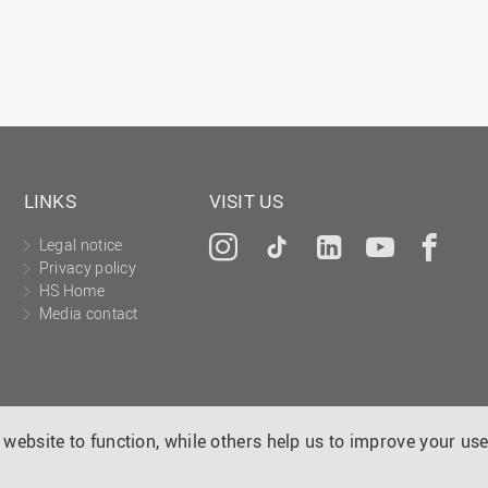
LINKS
VISIT US
Legal notice
Instagram
Tiktok
LinkedIn
YouTu
Fa
Privacy policy
HS Home
Media contact
website to function, while others help us to improve your use