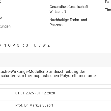
G
Pas
Gesundheit Gesellschaft
Tim
Wirtschaft
nd
Nachhaltige Techn. und
Prozesse
ftungen
Vielfältiges Forschen
stige
M
N
O
P
Q
R
S
T
U
V
W
Z
ache-Wirkungs-Modellen zur Beschreibung der
enschaften von thermoplastischen Polyurethanen unter
01.01.2025 - 31.12.2028
Prof. Dr. Markus Susoff