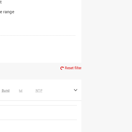
t
e range
Reset filter
Bund
IuI
NTP