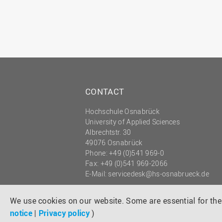
CONTACT
Hochschule Osnabrück
University of Applied Sciences
Albrechtstr. 30
49076 Osnabrück
Phone: +49 (0)541 969-0
Fax: +49 (0)541 969-2066
E-Mail:
servicedesk@hs-osnabrueck.de
© 2026 HOCHSCHULE OSNABRÜCK
UNIVERSITY OF APPLIED SCIENCES
We use cookies on our website. Some are essential for the 
notice
|
Privacy policy
)