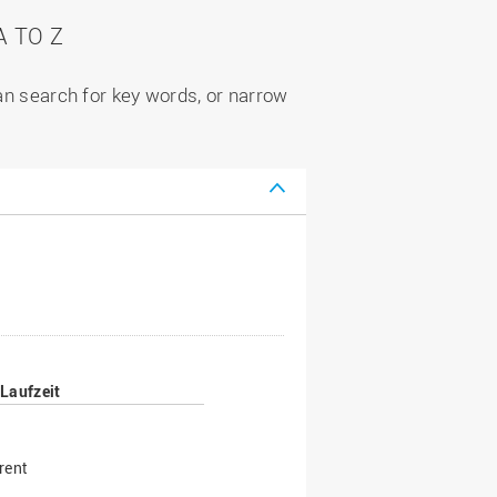
 TO Z
can search for key words, or narrow
Laufzeit
rent