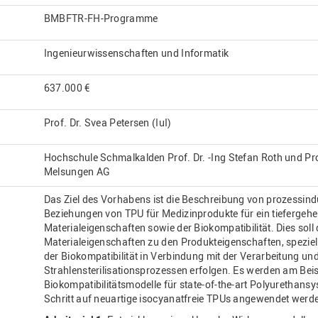
BMBFTR-FH-Programme
Ingenieurwissenschaften und Informatik
637.000 €
Prof. Dr. Svea Petersen (IuI)
Hochschule Schmalkalden Prof. Dr. -Ing Stefan Roth und Pro
Melsungen AG
Das Ziel des Vorhabens ist die Beschreibung von prozessind
Beziehungen von TPU für Medizinprodukte für ein tiefergehe
Materialeigenschaften sowie der Biokompatibilität. Dies soll 
Materialeigenschaften zu den Produkteigenschaften, spezie
der Biokompatibilität in Verbindung mit der Verarbeitung u
Strahlensterilisationsprozessen erfolgen. Es werden am Beis
Biokompatibilitätsmodelle für state-of-the-art Polyurethansy
Schritt auf neuartige isocyanatfreie TPUs angewendet werde