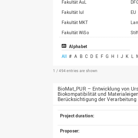
Fakultät AuL
DF
Fakultät IuI
EU
Fakultät MKT
La
Fakultät WiSo
Sti
Institut für Musik
Son
Alphabet
All
#
A
B
C
D
E
F
G
H
I
J
K
L
1 / 494
entries are shown
BioMat_PUR – Entwicklung von Urs
Biokompatibilität und Materialeig
Berücksichtigung der Verarbeitung
Project duration:
Proposer: