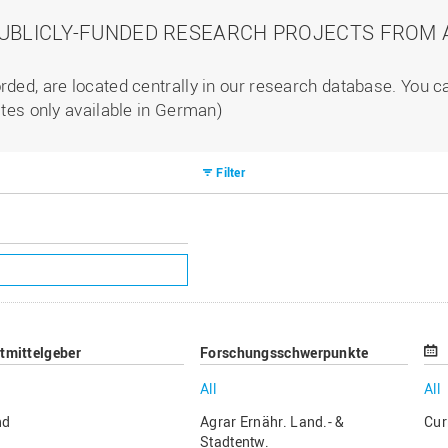
PUBLICLY-FUNDED RESEARCH PROJECTS FROM A
rded, are located centrally in our research database. You 
ites only available in German)
Filter
ttmittelgeber
Forschungsschwerpunkte
All
All
nd
Agrar Ernähr. Land.- &
Cur
Stadtentw.