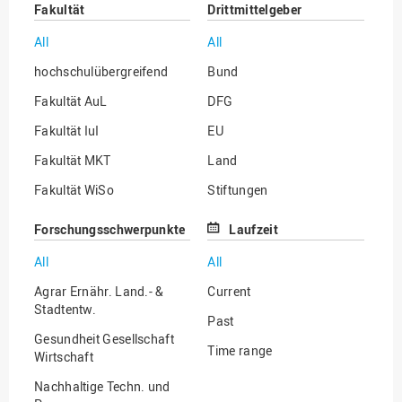
Fakultät
Drittmittelgeber
All
All
hochschulübergreifend
Bund
Fakultät AuL
DFG
Fakultät IuI
EU
Fakultät MKT
Land
Fakultät WiSo
Stiftungen
Institut für Musik
Sonstige
Forschungsschwerpunkte
Laufzeit
All
All
Agrar Ernähr. Land.- &
Current
Stadtentw.
Past
Gesundheit Gesellschaft
Time range
Wirtschaft
Nachhaltige Techn. und