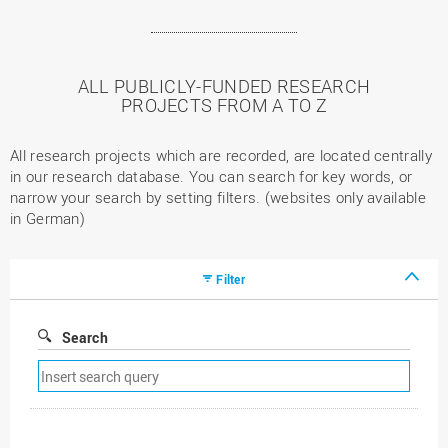
ALL PUBLICLY-FUNDED RESEARCH
PROJECTS FROM A TO Z
All research projects which are recorded, are located centrally
in our research database. You can search for key words, or
narrow your search by setting filters. (websites only available
in German)
Filter
Search
Remove
search
filter