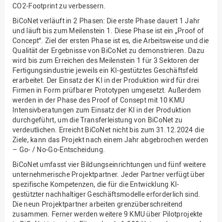
CO2-Footprint zu verbessern.
BiCoNet verläuft in 2 Phasen: Die erste Phase dauert 1 Jahr
und läuft bis zum Meilenstein 1. Diese Phase ist ein „Proof of
Concept“. Ziel der ersten Phase ist es, die Arbeitsweise und die
Qualität der Ergebnisse von BiCoNet zu demonstrieren. Dazu
wird bis zum Erreichen des Meilenstein 1 für 3 Sektoren der
Fertigungsindustrie jeweils ein KI-gestütztes Geschäftsfeld
erarbeitet. Der Einsatz der KI in der Produktion wird für drei
Firmen in Form prüfbarer Prototypen umgesetzt. Außerdem
werden in der Phase des Proof of Consept mit 10 KMU
Intensivberatungen zum Einsatz der KI in der Produktion
durchgeführt, um die Transferleistung von BiCoNet zu
verdeutlichen. Erreicht BiCoNet nicht bis zum 31.12.2024 die
Ziele, kann das Projekt nach einem Jahr abgebrochen werden
– Go- / No-Go-Entscheidung.
BiCoNet umfasst vier Bildungseinrichtungen und fünf weitere
unternehmerische Projektpartner. Jeder Partner verfügt über
spezifische Kompetenzen, die für die Entwicklung KI-
gestützter nachhaltiger Geschäftsmodelle erforderlich sind.
Die neun Projektpartner arbeiten grenzüberschreitend
zusammen. Ferner werden weitere 9 KMU über Pilotprojekte