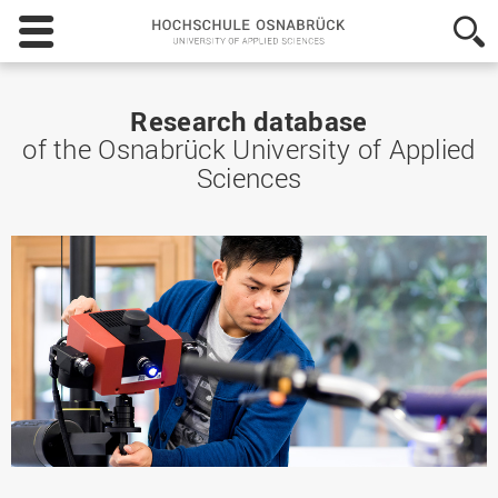
Hochschule
Osnabrück
-
University
of
Research database
Applied
of the Osnabrück University of Applied
Sciences
Sciences