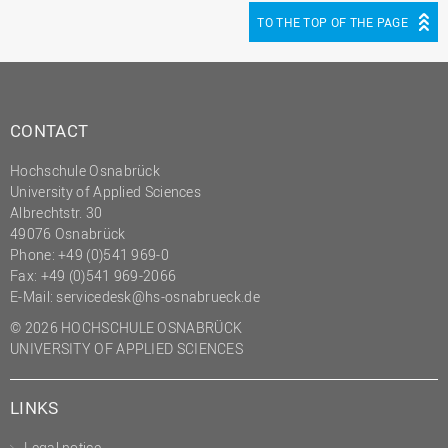
TO THE TOP OF THE PAGE
CONTACT
Hochschule Osnabrück
University of Applied Sciences
Albrechtstr. 30
49076 Osnabrück
Phone: +49 (0)541 969-0
Fax: +49 (0)541 969-2066
E-Mail:
servicedesk@hs-osnabrueck.de
© 2026 HOCHSCHULE OSNABRÜCK
UNIVERSITY OF APPLIED SCIENCES
LINKS
Legal notice