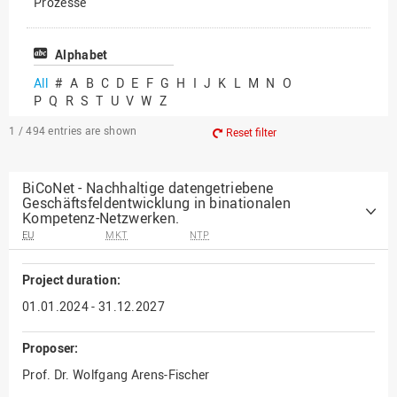
Prozesse
Vielfältiges Forschen
Alphabet
All
#
A
B
C
D
E
F
G
H
I
J
K
L
M
N
O
P
Q
R
S
T
U
V
W
Z
1 / 494
entries are shown
Reset filter
BiCoNet - Nachhaltige datengetriebene
Geschäftsfeldentwicklung in binationalen
Kompetenz-Netzwerken.
EU
MKT
NTP
Project duration:
01.01.2024 - 31.12.2027
Proposer:
Prof. Dr. Wolfgang Arens-Fischer