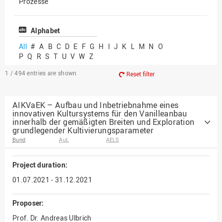
Prozesse
Vielfältiges Forschen
Alphabet
All
#
A
B
C
D
E
F
G
H
I
J
K
L
M
N
O
P
Q
R
S
T
U
V
W
Z
1 / 494
entries are shown
Reset filter
AIKVaEK – Aufbau und Inbetriebnahme eines
innovativen Kultursystems für den Vanilleanbau
innerhalb der gemäßigten Breiten und Exploration
grundlegender Kultivierungsparameter
Bund
AuL
AELS
Project duration:
01.07.2021 - 31.12.2021
Proposer:
Prof. Dr. Andreas Ulbrich