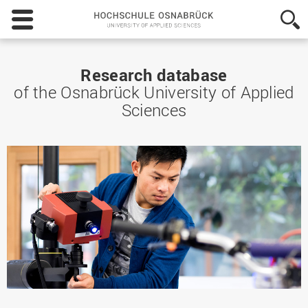
Hochschule
Osnabrück
-
University
of
Research database
Applied
of the Osnabrück University of Applied
Sciences
Sciences