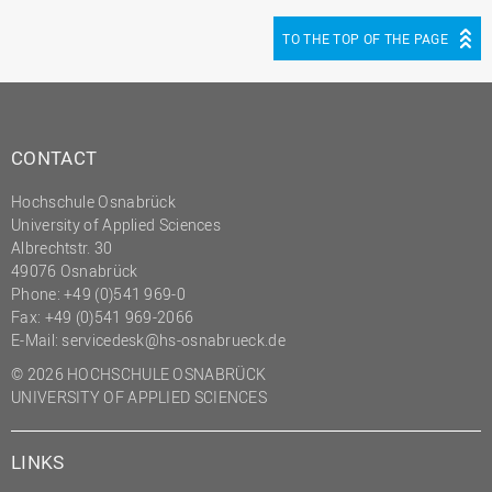
TO THE TOP OF THE PAGE
CONTACT
Hochschule Osnabrück
University of Applied Sciences
Albrechtstr. 30
49076 Osnabrück
Phone: +49 (0)541 969-0
Fax: +49 (0)541 969-2066
E-Mail:
servicedesk@hs-osnabrueck.de
© 2026 HOCHSCHULE OSNABRÜCK
UNIVERSITY OF APPLIED SCIENCES
LINKS