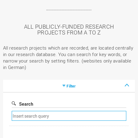
ALL PUBLICLY-FUNDED RESEARCH
PROJECTS FROM A TO Z
All research projects which are recorded, are located centrally
in our research database. You can search for key words, or
narrow your search by setting filters. (websites only available
in German)
Filter
Search
Remove
search
filter