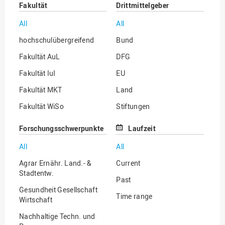
Fakultät
Drittmittelgeber
All
All
hochschulübergreifend
Bund
Fakultät AuL
DFG
Fakultät IuI
EU
Fakultät MKT
Land
Fakultät WiSo
Stiftungen
Institut für Musik
Sonstige
Forschungsschwerpunkte
Laufzeit
All
All
Agrar Ernähr. Land.- &
Current
Stadtentw.
Past
Gesundheit Gesellschaft
Time range
Wirtschaft
Nachhaltige Techn. und