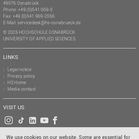
49076 Osnabrück
Phone: +49 (0)541 969-0
Fax: +49 (0)541 969-2066
E-Mail:
servicedesk@hs-osnabrueck.de
© 2026 HOCHSCHULE OSNABRÜCK
UNIVERSITY OF APPLIED SCIENCES
LINKS
Legal notice
Privacy policy
HS Home
Media contact
VISIT US
Instagram
Tiktok
LinkedIn
YouTube
Facebook
We use cookies on our website. Some are essential for