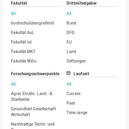
Fakultät
Drittmittelgeber
All
All
hochschulübergreifend
Bund
Fakultät AuL
DFG
Fakultät IuI
EU
Fakultät MKT
Land
Fakultät WiSo
Stiftungen
Institut für Musik
Sonstige
Forschungsschwerpunkte
Laufzeit
All
All
Agrar Ernähr. Land.- &
Current
Stadtentw.
Past
Gesundheit Gesellschaft
Time range
Wirtschaft
Nachhaltige Techn. und