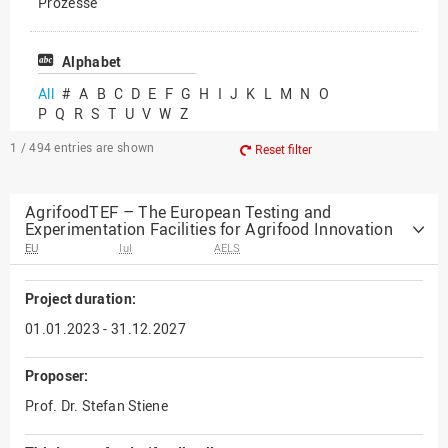
Prozesse
Vielfältiges Forschen
Alphabet
All
#
A
B
C
D
E
F
G
H
I
J
K
L
M
N
O
P
Q
R
S
T
U
V
W
Z
1 / 494
entries are shown
Reset filter
AgrifoodTEF – The European Testing and
Experimentation Facilities for Agrifood Innovation
EU
IuI
AELS
Project duration:
01.01.2023 - 31.12.2027
Proposer:
Prof. Dr. Stefan Stiene