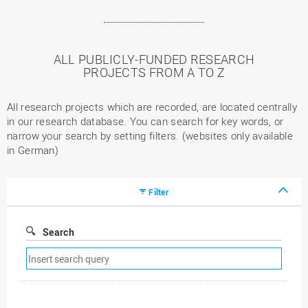
ALL PUBLICLY-FUNDED RESEARCH
PROJECTS FROM A TO Z
All research projects which are recorded, are located centrally
in our research database. You can search for key words, or
narrow your search by setting filters. (websites only available
in German)
Filter
Search
Remove
search
filter