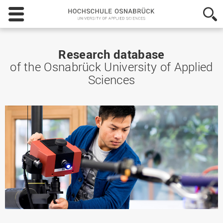
Hochschule
Osnabrück
-
University
of
Research database
Applied
of the Osnabrück University of Applied
Sciences
Sciences