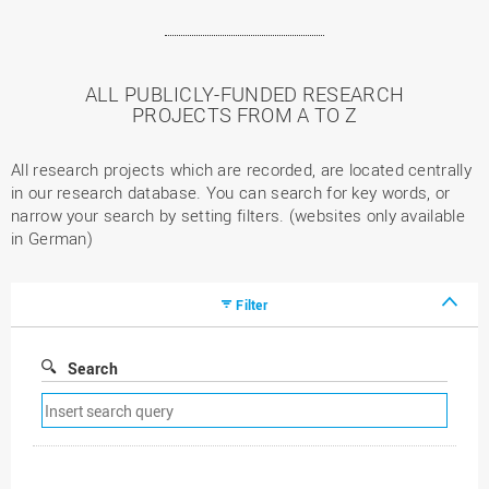
ALL PUBLICLY-FUNDED RESEARCH
PROJECTS FROM A TO Z
All research projects which are recorded, are located centrally
in our research database. You can search for key words, or
narrow your search by setting filters. (websites only available
in German)
Filter
Search
Remove
search
filter