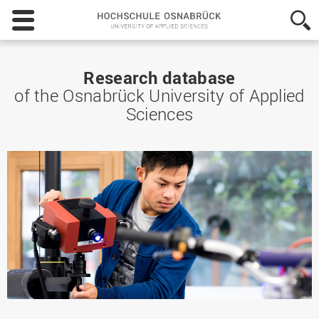
Hochschule
Osnabrück
-
University
of
Research database
Applied
of the Osnabrück University of Applied
Sciences
Sciences