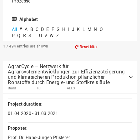
Prozesse
Vielfältiges Forschen
Alphabet
All
#
A
B
C
D
E
F
G
H
I
J
K
L
M
N
O
P
Q
R
S
T
U
V
W
Z
1 / 494
entries are shown
Reset filter
AgrarCycle – Netzwerk für
Agrarsystementwicklungen zur Effizienzsteigerung
und klimasicheren Produktion pflanzlicher
Rohstoffe durch Energie- und Stoffkreisläufe
Bund
IuI
AELS
Project duration:
01.04.2020 - 31.03.2021
Proposer:
Prof. Dr. Hans-Jürgen Pfisterer