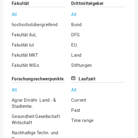
Fakultät
Drittmittelgeber
All
All
hochschulübergreifend
Bund
Fakultät AuL
DFG
Fakultät IuI
EU
Fakultät MKT
Land
Fakultät WiSo
Stiftungen
Institut für Musik
Sonstige
Forschungsschwerpunkte
Laufzeit
All
All
Agrar Ernähr. Land.- &
Current
Stadtentw.
Past
Gesundheit Gesellschaft
Time range
Wirtschaft
Nachhaltige Techn. und